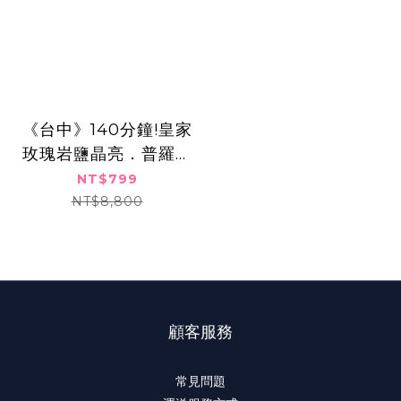
​《台中》140分鐘!皇家
玫瑰岩鹽晶亮．普羅旺
斯礦泥滋養＋全身舒壓
NT$799
暖感SPA​,799元
NT$8,800
顧客服務
常見問題