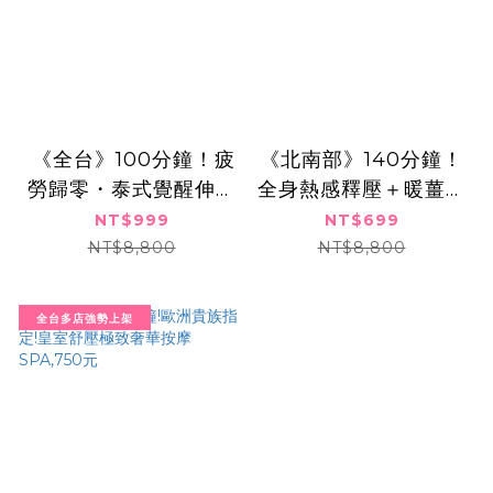
​​ ​《全台》100分鐘！疲
《北南部》140分鐘！
勞歸零・泰式覺醒伸展
全身熱感釋壓＋暖薑舒
熱石SPA課程,999元
緩護理曲線保養放鬆課
NT$999
NT$699
程699元
NT$8,800
NT$8,800
全台多店強勢上架