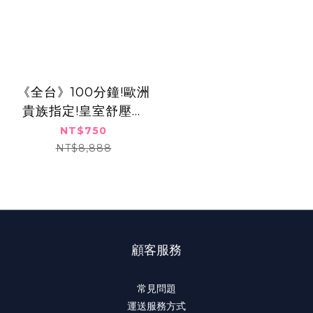
《全台》100分鐘!歐洲
貴族指定!皇室舒壓極
致奢華按摩SPA,750
NT$750
元
NT$8,888
顧客服務
常見問題
運送服務方式