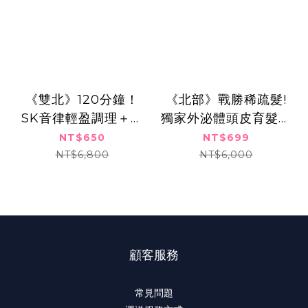
《雙北》120分鐘！
《北部》戰勝稀疏髮!
SK音律輕盈調理＋天
獨家外泌體頭皮育髮課
使微光彈潤呵護, 650
程,699元
NT$650
NT$699
元
NT$6,800
NT$6,000
顧客服務
常見問題