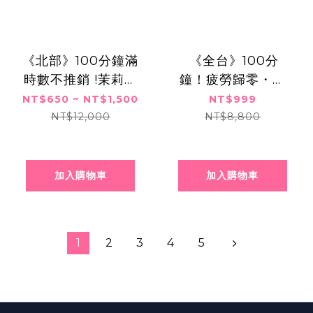
《北部》100分鐘滿
​​ ​《全台》100分
時數不推銷 !茉莉精
鐘！疲勞歸零・泰
油宮廷香頌SPA+香
式覺醒伸展熱石
NT$650 ~ NT$1,500
NT$999
柏木纖體瘦身,$650
SPA課程,999元
NT$12,000
NT$8,800
起
加入購物車
加入購物車
1
2
3
4
5