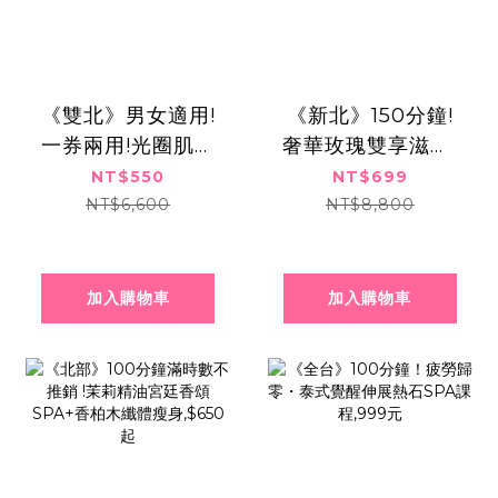
《雙北》男女適用!
《新北》150分鐘!
一券兩用!光圈肌養
奢華玫瑰雙享滋養!
成!杏仁靚顏x美妍肌
全身精油舒壓手技x
NT$550
NT$699
泌,550元
臉部精緻護理!699
NT$6,600
NT$8,800
元
加入購物車
加入購物車