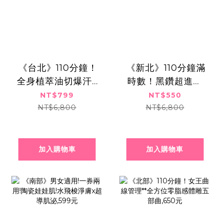
​​ ​《台北》110分鐘！
​​ ​《新北》110分鐘滿
全身植萃油切爆汗x
時數！黑鑽超進化
玫瑰岩鹽代謝排水,
爆水亮肌養膚課
NT$799
NT$550
共兩次799元
程,550元
NT$6,800
NT$6,800
加入購物車
加入購物車