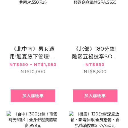
《北中南》男女適
《北部》180分鐘!
用!迎夏腋下管理!無
雕塑五祕技享SO之
感刪毛x清爽一夏,共
旅!全身透白釋壓輕
NT$550 ~ NT$1,380
NT$650
兩次,550元起
盈窈窕纖體
NT$10,000
NT$8,800
SPA,$650
加入購物車
加入購物車