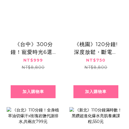
​​ ​《台中》300分
《桃園》120分鐘!
鐘！寵愛時光6選3
深度放鬆・斷電休
｜全身舒壓美體饗
眠!全身忘憂・香氛
NT$999
NT$750
宴,999元
精油按摩SPA,750
NT$8,800
NT$8,800
元
加入購物車
加入購物車