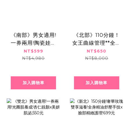
《南部》男女適用!
《北部》110分鐘！
一券兩用!陶瓷娃娃
女王曲線管理**全方
肌!水飛梭淨膚x超導
位零脂感體雕五部
NT$599
NT$650
肌泌,599元
曲,650元
NT$4,980
NT$8,000
加入購物車
加入購物車