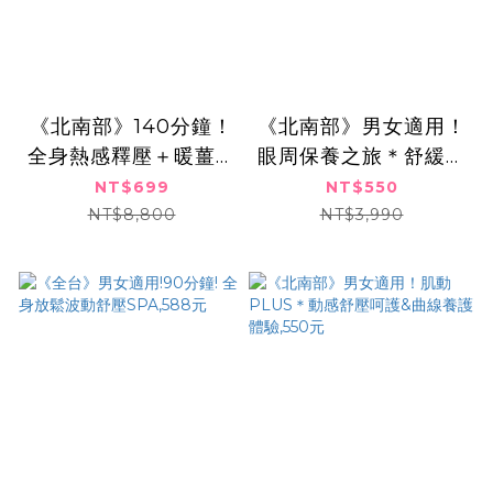
《北南部》140分鐘！
《北南部》男女適用！
全身熱感釋壓＋暖薑舒
眼周保養之旅＊舒緩呵
緩護理曲線保養放鬆課
護&頭部放鬆課程,550
NT$699
NT$550
程699元
元
NT$8,800
NT$3,990