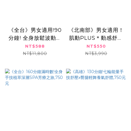
《全台》男女適用!90
《北南部》男女適用！
分鐘! 全身放鬆波動舒
肌動PLUS＊動感舒壓
壓SPA,588元
呵護&曲線養護體
NT$588
NT$550
驗,550元
NT$11,800
NT$3,990