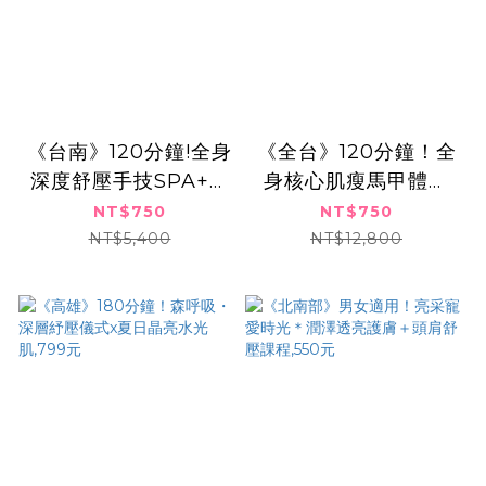
《台南》120分鐘!全身
《全台》120分鐘！全
深度舒壓手技SPA+激
身核心肌瘦馬甲體雕
So客製精雕!750元
+極塑爆汗甩脂課
NT$750
NT$750
程,750元
NT$5,400
NT$12,800