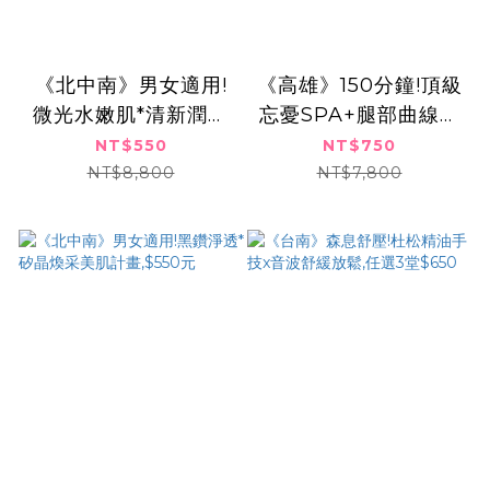
《北中南》男女適用!
《高雄》150分鐘!頂級
微光水嫩肌*清新潤澤
忘憂SPA+腿部曲線調
美肌課程,$550元
理+暖腹熱循呵護,750
NT$550
NT$750
元!
NT$8,800
NT$7,800