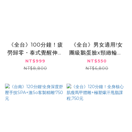
​​ ​《全台》100分鐘！疲
《全台》男女適用!女
勞歸零・泰式覺醒伸展
團級鵝蛋臉x頸緻輪廓!
熱石SPA課程,999元
膠原波波美肌喚顏
NT$999
NT$550
術,550元
NT$8,800
NT$6,800