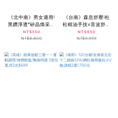
《北中南》男女適用!
《台南》森息舒壓!杜
黑鑽淨透*矽晶煥采美
松精油手技x音波舒緩
肌計畫,$550元
放鬆,任選3堂$650
NT$550
NT$650
NT$8,800
NT$9,999