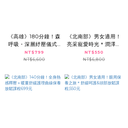
《高雄》180分鐘！森
《北南部》男女適用！
呼吸・深層紓壓儀式x
亮采寵愛時光＊潤澤透
夏日晶亮水光肌,799
亮護膚＋頭肩舒壓課
NT$799
NT$550
元
程,550元
NT$6,600
NT$6,800