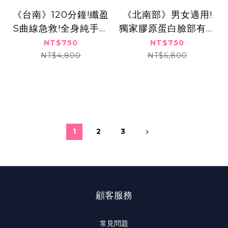
《台南》120分鐘!纖盈
《北南部》男女適用!
S曲線急救!全身純手技
獨家膠原蛋白臉部有感
纖體+熱磁肌力雕
清痘亮白修護+耳穴健
NT$750
NT$750
塑,750元
康按摩,750元
NT$4,800
NT$6,800
1
2
3
顧客服務
常見問題