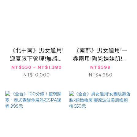
《北中南》男女適用!
《南部》男女適用!一
迎夏腋下管理!無感刪
券兩用!陶瓷娃娃肌!水
毛x清爽一夏,共兩
飛梭淨膚x超導肌
NT$550 ~ NT$1,380
NT$599
次,550元起
泌,599元
NT$10,000
NT$4,980