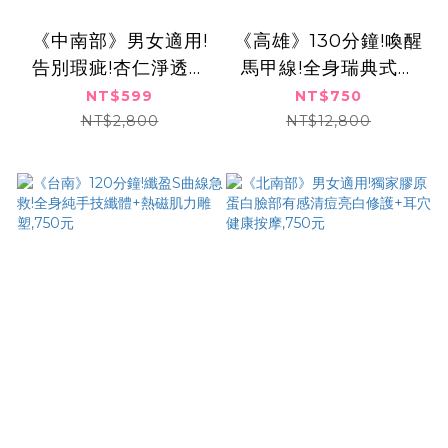
《中南部》男女適用!
《高雄》130分鐘!喚醒
告別瑕疵!杏仁淨透光
馬甲線!全身瑞典式手
采美肌!共2次,599元
技舒壓+雙機爆SO平
NT$599
NT$750
衡曲線,750元
NT$2,800
NT$12,800