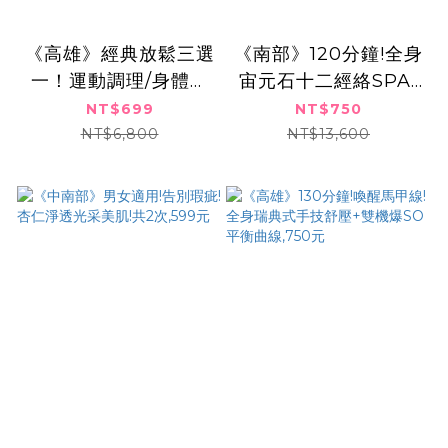
《高雄》經典放鬆三選
《南部》120分鐘!全身
一！運動調理/身體輕
宙元石十二經絡SPA/
盈/胸肩呵護 3堂任選,
網紅御用薇拉小V臉,課
NT$699
NT$750
共2次$699
程2選1,750元
NT$6,800
NT$13,600