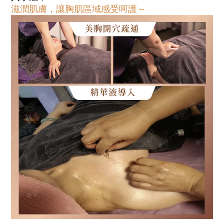
滋潤肌膚，讓胸肌區域感受呵護～