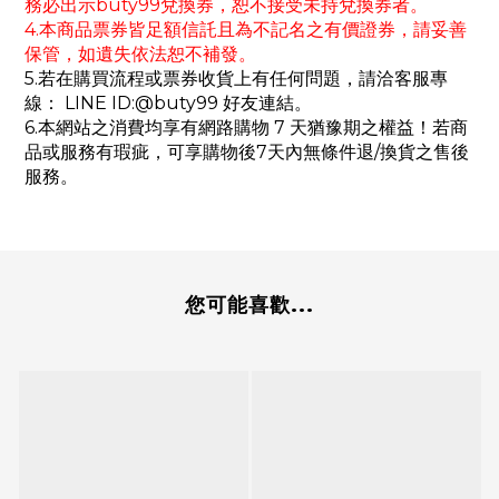
務必出示buty99兌換券，恕不接受未持兌換券者。
4.本商品票券皆足額信託且為不記名之有價證券，請妥善
保管，如遺失依法恕不補發。
5.若在購買流程或票券收貨上有任何問題，請洽客服專
線： LINE ID:@buty99 好友連結。
6.本網站之消費均享有網路購物 7 天猶豫期之權益！若商
品或服務有瑕疵，可享購物後7天內無條件退/換貨之售後
服務。
您可能喜歡...