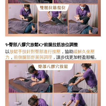
✨臀部八髎穴放鬆👉前腿拉筋放位調整
以
放鬆手技針對臀部進行按壓
，協助
緩解久坐壓
力
，
前側腿部舒展與調理
，讓步伐更加輕盈順暢。