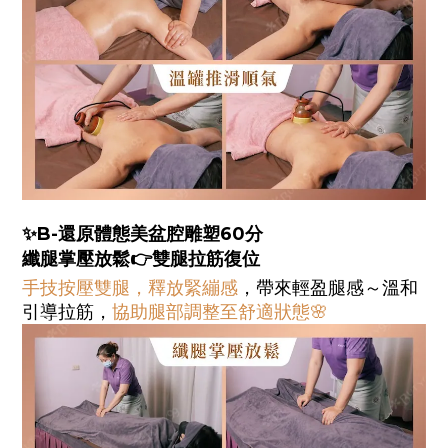
✨B-還原體態美盆腔雕塑60分
纖腿掌壓放鬆👉雙腿拉筋復位
手技按壓雙腿，釋放緊繃感
，帶來輕盈腿感～溫和
引導拉筋，
協助腿部調整至舒適狀態🌸