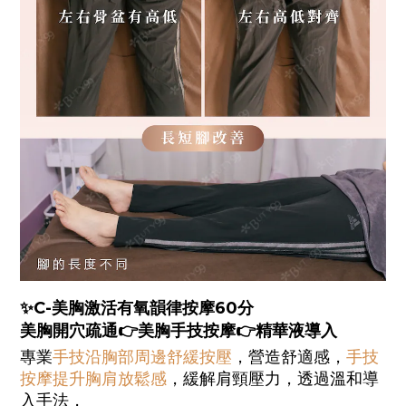
✨C-美胸激活有氧韻律按摩60分
美胸開穴疏通
👉
美胸手技按摩
👉
精華液導入
專業
手技沿胸部周邊舒緩按壓
，營造舒適感，
手技
按摩提升胸肩放鬆感
，緩解肩頸壓力，透過溫和導
入手法，