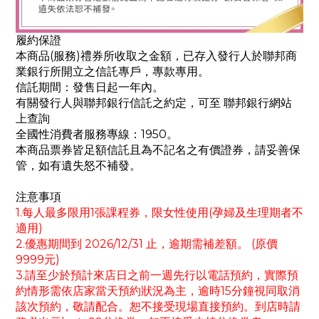
履約保證
本商品(服務)禮券所收取之金額，已存入發行人於聯邦商
業銀行所開立之信託專戶，專款專用。
信託期間：發售日起一年內。
有關發行人與聯邦銀行信託之約定，可至 聯邦銀行網站
上查詢
全國性消費者服務專線：1950。
本商品票券皆足額信託且為不記名之有價證券，請妥善保
管，如有遺失怒不補發。
注意事項
1.每人最多限用1張課程券，限女性使用(孕婦及生理期者不
適用)
2.優惠期間到 2026/12/31 止，逾期需補差額。 (原價
9999元)
3.請至少於預計來店日之前一週先行以電話預約，實際預
約情形需依店家當天預約狀況為主，逾時15分鐘視同取消
該次預約，敬請配合。恕不接受現場直接預約。到店時請