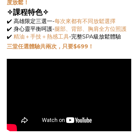
度放鬆！
✧課程特色✧
✔️ 高雄限定三選一-
每次來都有不同放鬆選擇
✔️ 身心靈平衡呵護-
腿部、背部、胸肩全方位照護
✔️
精油＋手技＋熱感工具
-完整SPA級放鬆體驗
三堂任選體驗共兩次，只要$699！