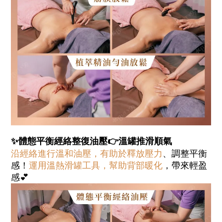
✨體態平衡經絡整復油壓
👉
溫罐推滑順氣
沿經絡進行溫和油壓，有助於釋放壓力
、調整平衡
感！
運用溫熱滑罐工具，幫助背部暖化
，帶來輕盈
感💕