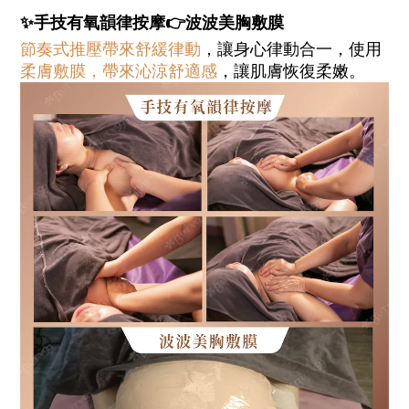
✨手技有氧韻律按摩👉波波美胸敷膜
節奏式推壓帶來舒緩律動
，讓身心律動合一，使用
柔膚敷膜，帶來沁涼舒適感
，讓肌膚恢復柔嫩。