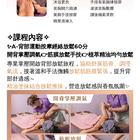
✧
課程內容✧
✨A-背部運動按摩經絡放鬆60分
開背掌壓調氣👉
筋膜放鬆手技
👉
植萃精油均勻放鬆
專業掌壓開啟背部放鬆旅程，
協助舒展筋骨、調理
氣流
，接著
溫和手法撫觸
放鬆肌筋膜緊張
，提升背
部舒適感～
精油塗抹結合放鬆推抹
，營造放鬆感與香氛氛圍✨