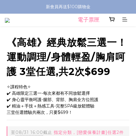
新會員再送$100購物金
電子票匣
《高雄》經典放鬆三選一！
運動調理/身體輕盈/胸肩呵
護 3堂任選,共2次$699
✧課程特色✧ 
✔️ 高雄限定三選一-每次來都有不同放鬆選擇
✔️ 身心靈平衡呵護-腿部、背部、胸肩全方位照護
✔️ 精油＋手技＋熱感工具-完整SPA級放鬆體驗
三堂任選體驗共兩次，只要$699！
至
08/31 16:00
截止
指定分類，[戀愛保養計畫]任選2件