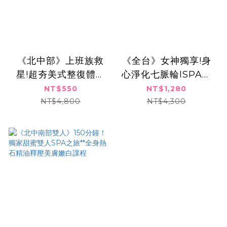
《北中部》上班族救
《全台》女神獨享!身
星!超夯美式整復體態
心淨化七脈輪ISPA課
平衡美學,550元
程 單人可買四張
NT$550
NT$1,280
NT$4,800
NT$4,300