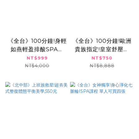
《全台》100分鐘!身輕
《全台》100分鐘!歐洲
如燕輕盈排酸SPA饗
貴族指定!皇室舒壓極
宴二選一,999元
致奢華按摩SPA,750
NT$999
NT$750
元
NT$4,000
NT$8,888