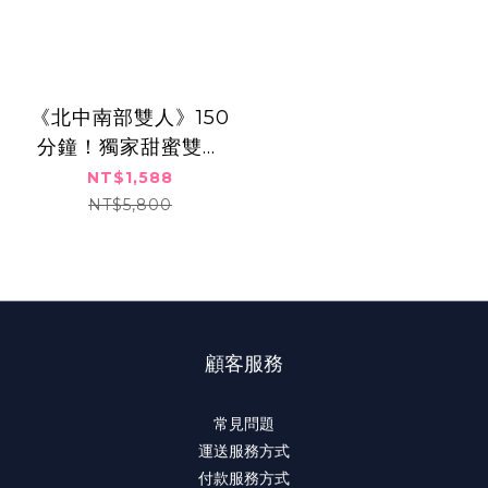
《北中南部雙人》150
分鐘！獨家甜蜜雙人
SPA之旅**全身熱石精
NT$1,588
油釋壓美膚嫩白課程
NT$5,800
顧客服務
常見問題
運送服務方式
付款服務方式