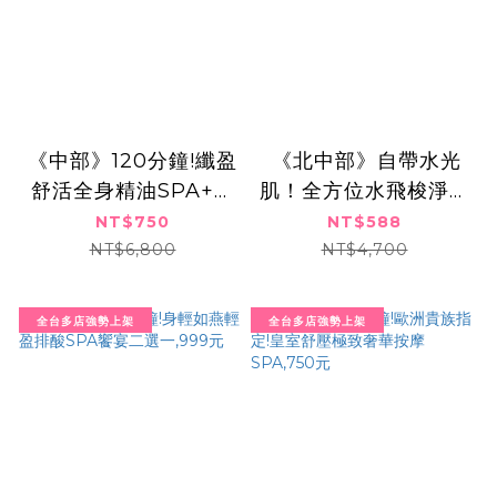
《中部》120分鐘!纖盈
​​ 《北中部》自帶水光
舒活全身精油SPA+極
肌！全方位水飛梭淨膚
致燃脂雕塑曲線,750
毛孔柔膚術,共2次588
NT$750
NT$588
元
元
NT$6,800
NT$4,700
全台多店強勢上架
全台多店強勢上架