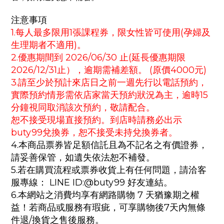
注意事項
1.每人最多限用1張課程券，限女性皆可使用(孕婦及
生理期者不適用)。
2.優惠期間到 2026/06/30 止(延長優惠期限
2026/12/31止），逾期需補差額。 (原價4000元)
3.請至少於預計來店日之前一週先行以電話預約，
實際預約情形需依店家當天預約狀況為主，逾時15
分鐘視同取消該次預約，敬請配合。
恕不接受現場直接預約。到店時請務必出示
buty99兌換券，恕不接受未持兌換券者。
4.本商品票券皆足額信託且為不記名之有價證券，
請妥善保管，如遺失依法恕不補發。
5.若在購買流程或票券收貨上有任何問題，請洽客
服專線： LINE ID:@buty99 好友連結。
6.本網站之消費均享有網路購物 7 天猶豫期之權
益！若商品或服務有瑕疵，可享購物後7天內無條
件退/換貨之售後服務。