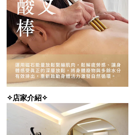
✧店家介紹✧