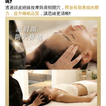
嗎❓
透過頭皮經絡按摩與肩頸開穴，
釋放長期累積的壓
力，提升睡眠品質
，讓思緒更清晰❗️