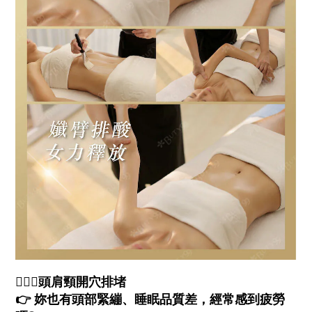
💆🏻‍♀️頭肩頸開穴排堵
👉 妳也有頭部緊繃、睡眠品質差，經常感到疲勞