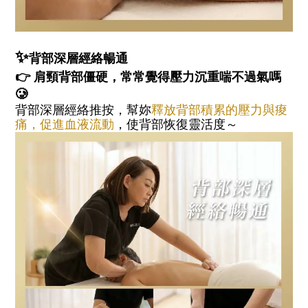
✨
背部深層經絡暢通
👉 肩頸背部僵硬，常常覺得壓力沉重喘不過氣嗎
🥲
背部深層經絡推按，幫妳
釋放背部積累的壓力與痠
痛，促進血液流動
，使背部恢復靈活度～