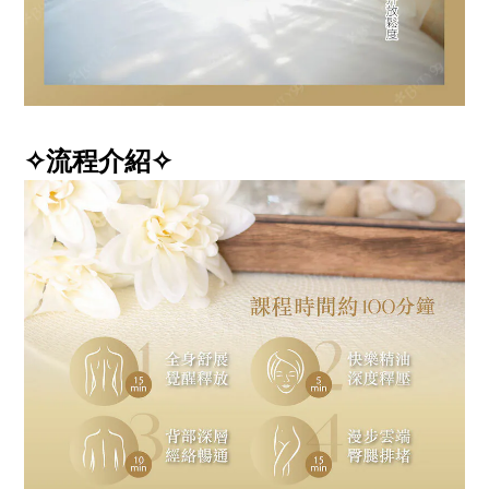
✧流程介紹✧