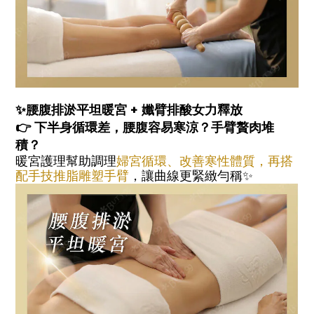
✨腰腹排淤平坦暖宮 + 孅臂排酸女力釋放
👉 下半身循環差，腰腹容易寒涼？手臂贅肉堆
積？
暖宮護理幫助調理
婦宮循環、改善寒性體質，再搭
配手技推脂雕塑手臂
，讓曲線更緊緻勻稱✨