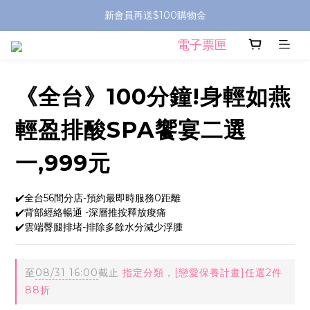
新會員再送$100購物金
電子票匣
《全台》100分鐘!身輕如燕
輕盈排酸SPA饗宴二選
一,999元
✔️全台56間分店-預約最即時服務0距離
✔️背部經絡暢通 -深層推按釋放痠痛
✔️雲端臀腿排堵-排除多餘水分減少浮腫
至
08/31 16:00
截止
指定分類，[戀愛保養計畫]任選2件
88折