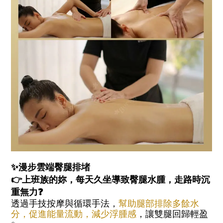
✨漫步雲端臀腿排堵
👉上班族的妳，每天久坐導致臀腿水腫，走路時沉
重無力❓
透過手技按摩與循環手法，
幫助腿部排除多餘水
分，促進能量流動，減少浮腫感
，讓雙腿回歸輕盈