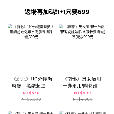
返場再加碼❗️1+1只要699
​​ ​《新北》110分鐘滿
《南部》男女適用!
時數！黑鑽超進化
一券兩用!陶瓷娃娃
爆水亮肌養膚課
肌!水飛梭淨膚x超導
NT$550
NT$599
程,550元
肌泌,599元
NT$6,800
NT$4,980