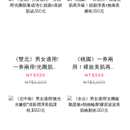
《雙北》男女適用!
《桃園》一券兩
一券兩用!光圈肌養
用！裸妝美肌再升
成!杏仁靚顏x美妍肌
級！靚顏淨透x無痛
NT$550
NT$550
泌,550元
美膚術,550元
NT$6,600
NT$6,600