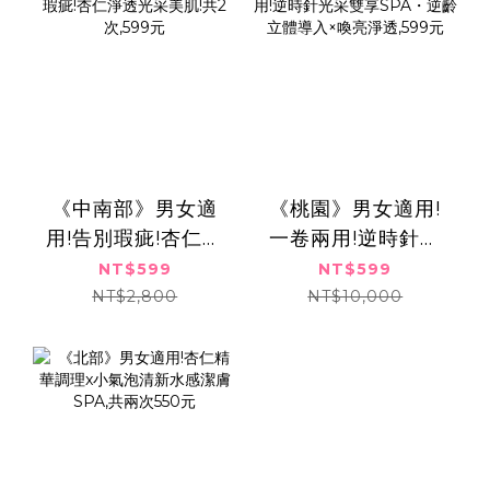
《中南部》男女適
《桃園》男女適用!
用!告別瑕疵!杏仁淨
一卷兩用!逆時針光
透光采美肌!共2
采雙享SPA・逆齡
NT$599
NT$599
次,599元
立體導入×喚亮淨
NT$2,800
NT$10,000
透,599元