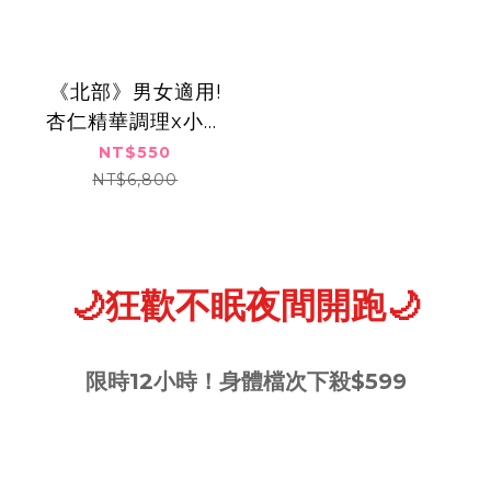
《北部》男女適用!
杏仁精華調理x小氣
泡清新水感潔膚
NT$550
SPA,共兩次550元
NT$6,800
🌙狂歡不眠夜間開跑🌙
限時12小時！身體檔次下殺$599