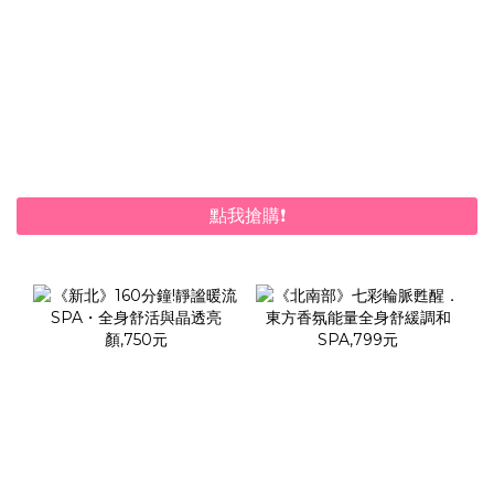
點我搶購❗️