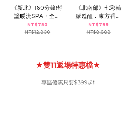
《新北》160分鐘!​​靜
《北南部》七彩輪
謐暖流SPA・全身
脈甦醒．東方香氛
舒活與晶透亮
能量全身舒緩調和
NT$750
NT$799
顏,750​​元​
SPA,799元
NT$12,800
NT$8,888
★雙11返場特惠檔★
專區優惠只要$399起❗️