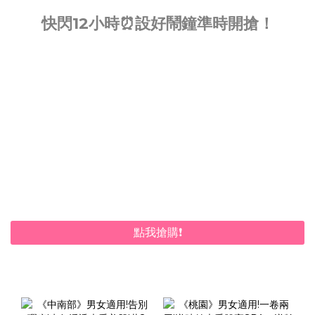
快閃12小時⏰設好鬧鐘準時開搶！
點我搶購❗️