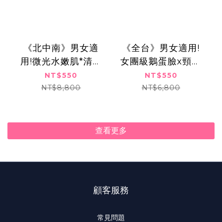
《北中南》男女適
《全台》男女適用!
用!微光水嫩肌*清新
女團級鵝蛋臉x頸緻
潤澤美肌課程,$550
輪廓!膠原波波美肌
NT$550
NT$550
元
喚顏術,550元
NT$8,800
NT$6,800
查看更多
顧客服務
常見問題