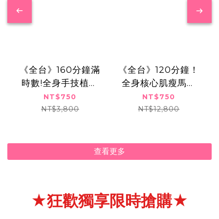
《全台》160分鐘滿
《全台》120分鐘！
時數!全身手技植萃
全身核心肌瘦馬甲
深層SPA芳療之
體雕+極塑爆汗甩脂
NT$750
NT$750
旅,750元
課程,750元
NT$3,800
NT$12,800
查看更多
★狂歡獨享限時搶購★