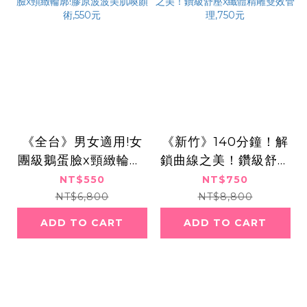
《全台》男女適用!女
《新竹》140分鐘！解
團級鵝蛋臉x頸緻輪廓!
鎖曲線之美！鑽級舒壓
膠原波波美肌喚顏術,5
x纖體精雕雙效管理,7
NT$550
NT$750
50元
50元
NT$6,800
NT$8,800
ADD TO CART
ADD TO CART