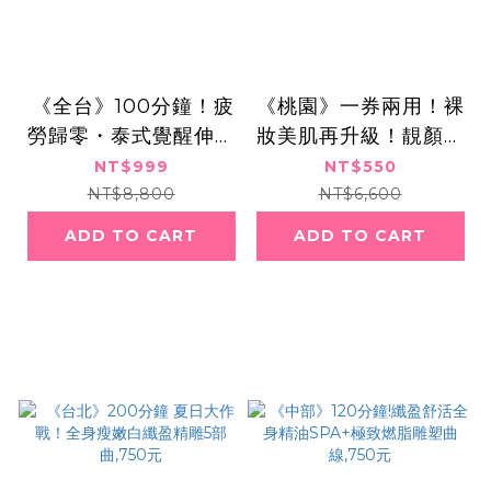
​​ ​《全台》100分鐘！疲
《桃園》一券兩用！裸
勞歸零・泰式覺醒伸展
妝美肌再升級！靚顏淨
熱石SPA課程,999元
透x無痛美膚術,550元
NT$999
NT$550
NT$8,800
NT$6,600
ADD TO CART
ADD TO CART