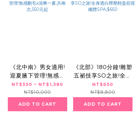
《北中南》男女適用!
《北部》180分鐘!雕塑
迎夏腋下管理!無感刪
五祕技享SO之旅!全身
毛x清爽一夏,共兩次,5
透白釋壓輕盈窈窕纖體
NT$550 ~ NT$1,380
NT$650
50元起
SPA,$650
NT$10,000
NT$8,800
ADD TO CART
ADD TO CART