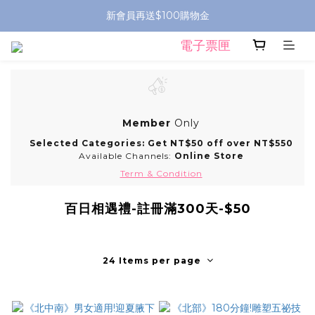
新會員再送$100購物金
電子票匣
Member
Only
Selected Categories: Get NT$50 off over NT$550
Available Channels:
Online Store
Term & Condition
百日相遇禮-註冊滿300天-$50
24 Items per page