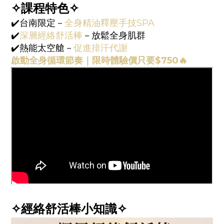
✧課程特色✧
✔️台南限定－
全身精油釋壓手技SPA
✔️
深層經絡舒活棒
－放鬆全身肌群
✔️熱能太空艙－
促進排汗代謝
啟動全身循環節奏｜限時體驗價只要$750🔥
✧經絡舒活棒小知識✧