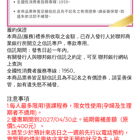
履約保證
本商品(服務)禮券所收取之金額，已存入發行人於聯邦商
業銀行所開立之信託專戶，專款專用。
信託期間：發售日起一年內。
有關發行人與聯邦銀行信託之約定，可至 聯邦銀行網站
上查詢
全國性消費者服務專線：1950。
本商品票券皆足額信託且為不記名之有價證券，請妥善保
管，如有遺失怒不補發。
注意事項
1.
每人最多限用
1
張課程券，限女性使用
(
孕婦及生理
期者不適用
)
。
2.
優惠期間到
202
7
/
04
/3
0
止。逾期需補差額（原
價
5
,
4
00
元）。
3.
請至少於預計來店日之一週前先行以電話預約，
實際預約情形需依店家當天預約狀況為主，逾