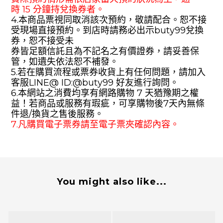
時
15
分鐘
持兌換券者。
4.
本商品票
視同取消該次預約，敬請配合。恕不接
受現場直接預約。到店時請務必出示
buty99
兌換
券，恕不接受未
券皆足額信託且為不記名之有價證券，請妥善保
管，如遺失依法恕不補發。
5.
若在購買流程或票券收貨上有任何問題，請加入
客服
LINE@
ID:@
buty99
好友進行詢問。
6.
本網站之消費均享有網路購物
7
天猶豫期之權
益！若商品或服務有瑕疵，可享購物後
7
天內無條
件退
/
換貨之售後服務。
7.
凡購買電子票券請至電子票夾確認內容。
You might also like...