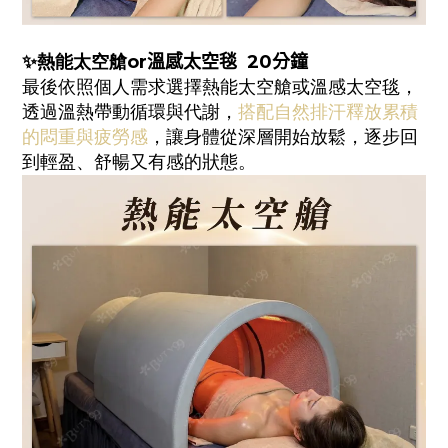
✨
熱能太空艙or
溫感太空毯 20
分鐘
最後依照個人需求選擇熱能太空艙或溫感太空毯，
透過溫熱帶動循環與代謝，
搭配自然排汗釋放累積
的悶重與疲勞感
，讓身體從深層開始放鬆，逐步回
到輕盈、舒暢又有感的狀態。