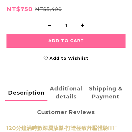
NT$750
NT$5,400
ADD TO CART
Add to Wishlist
Additional
Shipping &
Description
details
Payment
Customer Reviews
1
20分鐘滿時數深層放鬆·打造極致舒壓體驗💆🏻‍♀️