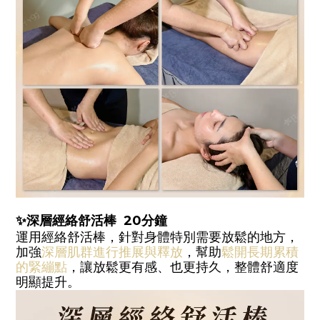
✨
深層經絡舒活棒 20
分鐘
運用經絡舒活棒，針對身體特別需要放鬆的地方，
加強
深層肌群進行推展與釋放
，幫助
鬆開長期累積
的緊繃點
，讓放鬆更有感、也更持久，整體舒適度
明顯提升。