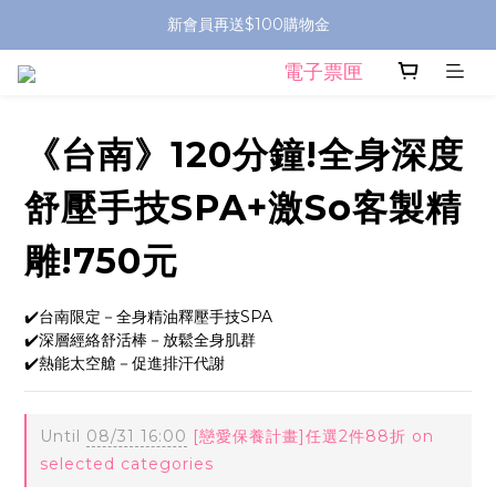
新會員再送$100購物金
電子票匣
《台南》120分鐘!全身深度
舒壓手技SPA+激So客製精
雕!750元
✔️台南限定－全身精油釋壓手技SPA
✔️深層經絡舒活棒－放鬆全身肌群
✔️熱能太空艙－促進排汗代謝
Until
08/31 16:00
[戀愛保養計畫]任選2件88折 on
selected categories