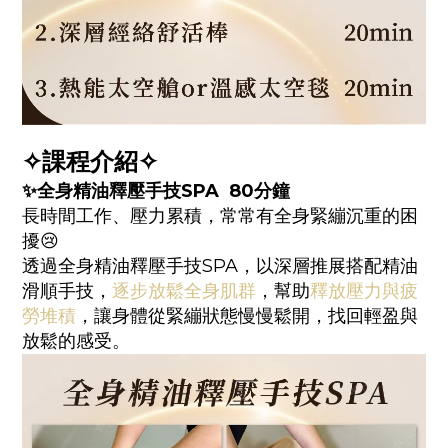
✧課程介紹✧
✨全身精油釋壓手技
SPA 80
分鐘
長時間工作、壓力累積，常常有全身緊繃沉重的困
擾😢
透過全身精油釋壓手技SPA，以深層推展搭配精油
滑順手技，
逐步放鬆全身肌群
，幫助
釋放壓力與疲
勞堆積
，讓身體從緊繃狀態慢慢鬆開，找回輕盈與
放鬆的感受。