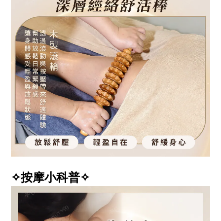
✧按摩小科普✧