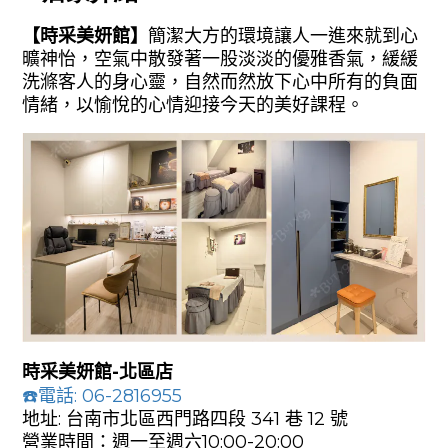
【時采美妍館】
簡潔大方的環境讓人一進來就到心
曠神怡，空氣中散發著一股淡淡的優雅香氣，緩緩
洗滌客人的身心靈，自然而然放下心中所有的負面
情緒，以愉悅的心情迎接今天的美好課程。
時采美妍館-北區店
☎️
電話:
06-2816955
地址: 台南市北區西門路
四段 341
巷 12
號
營業時間：週一至週
六10:
00-20:00