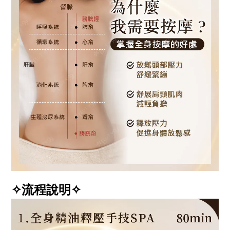
✧流程說明✧