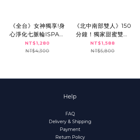
《全台》女神獨享!身
《北中南部雙人》150
心淨化七脈輪ISPA課
分鐘！獨家甜蜜雙人
程 單人可買四張
SPA之旅**全身熱石精
NT$1,280
NT$1,588
油釋壓美膚嫩白課程
NT$4,300
NT$5,800
Help
FAQ
Delivery & Shipping
Payment
Return Policy