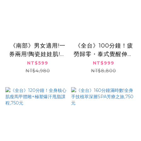
《南部》男女適用!一
​​ ​《全台》100分鐘！疲
券兩用!陶瓷娃娃肌!水
勞歸零・泰式覺醒伸展
飛梭淨膚x超導肌
熱石SPA課程,999元
NT$599
NT$999
泌,599元
NT$4,980
NT$8,800