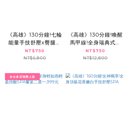
《高雄》130分鐘!七輪
《高雄》130分鐘!喚醒
能量手技舒壓x臀腿輕
馬甲線!全身瑞典式手
舞養氣舒體,750元
技舒壓+雙機爆SO平
NT$750
NT$750
衡曲線,750元
NT$6,800
NT$12,800
全台多店強勢上架