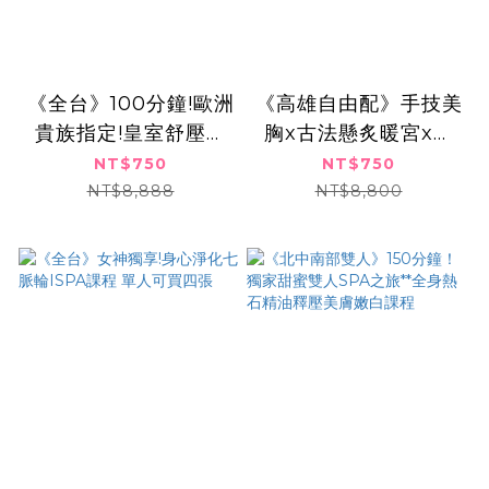
《全台》100分鐘!歐洲
《高雄自由配》手技美
貴族指定!皇室舒壓極
胸x古法懸炙暖宮x美
致奢華按摩SPA,750
白纖背亮眼課程 750
NT$750
NT$750
元
元
NT$8,888
NT$8,800