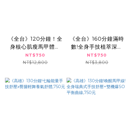
《全台》120分鐘！全
《全台》160分鐘滿時
身核心肌瘦馬甲體雕
數!全身手技植萃深層
+極塑爆汗甩脂課
SPA芳療之旅,750元
NT$750
NT$750
程,750元
NT$12,800
NT$3,800