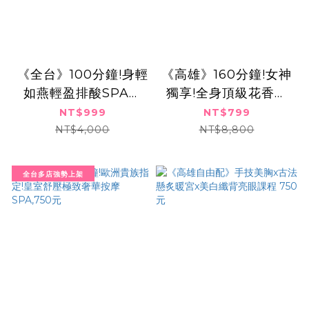
《全台》100分鐘!身輕
《高雄》160分鐘!女神
如燕輕盈排酸SPA饗
獨享!全身頂級花香嫩
宴二選一,999元
白手技舒壓SPA
NT$999
NT$799
NT$4,000
NT$8,800
全台多店強勢上架