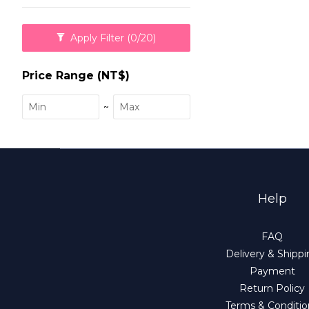
Apply Filter
(0/20)
Price Range (NT$)
~
Help
FAQ
Delivery & Shipp
Payment
Return Policy
Terms & Conditio