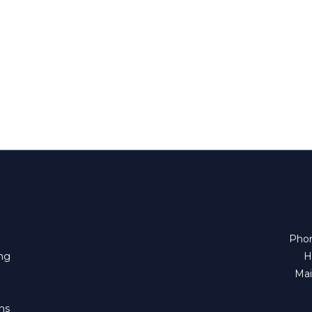
Phon
ing
H
Mai
ns