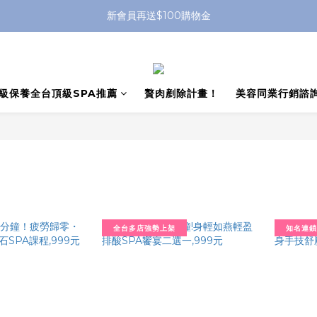
新會員再送$100購物金
級保養全台頂級SPA推薦
贅肉剷除計畫！
美容同業行銷諮
全台多店強勢上架
知名連鎖