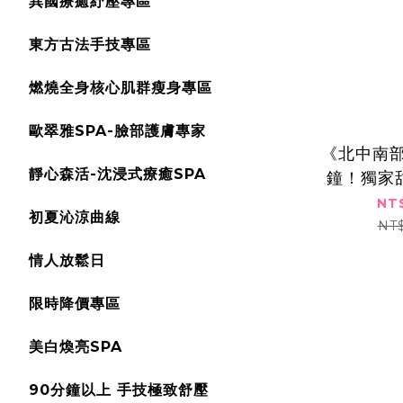
異國療癒紓壓專區
東方古法手技專區
燃燒全身核心肌群瘦身專區
歐翠雅SPA-臉部護膚專家
《北中南部
靜心森活-沈浸式療癒SPA
鐘！獨家
之旅**
NT
初夏沁涼曲線
壓美
NT
情人放鬆日
限時降價專區
美白煥亮SPA
90分鐘以上 手技極致舒壓