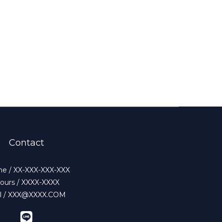
Contact
e / XX-XXX-XXX-XXX
ours / XXXX-XXXX
l / XXX@XXXX.COM