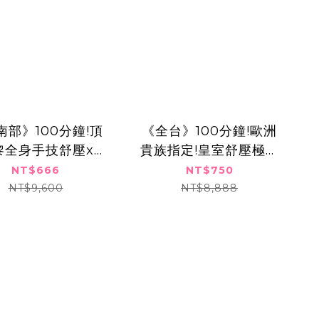
南部》100分鐘!頂
《全台》100分鐘!歐洲
黎全身手技舒壓x輕
貴族指定!皇室舒壓極致
活纖女刷,666元
奢華按摩SPA,750元
NT$666
NT$750
NT$9,600
NT$8,888