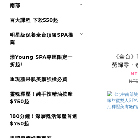
南部
百大課程 下殺550起
明星級保養全台頂級SPA推
薦
​​ ​《全
漾Young SPA專區限定一
折起!
勞歸零・
熱石SPA
NT
重現蘋果肌美顏強檔必買
NT$
靈魂釋壓！純手技精油按摩
$750起
180分鐘！深層甦活卸壓首選
$750起