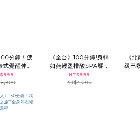
台》100分鐘！疲
《全台》100分鐘!身輕
《北
泰式覺醒伸展
如燕輕盈排酸SPA饗宴
級巴
課程,999元
二選一,999元
盈舒
$999
NT$999
8,800
NT$4,000