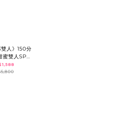
雙人》150分
甜蜜雙人SPA
全身熱石精油釋
$1,588
膚嫩白課程
$5,800