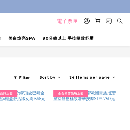
電子票匣
詢
美白煥亮SPA
90分鐘以上 手技極致舒壓
Sort by
24 Items per page
Filter
品牌上架
全台多店強勢上架