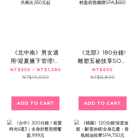
《北中南》男女適
《北部》180分鐘!
用!迎夏腋下管理!無
雕塑五祕技享SO之
感刪毛x清爽一夏,共
旅!全身透白釋壓輕
NT$550 ~ NT$1,380
NT$650
兩次,550元起
盈窈窕纖體
NT$10,000
NT$8,800
SPA,$650
ADD TO CART
ADD TO CART