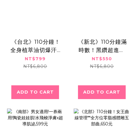
​​ ​《台北》110分鐘！
​​ ​《新北》110分鐘滿
全身植萃油切爆汗x
時數！黑鑽超進化
玫瑰岩鹽代謝排水,
爆水亮肌養膚課
NT$799
NT$550
共兩次799元
程,550元
NT$6,800
NT$6,800
ADD TO CART
ADD TO CART