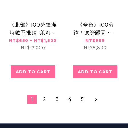
《北部》100分鐘滿
​​ ​《全台》100分
時數不推銷 !茉莉精
鐘！疲勞歸零・泰
油宮廷香頌SPA+香
式覺醒伸展熱石
NT$650 ~ NT$1,500
NT$999
柏木纖體瘦身,$650
SPA課程,999元
NT$12,000
NT$8,800
起
ADD TO CART
ADD TO CART
1
2
3
4
5