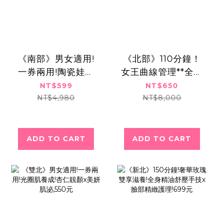
《南部》男女適用!
《北部》110分鐘！
一券兩用!陶瓷娃娃
女王曲線管理**全方
肌!水飛梭淨膚x超導
位零脂感體雕五部
NT$599
NT$650
肌泌,599元
曲,650元
NT$4,980
NT$8,000
ADD TO CART
ADD TO CART