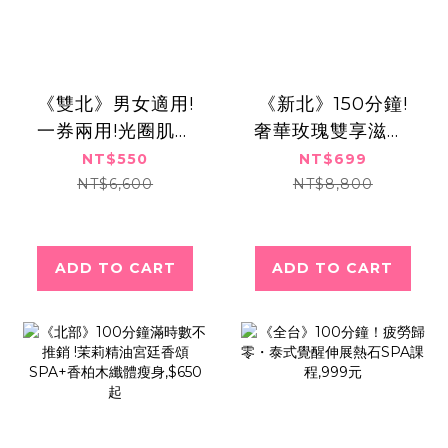
《雙北》男女適用!
《新北》150分鐘!
一券兩用!光圈肌養
奢華玫瑰雙享滋養!
成!杏仁靚顏x美妍肌
全身精油舒壓手技x
NT$550
NT$699
泌,550元
臉部精緻護理!699
NT$6,600
NT$8,800
元
ADD TO CART
ADD TO CART