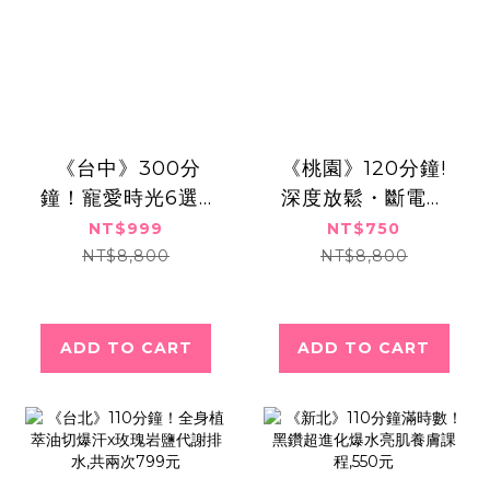
​​ ​《台中》300分
《桃園》120分鐘!
鐘！寵愛時光6選3
深度放鬆・斷電休
｜全身舒壓美體饗
眠!全身忘憂・香氛
NT$999
NT$750
宴,999元
精油按摩SPA,750
NT$8,800
NT$8,800
元
ADD TO CART
ADD TO CART