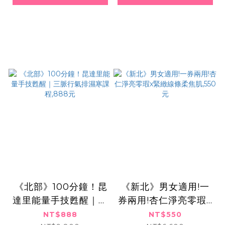
​​ ​《北部》100分鐘！昆
《新北》男女適用!一
達里能量手技甦醒｜三
券兩用!杏仁淨亮零瑕x
脈行氣排濕寒課程,88
緊緻線條柔焦肌,550
NT$888
NT$550