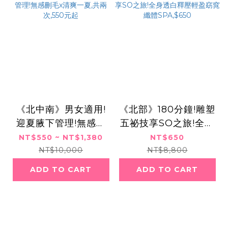
《北中南》男女適用!
《北部》180分鐘!雕塑
迎夏腋下管理!無感刪
五祕技享SO之旅!全身
毛x清爽一夏,共兩次,5
透白釋壓輕盈窈窕纖體
NT$550 ~ NT$1,380
NT$650
50元起
SPA,$650
NT$10,000
NT$8,800
ADD TO CART
ADD TO CART