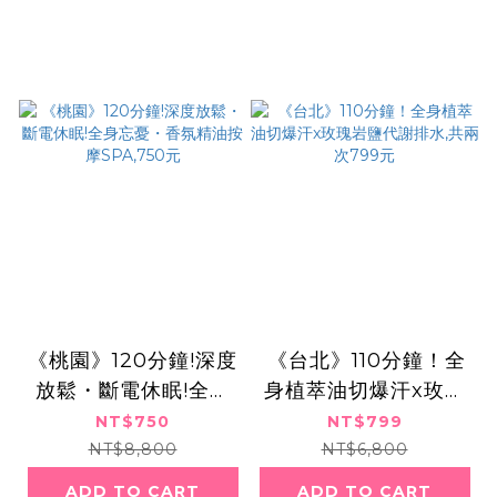
《桃園》120分鐘!深度
​​ ​《台北》110分鐘！全
放鬆・斷電休眠!全身
身植萃油切爆汗x玫瑰
忘憂・香氛精油按摩S
岩鹽代謝排水,共兩次7
NT$750
NT$799
PA,750元
99元
NT$8,800
NT$6,800
ADD TO CART
ADD TO CART