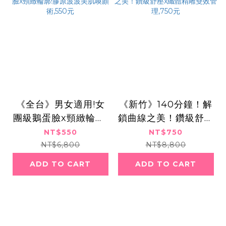
《全台》男女適用!女
《新竹》140分鐘！解
團級鵝蛋臉x頸緻輪廓!
鎖曲線之美！鑽級舒壓
膠原波波美肌喚顏術,5
x纖體精雕雙效管理,7
NT$550
NT$750
50元
50元
NT$6,800
NT$8,800
ADD TO CART
ADD TO CART