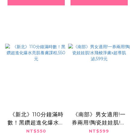
​​ ​《新北》110分鐘滿時
《南部》男女適用!一
數！黑鑽超進化爆水亮
券兩用!陶瓷娃娃肌!水
肌養膚課程,550元
飛梭淨膚x超導肌泌,5
NT$550
NT$599