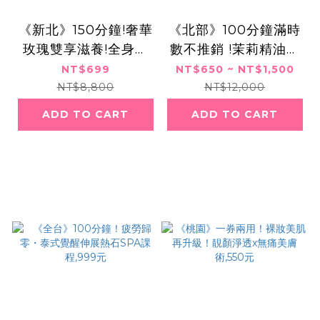
《新北》150分鐘!奢華
《北部》100分鐘滿時
玫瑰雙享滋養!全身精
數不推銷 !茉莉精油宮
油舒壓手技x臉部精緻
廷香頌SPA+香柏木纖
NT$699
NT$650 ~ NT$1,500
護理!699元
體瘦身,$650起
NT$8,800
NT$12,000
ADD TO CART
ADD TO CART