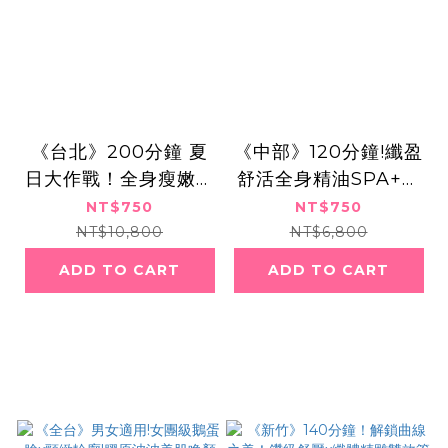
《台北》200分鐘 夏
《中部》120分鐘!纖盈
日大作戰！全身瘦嫩白
舒活全身精油SPA+極
纖盈精雕5部曲,750元
致燃脂雕塑曲線,750
NT$750
NT$750
元
NT$10,800
NT$6,800
ADD TO CART
ADD TO CART