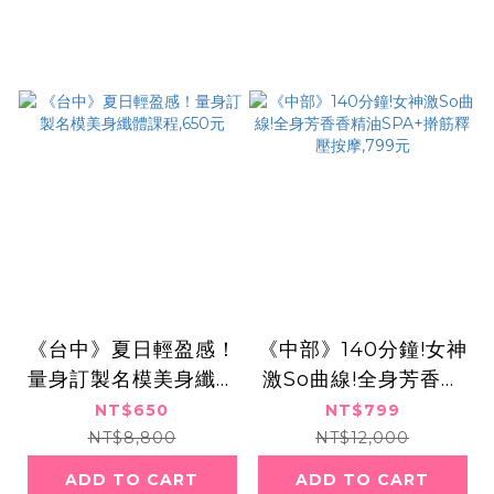
《台中》夏日輕盈感！
《中部》140分鐘!女神
量身訂製名模美身纖體
激So曲線!全身芳香香
課程,650元
精油SPA+擀筋釋壓按
NT$650
NT$799
摩,799元
NT$8,800
NT$12,000
ADD TO CART
ADD TO CART