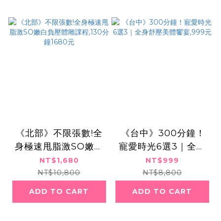
《北部》不限張數!全
​​ ​《台中》300分鐘！
身極速甩脂激SO嫩白
寵愛時光6選3｜全身
負壓體雕課程,130分鐘
舒壓美體饗宴,999元
NT$1,680
NT$999
1680元
NT$10,800
NT$8,800
ADD TO CART
ADD TO CART