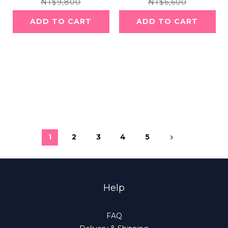
8元
元
NT$9,800
NT$6,600
ADD TO CART
ADD TO CART
1
2
3
4
5
Help
FAQ