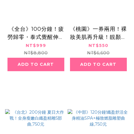
​​ ​《全台》100分鐘！疲
《桃園》一券兩用！裸
勞歸零・泰式覺醒伸展
妝美肌再升級！靚顏淨
熱石SPA課程,999元
透x無痛美膚術,550元
NT$999
NT$550
NT$8,800
NT$6,600
ADD TO CART
ADD TO CART