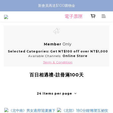
新會員再送$100購物金
電子票匣
Member
Only
Selected Categories: Get NT$100 off over NT$1,000
Available Channels:
Online Store
Term & Condition
百日相遇禮-註冊滿100天
24 Items per page