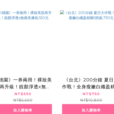
桃園》一券兩用！裸妝美
《台北》200分鐘 夏
再升級！靚顏淨透x無痛
作戰！全身瘦嫩白纖盈
美膚術,550元
5部曲,750元
NT$550
NT$750
NT$6,600
NT$10,800
加入購物車
加入購物車