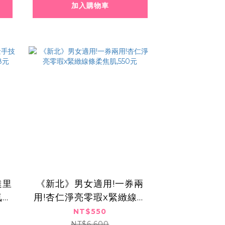
加入購物車
達里
《新北》男女適用!一券兩
氣排
用!杏仁淨亮零瑕x緊緻線條
柔焦肌,550元
NT$550
NT$6,600