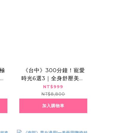
極
​​ ​《台中》300分鐘！寵愛
體雕
時光6選3｜全身舒壓美體
饗宴,999元
NT$999
NT$8,800
加入購物車