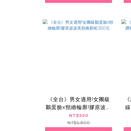
《全台》男女適用!女團級
《
鵝蛋臉x頸緻輪廓!膠原波波
線
美肌喚顏術,550元
NT$550
NT$6,800