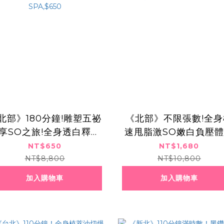
北部》180分鐘!雕塑五祕
《北部》不限張數!全身
享SO之旅!全身透白釋壓
速甩脂激SO嫩白負壓
輕盈窈窕纖體SPA,$650
課程,130分鐘1680元
NT$650
NT$1,680
NT$8,800
NT$10,800
加入購物車
加入購物車