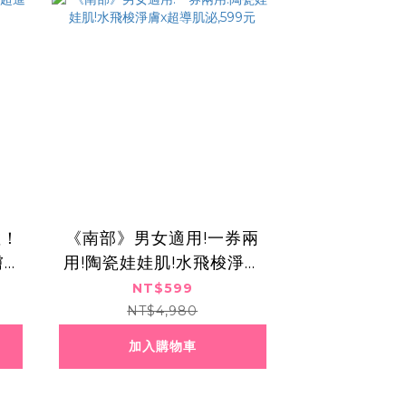
數！
《南部》男女適用!一券兩
膚課
用!陶瓷娃娃肌!水飛梭淨膚
x超導肌泌,599元
NT$599
NT$4,980
加入購物車