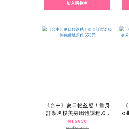
加入購物車
《台中》夏日輕盈感！量身
《
訂製名模美身纖體課程,65
o
0元
NT$650
NT$8,800