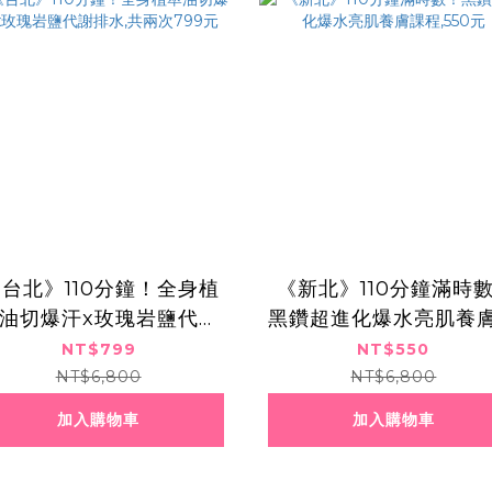
​ ​《台北》110分鐘！全身植
​​ ​《新北》110分鐘滿時
油切爆汗x玫瑰岩鹽代謝
黑鑽超進化爆水亮肌養
排水,共兩次799元
程,550元
NT$799
NT$550
NT$6,800
NT$6,800
加入購物車
加入購物車