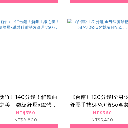
新竹》140分鐘！解鎖曲
《台南》120分鐘!全身
之美！鑽級舒壓x纖體精
舒壓手技SPA+激So客
雕雙效管理,750元
雕!750元
NT$750
NT$750
NT$8,800
NT$5,400