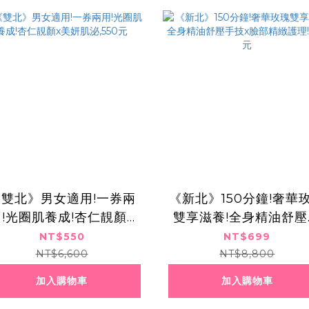
《雙北》男女適用!一券兩
《新北》150分鐘!奢華
用!光圈肌養成!杏仁靚顏x
雙享滋養!全身精油舒壓
美妍肌泌,550元
技x臉部精緻護理!699
NT$550
NT$699
NT$6,600
NT$8,800
加入購物車
加入購物車