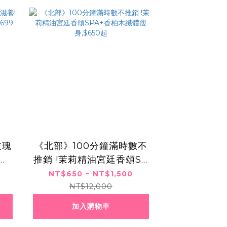
玫瑰
《北部》100分鐘滿時數不
手
推銷 !茉莉精油宮廷香頌SP
元
A+香柏木纖體瘦身,$650
NT$650 ~ NT$1,500
起
NT$12,000
加入購物車