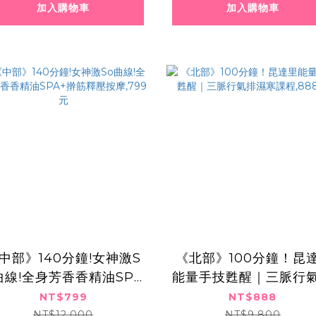
加入購物車
加入購物車
中部》140分鐘!女神激S
​​ ​《北部》100分鐘！昆
曲線!全身芳香香精油SPA
能量手技甦醒｜三脈行
+擀筋釋壓按摩,799元
濕寒課程,888元
NT$799
NT$888
NT$12,000
NT$9,800