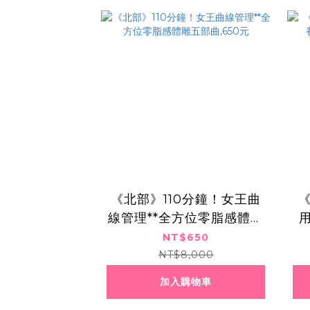
《北部》110分鐘！女王曲
線管理**全方位零脂感體雕
五部曲,650元
NT$650
NT$8,000
加入購物車