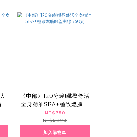
日大
《中部》120分鐘!纖盈舒活
精雕
全身精油SPA+極致燃脂雕
塑曲線,750元
NT$750
NT$6,800
加入購物車