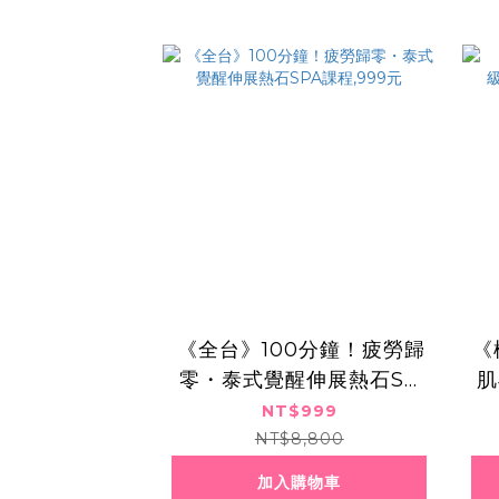
​​ ​《全台》100分鐘！疲勞歸
《
零・泰式覺醒伸展熱石SP
肌
A課程,999元
NT$999
NT$8,800
加入購物車