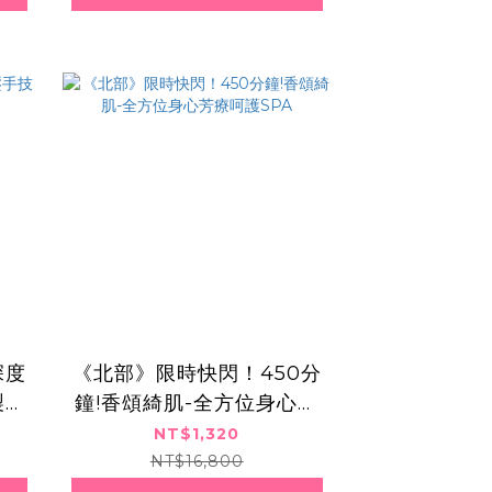
深度
《北部》限時快閃！450分
製精
鐘!香頌綺肌-全方位身心芳
療呵護SPA
NT$1,320
NT$16,800