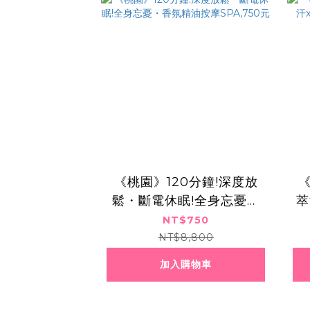
《桃園》120分鐘!深度放
​
鬆・斷電休眠!全身忘憂・
萃
香氛精油按摩SPA,750元
NT$750
NT$8,800
加入購物車