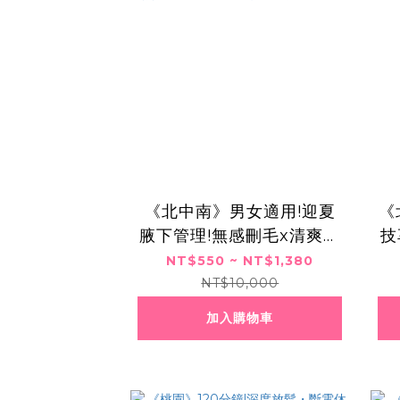
《北中南》男女適用!迎夏
《
腋下管理!無感刪毛x清爽一
技
夏,共兩次,550元起
NT$550 ~ NT$1,380
NT$10,000
加入購物車