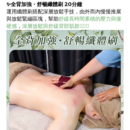
✨全背加強・舒暢纖體刷 20分鐘
運用纖體刷搭配深層放鬆手技，由外而內慢慢推展
與放鬆緊繃區塊，幫助
舒緩長時間累積的壓力與僵
硬感
，
深層放鬆與舒緩背部肌群💆🏻‍♀️