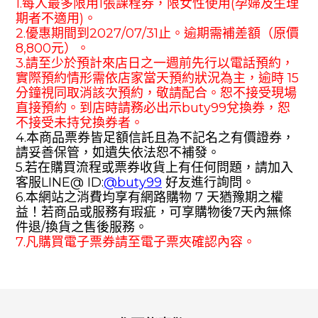
1.
每人最多限用
1
張課程券，限女性使用
(
孕婦及生理
期者不適用
)
。
2.
優惠期間到
202
7
/
07
/31
止。逾期需補差額（原價
8
,
8
00
元）。
3.
請至少於預計來店日之一週前先行以電話預約，
實際預約情形需依店家當天預約狀況為主，逾時
15
分鐘視同取消該次預約，敬請配合。恕不接受現場
直接預約。到店時請務必出示
buty99
兌換券，恕
不接受未持兌換券者。
4.
本商品票券皆足額信託且為不記名之有價證券，
請妥善保管，如遺失依法恕不補發。
5.
若在購買流程或票券收貨上有任何問題，請加入
客服
LINE@
ID:
@buty99
好友進行詢問。
6.
本網站之消費均享有網路購物
7
天猶豫期之權
益！若商品或服務有瑕疵，可享購物後
7
天內無條
件退
/
換貨之售後服務。
7.
凡購買電子票券請至電子票夾確認內容。