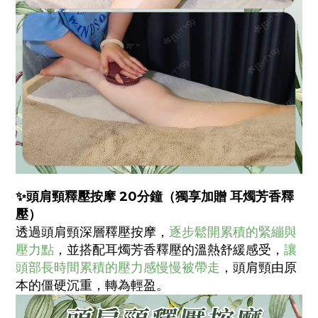
✨頭肩頸釋壓按摩 20分鐘（獨享加贈 耳燭芳香釋
壓）
透過頭肩頸深層釋壓按摩，
逐步鬆開累積的緊繃與
壓力點
，並搭配耳燭芳香釋壓的溫熱舒緩感受，
讓
頭部長時間累積的壓力感慢慢被帶走
，頭肩頸由原
本的僵硬沉重，轉為輕盈。