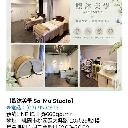
【
煦沐美學
Sol Mu Studio】
☎️
電話
：(
03)315-0932
預約LINE ID：@660qptmr
地址：桃園市桃園區大興路120巷29號1樓
營業時間：週二至週日 10:00~20:00