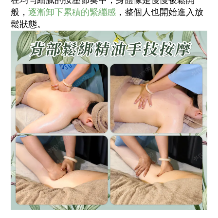
在均勻細膩的按壓節奏中，身體像是慢慢被鬆開一
般，
逐漸
卸下
累積的緊繃感
，整個人也開始進入放
鬆狀態。