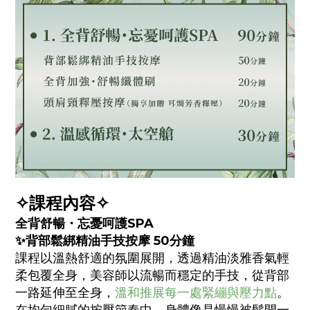
✧課程內容✧
全背舒暢・忘憂呵護SPA
✨
背部鬆綁精油手技按摩 50分鐘
課程以溫熱舒適的氛圍展開，透過精油淡雅香氣輕
柔包覆全身，美容師以流暢而穩定的手技，從背部
一路延伸至全身，
溫和推展每一處緊繃與壓力點
。