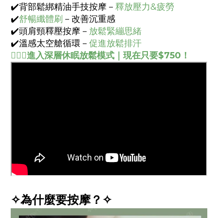
✔️背部鬆綁精油手技按摩－
釋放壓力&疲勞
✔️
舒暢纖體刷
－改善沉重感
✔️頭肩頸釋壓按摩－
放鬆緊繃思緒
✔️溫感太空艙循環－
促進放鬆排汗
💆🏻‍♀️
進入深層休眠放鬆模式｜現在只要$750！
✧為什麼要按摩？✧