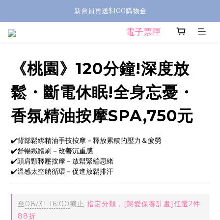
新會員再送$100購物金
電子票匣
《桃園》120分鐘!深度放
鬆・斷電休眠!全身忘憂・
香氛精油按摩SPA,750元
✔️背部鬆綁精油手技按摩－釋放累積的壓力＆疲勞
✔️舒暢纖體刷－改善沉重感
✔️頭肩頸釋壓按摩－放鬆緊繃思緒
✔️溫感太空艙循環－促進放鬆排汗
至
08/31 16:00
截止
指定分類，[戀愛保養計畫]任選2件
88折