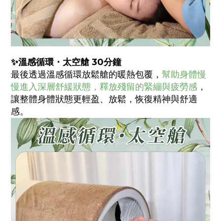
✨溫感循環・太空艙 30分鐘
最後透過溫感循環放鬆艙的暖熱包覆，
幫助身體慢
慢進入深層舒緩狀態，釋放殘留的緊繃與疲勞感
，
讓整體身體狀態更輕盈、放鬆，恢復精神與舒適
感。