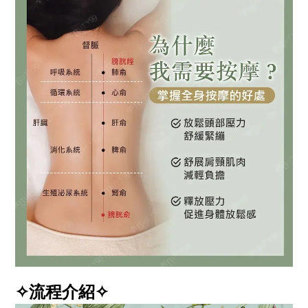
✧流程介紹✧