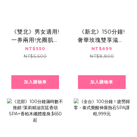
《雙北》男女適用!
《新北》150分鐘!
一券兩用!光圈肌養
奢華玫瑰雙享滋養!
成!杏仁靚顏x美妍肌
全身精油舒壓手技x
NT$550
NT$699
泌,550元
臉部精緻護理!699
NT$6,600
NT$8,800
元
加入購物車
加入購物車