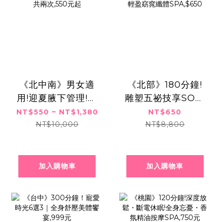
《北中南》男女適
《北部》180分鐘!
用!迎夏腋下管理!無
雕塑五祕技享SO之
感刪毛x清爽一夏,共
旅!全身透白釋壓輕
NT$550 ~ NT$1,380
NT$650
兩次,550元起
盈窈窕纖體
NT$10,000
NT$8,800
SPA,$650
加入購物車
加入購物車