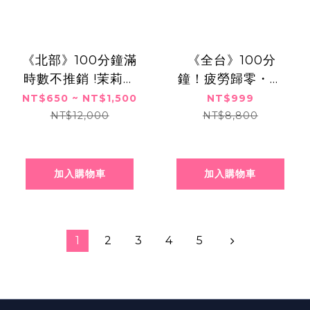
《北部》100分鐘滿
​​ ​《全台》100分
時數不推銷 !茉莉精
鐘！疲勞歸零・泰
油宮廷香頌SPA+香
式覺醒伸展熱石
NT$650 ~ NT$1,500
NT$999
柏木纖體瘦身,$650
SPA課程,999元
NT$12,000
NT$8,800
起
加入購物車
加入購物車
1
2
3
4
5