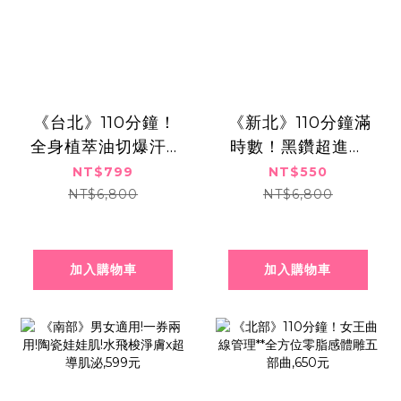
​​ ​《台北》110分鐘！
​​ ​《新北》110分鐘滿
全身植萃油切爆汗x
時數！黑鑽超進化
玫瑰岩鹽代謝排水,
爆水亮肌養膚課
NT$799
NT$550
共兩次799元
程,550元
NT$6,800
NT$6,800
加入購物車
加入購物車