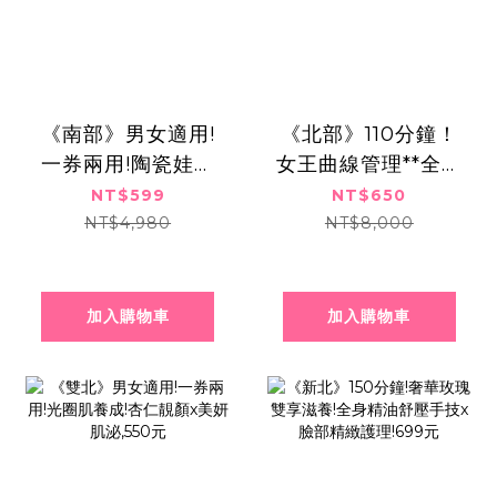
《南部》男女適用!
《北部》110分鐘！
一券兩用!陶瓷娃娃
女王曲線管理**全方
肌!水飛梭淨膚x超導
位零脂感體雕五部
NT$599
NT$650
肌泌,599元
曲,650元
NT$4,980
NT$8,000
加入購物車
加入購物車