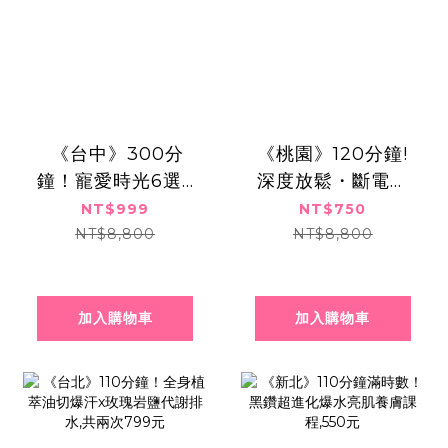
​​ ​《台中》300分
《桃園》120分鐘!
鐘！寵愛時光6選3
深度放鬆・斷電休
｜全身舒壓美體饗
眠!全身忘憂・香氛
NT$999
NT$750
宴,999元
精油按摩SPA,750
NT$8,800
NT$8,800
元
加入購物車
加入購物車