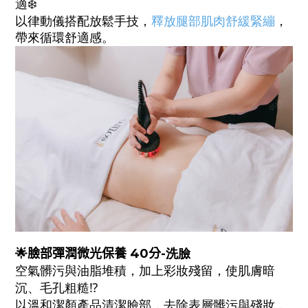
適❄️
以律動儀搭配放鬆手技，
釋放腿部肌肉舒緩緊繃
，
帶來循環舒適感。
🌟
臉部彈潤微光
保養
40
分-
洗
臉
空氣髒污與油脂堆積，加上彩妝殘留，使肌膚暗
沉、毛孔粗糙⁉️
以溫和潔顏產品清潔臉部，去除表層髒污與殘妝，