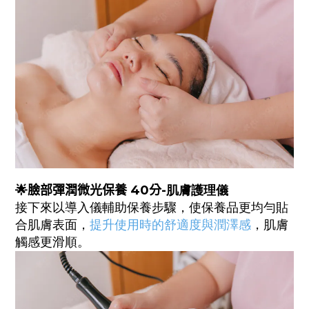
🌟
臉部彈潤微光
保養
40
分-
肌膚
護理
儀
接下來
以導入儀輔助保養步驟，使保養品更均勻貼
合肌膚表面，
提升使用時的舒適度與潤澤感
，肌膚
觸感更滑順。