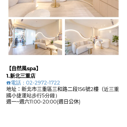
【自然風spa】
1.新北三重店
☎️電話：02-2972-1722
地址：新北市三重區三和路
二段
156號2樓（
近三重
國小捷運站步行5分鐘）
週一~週
六11:
00-20:00
(週日
公休)