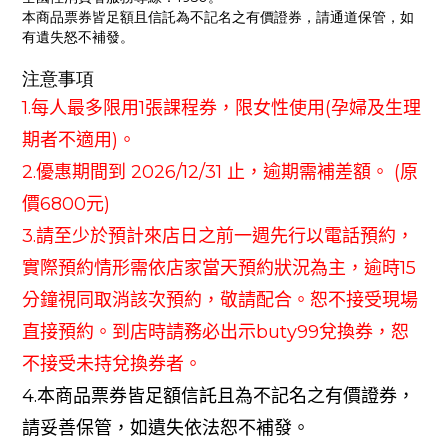
本商品票券皆足額且信託為不記名之有價證券，請通道保管，如
有遺失怒不補發。
注意事項
1.
每人最多限用
1
張課程券，限女性使用
(
孕婦及生理
期者不適用
)
。
2.
優惠期間到
2026/12/31
止，逾期需補差額。
(
原
價
6800
元
)
3.
請至少於預計來店日之前一週先行以電話預約，
實際預約情形需依店家當天預約狀況為主，逾時
15
分鐘視同取消該次預約，敬請配合。恕不接受現場
直接預約。到店時請務必出示
buty99
兌換券，恕
不接受未持兌換券者。
4.
本商品票券皆足額信託且為不記名之有價證券，
請妥善保管，如遺失依法恕不補發。