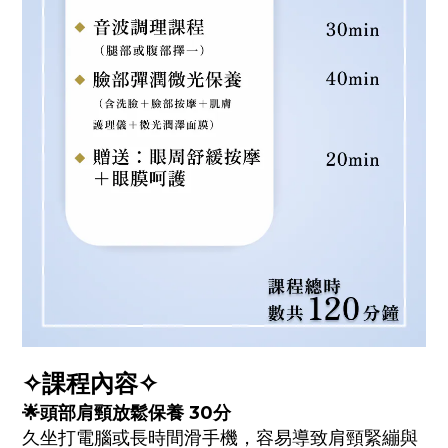
✧
課程內容✧
🌟
頭部肩頸放鬆
保養 30
分
久坐打電腦或長時間滑手機，容易導致肩頸緊繃與