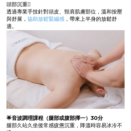
頭部沉重🫩
透過專業手技針對頭皮、頸肩肌膚部位，溫和按壓
與舒展，
協助放鬆緊繃感
，帶來上半身的放鬆舒
適。
🌟音波調理課程（腿部或腹部擇一）
30
分
腿部久站久坐後常感疲憊沉重，降溫時容易冰冷不