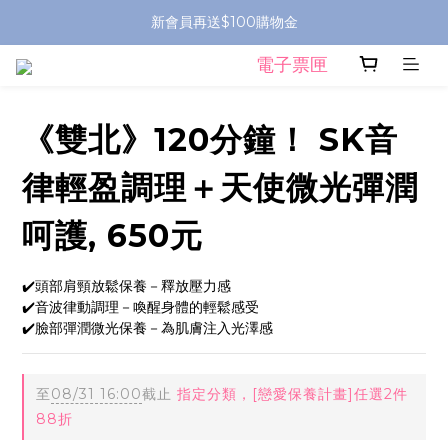
新會員再送$100購物金
電子票匣
《雙北》120分鐘！ SK音
律輕盈調理＋天使微光彈潤
呵護, 650元
✔️頭部肩頸放鬆保養－釋放壓力感
✔️音波律動調理－喚醒身體的輕鬆感受
✔️臉部彈潤微光保養－為肌膚注入光澤感
至
08/31 16:00
截止
指定分類，[戀愛保養計畫]任選2件
88折