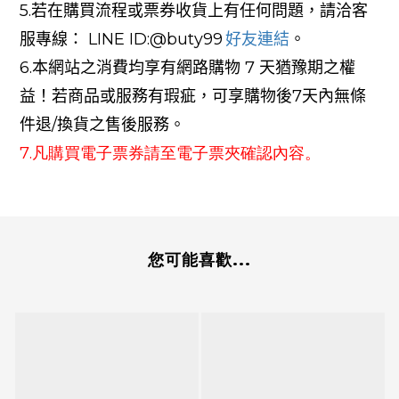
5.
若在購買流程或票券收貨上有任何問題，請洽客
服專線：
LINE
ID:@
buty99
好友連結
。
6.
本網站之消費均享有網路購物
7
天猶豫期之權
益！若商品或服務有瑕疵，可享購物後
7
天內無條
件退
/
換貨之售後服務。
7.凡購買電子票券請至電子票夾確認內容。
您可能喜歡...