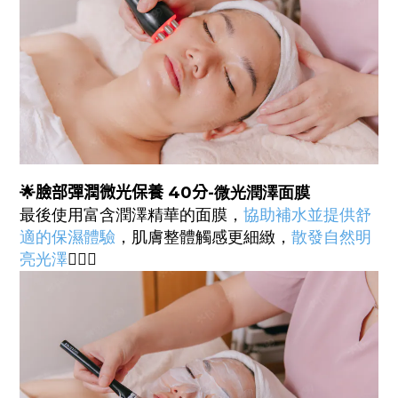
🌟
臉部彈潤微光
保養
40
分-
微光潤澤面膜
最後使用富含潤澤精華的面膜，
協助補水並提供舒
適的保濕體驗
，肌膚整體觸感更細緻，
散發自然明
亮光澤
🧏🏻‍♀️