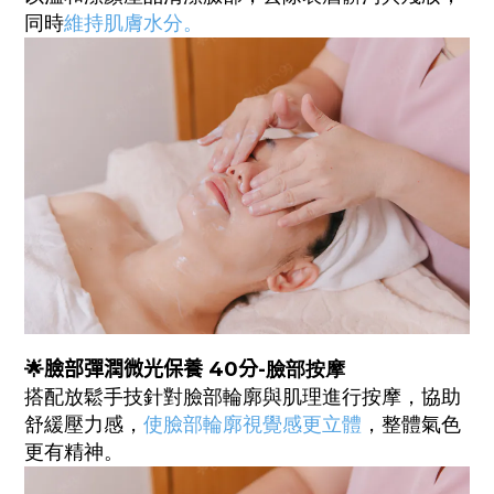
同時
維持肌膚水分。
🌟
臉部彈潤微光
保養
40
分-
臉部
按
摩
搭配放鬆手技針對臉部輪廓與肌理進行按摩，協助
舒緩壓力感，
使臉部輪廓視覺感更立體
，整體氣色
更有精神。