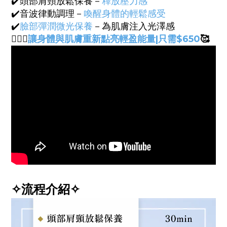
✔️頭部肩頸放鬆保養－
釋放壓力感
✔️音波律動調理－
喚醒身體的輕鬆感受
✔️
臉部彈潤微光保養
－為肌膚注入光澤感
🧏🏻‍♀️
讓身體與肌膚重新點亮輕盈能量
|
只需$650
🥰
✧流程介紹✧