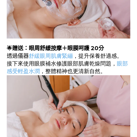
🌟
贈送：眼周
舒緩
按
摩＋
眼膜
呵護
20
分
透過儀器
舒緩
眼周肌膚緊繃
，提升保養舒適感。
接下來使用眼膜補水修護眼部肌膚乾燥問題，
眼部
感受輕盈水潤
，整體精神也更清新自然。