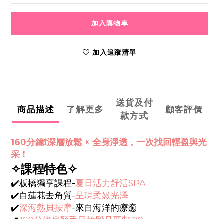
加入購物車
加入追蹤清單
送貨及付
商品描述
了解更多
顧客評價
款方式
160分鐘❗️深層放鬆 × 全身淨透，一次找回輕盈與光
采！
✧課程特色✧
✔️板橋獨享課程-
夏日活力舒活SPA
✔️白蓮花去角質-
呈現柔嫩光澤
✔️
深海熱貝按摩
-來自海洋的療癒