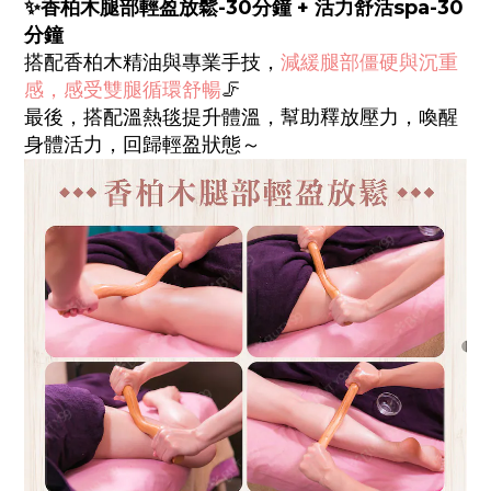
✨香柏木腿部輕盈放鬆-30分鐘 + 活力舒活spa-30
分鐘
搭配香柏木精油與專業手技，
減緩腿部僵硬與沉重
感，感受雙腿循環舒暢
🦵
最後，搭配溫熱毯提升體溫，幫助釋放壓力，
喚醒
身體活力，回歸輕盈狀態～