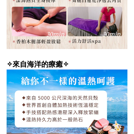
✧來自海洋的療癒✧