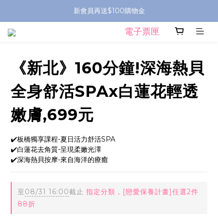
新會員再送$100購物金
電子票匣
《新北》160分鐘!深海熱貝
全身舒活SPAx白蓮花輕透
嫩膚,699元
✔️板橋獨享課程-夏日活力舒活SPA
✔️白蓮花去角質-呈現柔嫩光澤
✔️深海熱貝按摩-來自海洋的療癒
至
08/31 16:00
截止
指定分類，[戀愛保養計畫]任選2件
88折