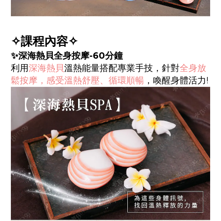
✧課程內容✧
✨深海熱貝全身按摩-60分鐘
利用
深海熱貝
溫熱能量搭配專業手技，針對
全身放
鬆按摩，感受溫熱舒壓、循環順暢
，喚醒身體活力!