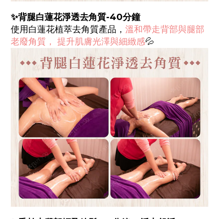
✨背腿白蓮花淨透去角質-40分鐘
使用白蓮花植萃去角質產品，
溫和帶走背部與腿部
老廢角質， 提升肌膚光澤與細緻感
💦