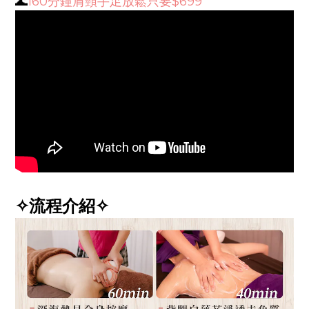
🌊
160分鐘肩頸手足放鬆只要$699
✧流程介紹✧