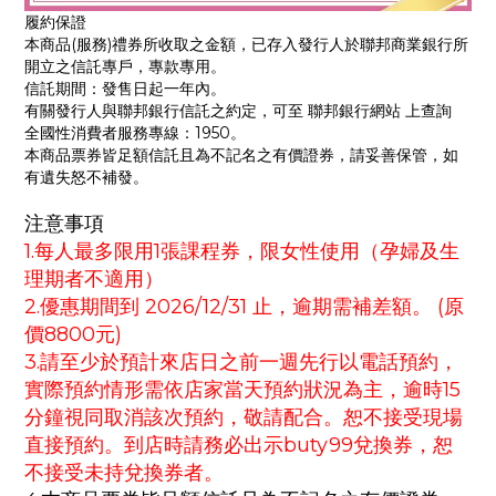
履約保證
本商品(服務)禮券所收取之金額，已存入發行人於聯邦商業銀行所
開立之信託專戶，專款專用。
信託期間：發售日起一年內。
有關發行人與聯邦銀行信託之約定，可至 聯邦銀行網站 上查詢
全國性消費者服務專線：1950。
本商品票券皆足額信託且為不記名之有價證券，請妥善保管，如
有遺失怒不補發。
注意事項
1.每人最多限用1張課程券，限女性使用（孕婦及生
理期者不適用）
2.優惠期間到 2026/12/31 止，逾期需補差額。 (原
價8800元)
3.請至少於預計來店日之前一週先行以電話預約，
實際預約情形需依店家當天預約狀況為主，逾時15
分鐘視同取消該次預約，敬請配合。恕不接受現場
直接預約。到店時請務必出示buty99兌換券，恕
不接受未持兌換券者。