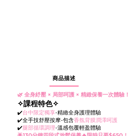
商品描述
🌿 全身紓壓 × 局部呵護 × 精緻保養一次體驗！
✧課程特色✧
✔️
台中限定獨享
-精緻全身護理體驗
✔️全手技舒壓按摩-包含
香氛
背膜潤澤呵護
✔️
腿部循環調理
-溫感包覆輕盈體驗
🌟130分鐘四段式放鬆保養🔥限時只要$650！