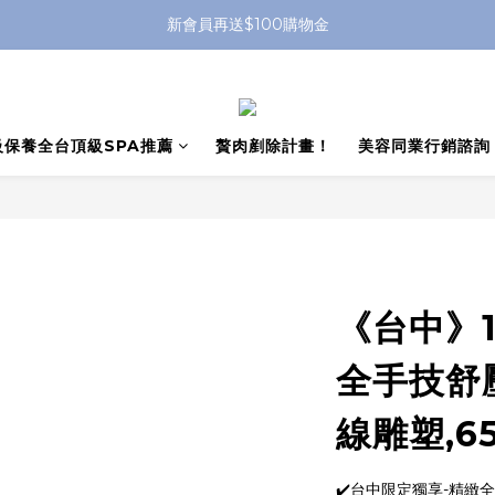
新會員再送$100購物金
級保養全台頂級SPA推薦
贅肉剷除計畫！
美容同業行銷諮詢
《台中》1
全手技舒
線雕塑,6
✔️台中限定獨享-精緻