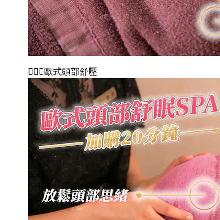
💆🏻‍♀️歐式頭部舒壓