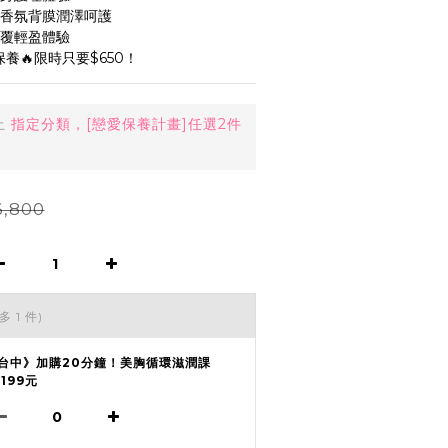
含香氛背膜潤澤呵護
包覆輕盈體驗
保養🔥限時只要$650！
止
指定分類，[戀愛保養計畫]任選2件
,800
多 1 件)
台中》加購20分鐘！美胸循環滋潤課
,199元