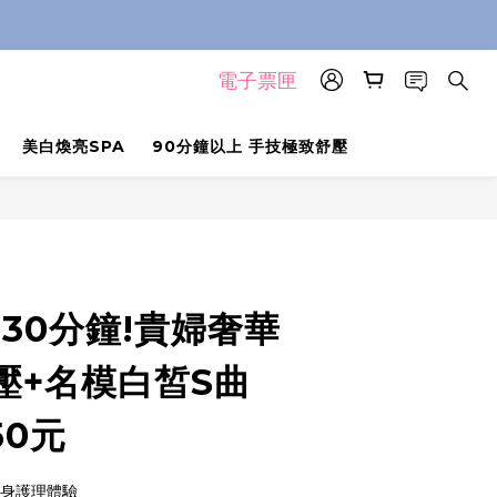
電子票匣
美白煥亮SPA
90分鐘以上 手技極致舒壓
30分鐘!貴婦奢華
壓+名模白皙S曲
50元
全身護理體驗