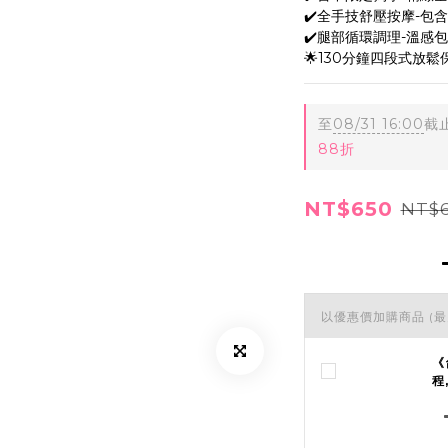
✔️全手技舒壓按摩-包
✔️腿部循環調理-溫感
🌟130分鐘四段式放鬆
至
08/31 16:00
截
88折
NT$650
NT$6
以優惠價加購商品
(最
《
程