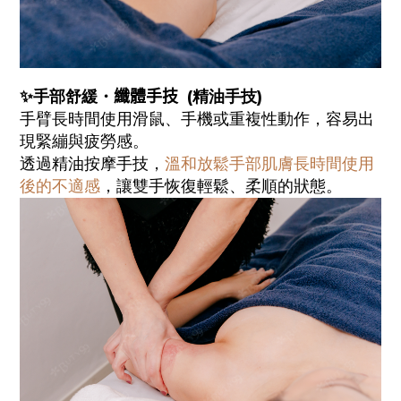
✨手部舒緩・
纖體手技
(精油手技)
手臂長時間使用滑鼠、手機或重複性動作，容易出
現緊繃與疲勞感。
透過精油按摩手技，
溫和放鬆手部肌膚長時間使用
後的不適感
，讓雙手恢復輕鬆、柔順的狀態。