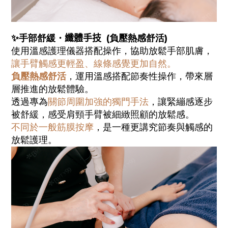
✨手部舒緩・
纖體手技
(
負壓熱感舒活
)
使用溫感護理儀器搭配操作，協助放鬆手部肌膚，
讓手臂觸感更輕盈、線條感覺更加自然。
負壓熱感舒活
，運用溫感搭配節奏性操作，帶來層
層推進的放鬆體驗。
透過專為
關節周圍加強的獨門手法
，讓緊繃感逐步
被舒緩，感受肩頸手臂被細緻照顧的放鬆感。
不同於一般筋膜按摩
，是一種更講究節奏與觸感的
放鬆護理。