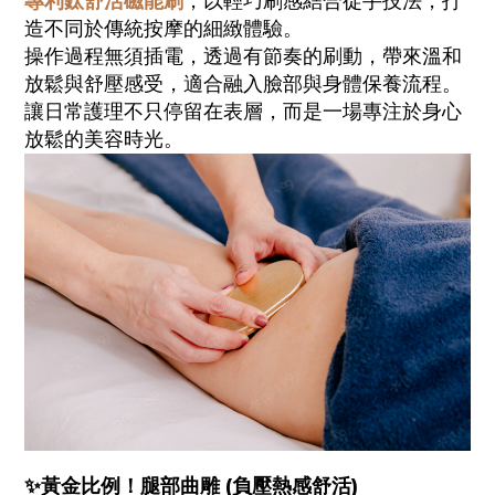
專利鈦舒活磁能刷
，以輕巧刷感結合徒手技法，打
造不同於傳統按摩的細緻體驗。
操作過程無須插電，透過有節奏的刷動，帶來溫和
放鬆與舒壓感受，適合融入臉部與身體保養流程。
讓日常護理不只停留在表層，而是一場專注於身心
放鬆的美容時光。
✨黃金比例！腿部曲雕
(負壓熱感舒活)