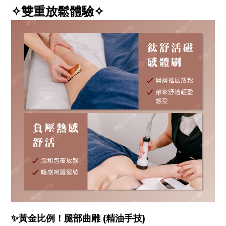
✧雙重放鬆體驗✧
✨黃金比例！腿部曲雕
(精油手技)