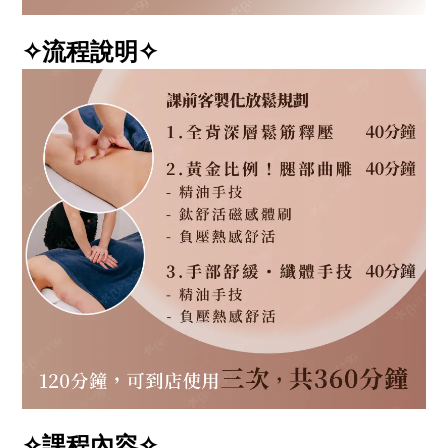
✧流程說明✧
✧課程內容✧