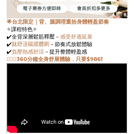
🌟台北限定｜背、腿調理重拾身體輕盈節奏
✧課程特色✧
✔️
全背深層鬆筋釋
壓
－
感受舒適延展
✔️
鈦舒活磁感體刷
－節奏式放鬆體驗
✔️
負壓熱感舒活
－提升整體輕盈感
💆🏻‍♀️360分鐘全身舒展體驗
．只要$
986❗️