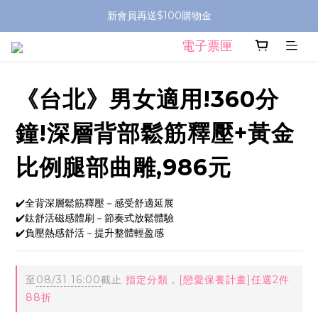
新會員再送$100購物金
電子票匣
《台北》男女適用!360分
鐘!深層背部鬆筋釋壓+黃金
比例腿部曲雕,986元
✔️全背深層鬆筋釋壓－感受舒適延展
✔️鈦舒活磁感體刷－節奏式放鬆體驗
✔️負壓熱感舒活－提升整體輕盈感
至
08/31 16:00
截止
指定分類，[戀愛保養計畫]任選2件
88折