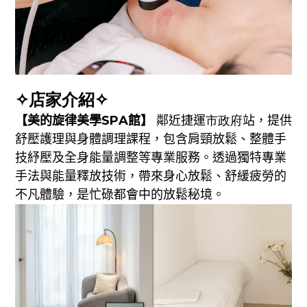
✧店家介紹✧
【
美的旋律美學SPA館
】
鄰近
捷運
市政府
站，提供
舒壓護理與身體調理課程，包含肩頸放鬆、整體手
技紓壓及全身能量調整等專業服務。透過
獨特
專業
手法與能量釋放技術，帶來身心放鬆、舒緩疲勞的
不凡體驗，是忙碌都會中的放鬆秘境。