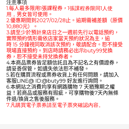
注意事項
1.
每人最多限用
1
張課程券，
1張課程券限同1人使
用，
男女皆可使用。
2.
優惠期間到
202
7
/
0
2/
28
止。逾期需補差額（原價
10
,
88
0
元）。
3.
請至少於預計來店日之一週前先行以電話預約，
實際預約情形需依店家當天預約狀況為主，逾
時
15
分鐘視同取消該次預約，敬請配合。恕不接受
現場直接預約。到店時請務必出示
buty99
兌換
券，恕不接受未持兌換券者。
4.
本商品票券皆足額信託且為不記名之有價證券，
請妥善保管，如遺失依法恕不補發。
5.
若在購買流程或票券收貨上有任何問題，請加入
客服
LINE@
ID:@
buty99
好友進行詢問。
6.
本網站之消費均享有網路購物
7
天猶豫期之權
益！若商品或服務有瑕疵，可享購物後
7
天內無條
件退
/
換貨之售後服務。
7.凡購買電子票券請至電子票夾確認內容。