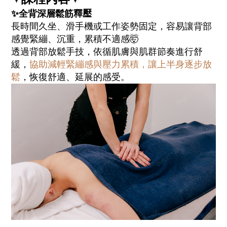
✨
全背深層鬆筋釋
壓
長時間久坐、滑手機或工作姿勢固定，容易讓背部
感覺緊繃、沉重，累積不適感🤯
透過背部放鬆手技，依循肌膚與肌群節奏進行舒
緩，
協助減輕緊繃感與壓力累積，讓上半身逐步放
鬆
，恢復舒適、延展的感受。