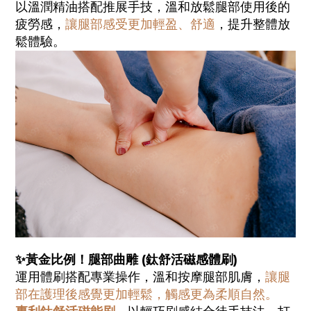
以溫潤精油搭配推展手技，溫和放鬆腿部使用後的
疲勞感，
讓腿部感受更加輕盈、舒適
，提升整體放
鬆體驗。
✨黃金比例！腿部曲雕
(鈦舒活磁感體刷)
運用體刷搭配專業操作，溫和按摩腿部肌膚，
讓腿
部在護理後感覺更加輕鬆，觸感更為柔順自然。