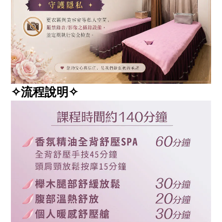
✧流程說明✧