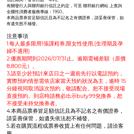
有關發行人與聯邦銀行信託之約定，可至 聯邦銀行網站 上查詢
全國性消費者服務專線：1950。
本商品票券皆足額信託且為不記名之有價證券，請妥善保管，如
有遺失怒不補發。
注意事項
1.每人最多限用1張課程券,限女性使用,(生理期及孕
婦不適用)
2.優惠期間到2026/07/31止。逾期需補差額（原價
8,800元）。
3.請至少於預計來店日之一週前先行以電話預約，
實際預約情形需依店家當天預約狀況為主，逾時 15
分鐘視同取消該次預約，敬請配合。恕不接受現場
直接預約。到店時請務必出示buty99兌換券，恕
不接受未持兌換券者。
4.本商品票券皆足額信託且為不記名之有價證券，
請妥善保管，如遺失依法恕不補發。
5.若在購買流程或票券收貨上有任何問題，請洽客
服