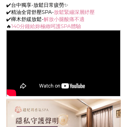
✔️
台中獨享-放鬆日常疲勞✨
✔️精油全背舒壓SPA-
放鬆緊繃深層紓壓
✔️櫸木舒緩放鬆-
解放小腿酸痛不適
🔥
140分鐘給妳極緻呵護SPA體驗