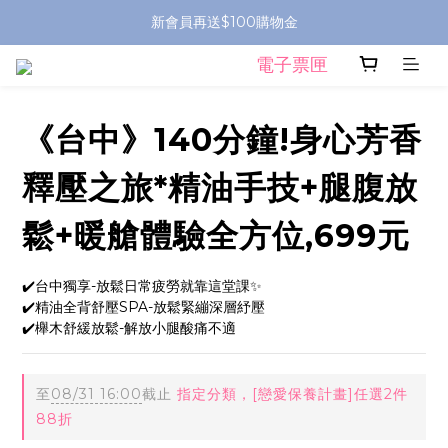
新會員再送$100購物金
電子票匣
《台中》140分鐘!身心芳香
釋壓之旅*精油手技+腿腹放
鬆+暖艙體驗全方位,699元
✔️台中獨享-放鬆日常疲勞就靠這堂課✨
✔️精油全背舒壓SPA-放鬆緊繃深層紓壓
✔️櫸木舒緩放鬆-解放小腿酸痛不適
至
08/31 16:00
截止
指定分類，[戀愛保養計畫]任選2件
88折