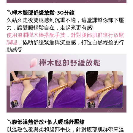
〽️櫸木腿部舒緩放鬆-30分鐘
久站久走後雙腿感到沉重不適，這堂課幫你卸下壓
力，讓雙腿輕鬆自在，走起來更有感!
使用溫潤櫸木棒搭配手技
，
針對腿部肌群進行放鬆
調理
，協助舒緩緊繃與沉重感，打造自然輕盈的行
動感受
〽️腹部溫熱舒放+個人暖感舒壓艙
以溫熱包覆與柔和腹部手技，針對腹部肌群帶來溫