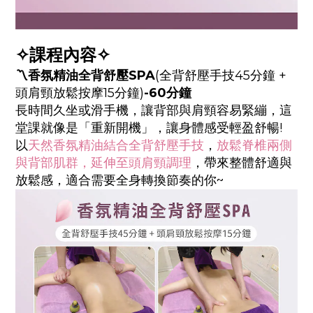
✧課程內容✧
〽️香氛精油全背舒壓SPA
(全背舒壓手技45分鐘 +
頭肩頸放鬆按摩15分鐘)
-60分鐘
長時間久坐或滑手機，讓背部與肩頸容易緊繃，這
堂課就像是「重新開機」，讓身體感受輕盈舒暢!
以
天然香氛精油結合全背舒壓手技
，
放鬆脊椎兩側
與背部肌群，延伸至頭肩頸調理
，帶來整體舒適與
放鬆感，適合需要全身轉換節奏的你~