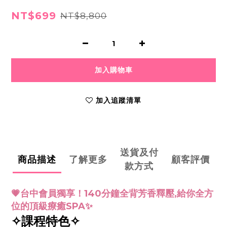
NT$699
NT$8,800
加入購物車
加入追蹤清單
送貨及付
商品描述
了解更多
顧客評價
款方式
💗台中會員獨享！140分鐘全背芳香釋壓,給你全方
位的頂級療癒SPA✨
✧課程特色✧