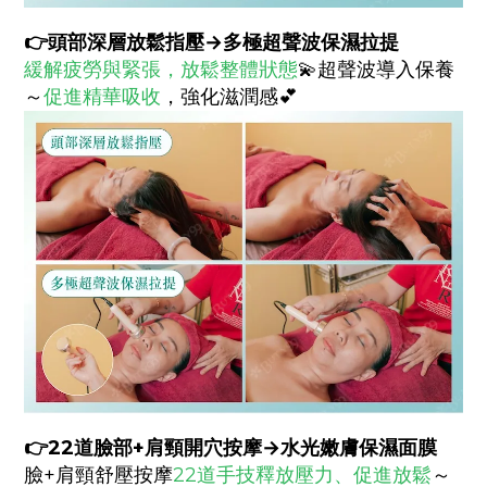
👉
頭部深層放鬆指壓
→多極超聲波保濕拉提
緩解疲勞與緊張，放鬆整體狀態
💫超聲波導入保養
～
促進精華吸收
，強化滋潤感💕
👉
22道臉部+肩頸開穴按摩→水光嫩膚保濕面膜
臉+肩頸舒壓按摩
22道手技釋放壓力、促進放鬆
～