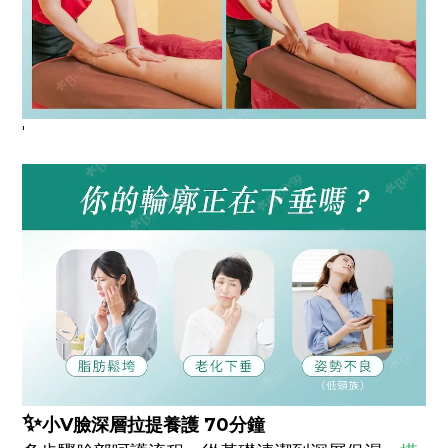
'
✨
小V臉深層拉提養護 70分鐘