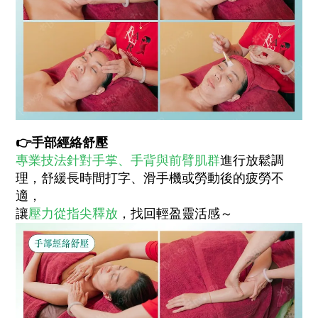
👉
手部經絡舒壓
專業技法針對手掌、手背與前臂肌群
進行放鬆調
理，舒緩長時間打字、滑手機或勞動後的疲勞不
適，
讓
壓力從指尖釋放
，找回輕盈靈活感～