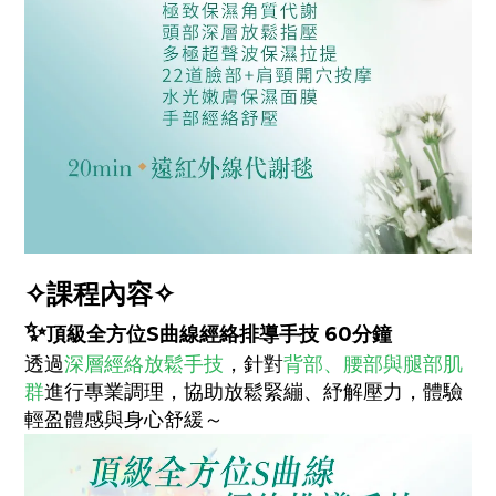
✧
課程內容✧
✨
頂級全方位S曲線經絡排導手技 60分鐘
透過
深層經絡放鬆手技
，針對
背部、腰部與腿部肌
群
進行專業調理，協助放鬆緊繃、紓解壓力，體驗
輕盈體感與身心舒緩～