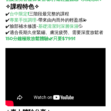
✧課程特色✧
✔️
台中限定
❗️
三階段最完整的課程
✔️
專業手技調理
-
帶來由內而外的輕盈感💫
✔️臉部補水修護-
基礎清潔到深層保濕
💦
✔️
適合長期久坐緊繃、膚況疲勞、需要深度放鬆者
150分鐘極致放鬆體驗🌿只要$799❗️