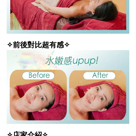
✧前後對比超有感✧
✧店家介紹✧