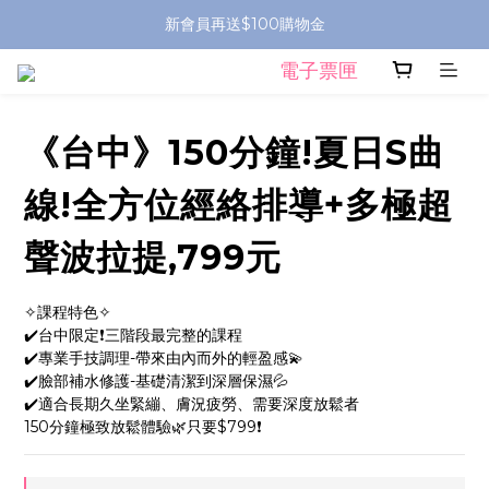
新會員再送$100購物金
電子票匣
《台中》150分鐘!夏日S曲
線!全方位經絡排導+多極超
聲波拉提,799元
✧課程特色✧ 
✔️台中限定❗️三階段最完整的課程
✔️專業手技調理-帶來由內而外的輕盈感💫
✔️臉部補水修護-基礎清潔到深層保濕💦
✔️適合長期久坐緊繃、膚況疲勞、需要深度放鬆者
150分鐘極致放鬆體驗🌿只要$799❗️