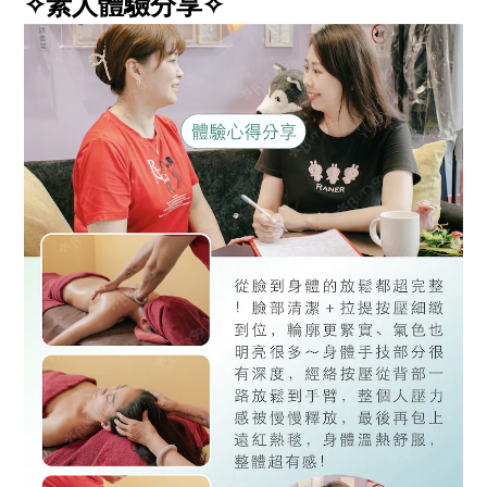
✧素人體驗分享✧