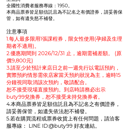
全國性消費者服務專線：1950。
本商品票券皆足額信託且為不記名之有價證券，請妥善保
管，如有遺失怒不補發。
注意事項
1.每人最多限用1張課程券，限女性使用(孕婦及生理
期者不適用)。
2.優惠期間到 2026/12/31 止，逾期需補差額。 (原
價9,800元)
3.請至少於預計來店日之前一週先行以電話預約，
實際預約情形需依店家當天預約狀況為主，逾時15
分鐘視同取消該次預約，敬請配合。
恕不接受現場直接預約。到店時請務必出示
buty99兌換券，恕不接受未持兌換券者。
4.本商品票券皆足額信託且為不記名之有價證券，
請妥善保管，如遺失依法恕不補發。
5.若在購買流程或票券收貨上有任何問題，請洽客
服專線： LINE ID:@buty99 好友連結。