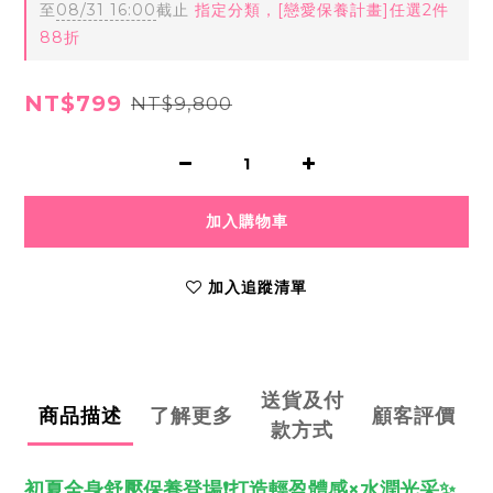
至
08/31 16:00
截止
指定分類，[戀愛保養計畫]任選2件
88折
NT$799
NT$9,800
加入購物車
加入追蹤清單
送貨及付
商品描述
了解更多
顧客評價
款方式
初夏全身舒壓保養登場❗️打造輕盈體感×水潤光采✨