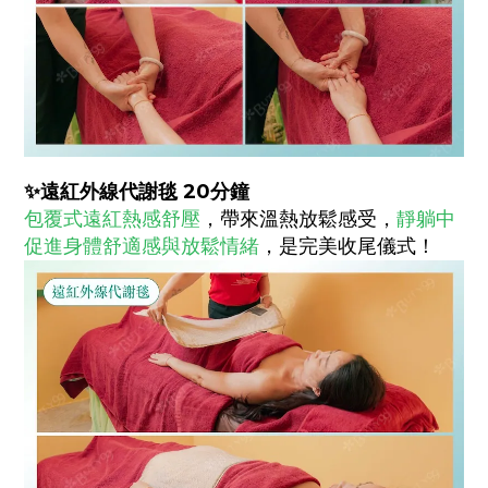
✨
遠紅外線代謝毯 20分鐘
包覆式遠紅熱感舒壓
，帶來溫熱放鬆感受，
靜躺中
促進身體舒適感與放鬆情緒
，是完美收尾儀式！