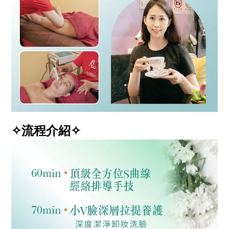
✧流程介紹✧