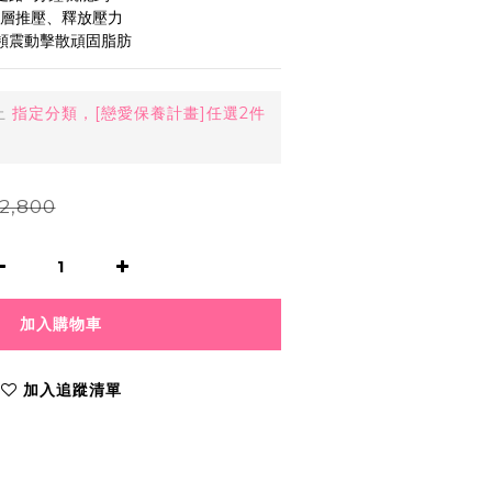
深層推壓、釋放壓力
高頻震動擊散頑固脂肪
止
指定分類，[戀愛保養計畫]任選2件
2,800
加入購物車
加入追蹤清單