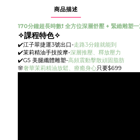
商品描述
170分鐘超長時數❗️
全方位深層舒壓 + 緊緻雕塑一
✧課程特色✧
✔️江子翠捷運3號出口-
走路3分鐘就能到
✔️茉莉精油手技按摩-
深層推壓、釋放壓力
✔️G5 美腿纖體雕塑-
高頻震動擊散頑固脂肪
🌸
奢華茉莉精油放鬆、療癒身心
只要$699