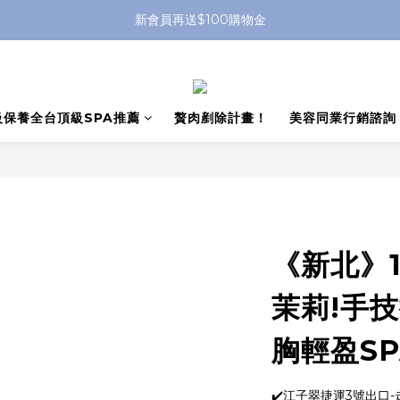
新會員再送$100購物金
級保養全台頂級SPA推薦
贅肉剷除計畫！
美容同業行銷諮詢
《新北》1
茉莉!手
胸輕盈SP
✔️江子翠捷運3號出口