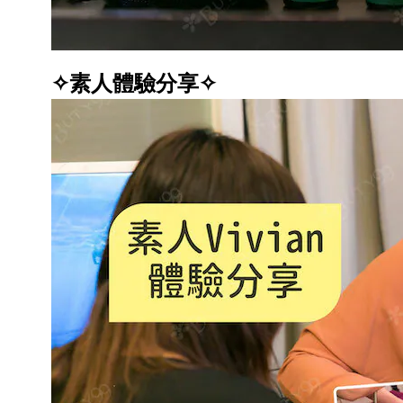
✧素人體驗分享✧