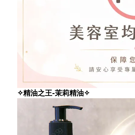
✧精油之王-茉莉精油✧