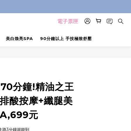
電子票匣
美白煥亮SPA
90分鐘以上 手技極致舒壓
70分鐘!精油之王
技排酸按摩+纖腿美
A,699元
-走路3分鐘就能到