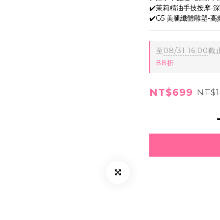
✔️茉莉精油手技按摩-
✔️G5 美腿纖體雕塑-
至
08/31 16:00
截
88折
NT$699
NT$1