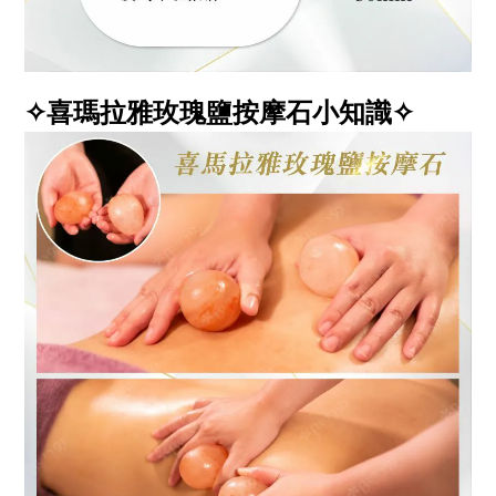
✧喜瑪拉雅玫瑰鹽按摩石小知識✧