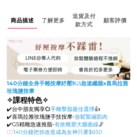
送貨及付
商品描述
了解更多
顧客評價
款方式
140分鐘全身手雕按摩紓壓❗️
x
G5急速纖腿
喜馬拉雅
玫瑰鹽按摩
✧課程特色✧
✔️台中朋友獨享💞
手雕擊脂最佳選擇
👍
✔️喜瑪拉雅玫瑰鹽手技按摩-
放鬆緊繃肌肉
✔️G5精雕急速推脂-
有效雕塑大腿曲線
🦵
❤️‍🔥
140分鐘把你改造成為女神只要$650