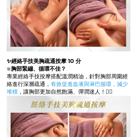
✨
經絡手技美胸疏通按摩 10 分
胸部緊繃、循環不佳？
🌸
專業經絡手技按摩搭配溫潤精油，針對胸部周圍經
絡進行深層疏通，
有效促進血液與淋巴循環，減少
堆積
，讓胸部更加自然飽滿、彈潤迷人！💆‍♀️