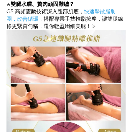
雙腿水腫、贅肉頑固難纏？
🔥
G5 高頻震動技術深入腿部肌底，
快速擊散脂肪
團，改善循環
，搭配專業手技推脂按摩，讓雙腿線
條更緊實勻稱，還你輕盈纖細美腿！✨