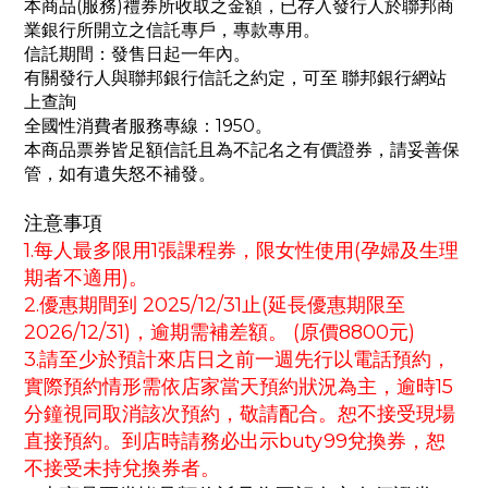
本商品(服務)禮券所收取之金額，已存入發行人於聯邦商
業銀行所開立之信託專戶，專款專用。
信託期間：發售日起一年內。
有關發行人與聯邦銀行信託之約定，可至 聯邦銀行網站
上查詢
全國性消費者服務專線：1950。
本商品票券皆足額信託且為不記名之有價證券，請妥善保
管，如有遺失怒不補發。
注意事項
1.每人最多限用1張課程券，限女性使用(孕婦及生理
期者不適用)。
2.優惠期間到 2025/12/31止(延長優惠期限至
2026/12/31)，逾期需補差額。 (原價8800元)
3.請至少於預計來店日之前一週先行以電話預約，
實際預約情形需依店家當天預約狀況為主，逾時15
分鐘視同取消該次預約，敬請配合。恕不接受現場
直接預約。到店時請務必出示buty99兌換券，恕
不接受未持兌換券者。