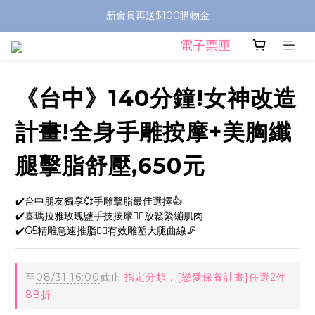
新會員再送$100購物金
電子票匣
《台中》140分鐘!女神改造
計畫!全身手雕按摩+美胸纖
腿擊脂舒壓,650元
✔️台中朋友獨享💞手雕擊脂最佳選擇👍
✔️喜瑪拉雅玫瑰鹽手技按摩👉🏻放鬆緊繃肌肉
✔️G5精雕急速推脂👉🏻有效雕塑大腿曲線🦵
至
08/31 16:00
截止
指定分類，[戀愛保養計畫]任選2件
88折