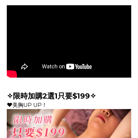
✧限時加購2選1只要$199✧
❤️美胸UP UP！