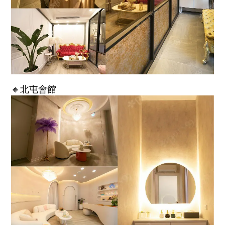
🔸北屯會館