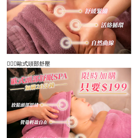
💆🏻‍♀️歐式頭部舒壓