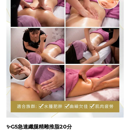
✨
G5急速纖腿精雕推脂20分