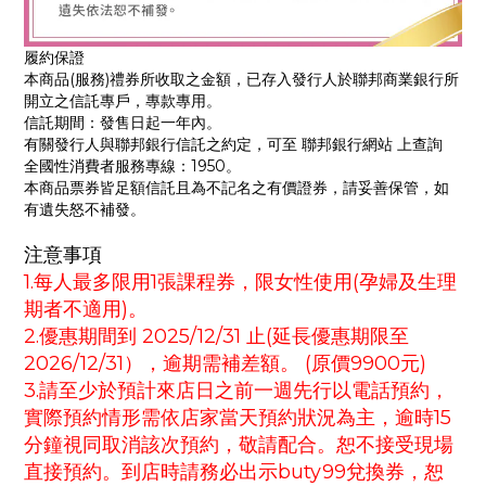
履約保證
本商品(服務)禮券所收取之金額，已存入發行人於聯邦商業銀行所
開立之信託專戶，專款專用。
信託期間：發售日起一年內。
有關發行人與聯邦銀行信託之約定，可至 聯邦銀行網站 上查詢
全國性消費者服務專線：1950。
本商品票券皆足額信託且為不記名之有價證券，請妥善保管，如
有遺失怒不補發。
注意事項
1.每人最多限用1張課程券，限女性使用(孕婦及生理
期者不適用)。
2.優惠期間到 2025/12/31 止(延長優惠期限至
2026/12/31），逾期需補差額。 (原價9900元)
3.請至少於預計來店日之前一週先行以電話預約，
實際預約情形需依店家當天預約狀況為主，逾時15
分鐘視同取消該次預約，敬請配合。恕不接受現場
直接預約。到店時請務必出示buty99兌換券，恕