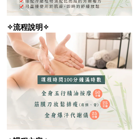
✧流程說明✧