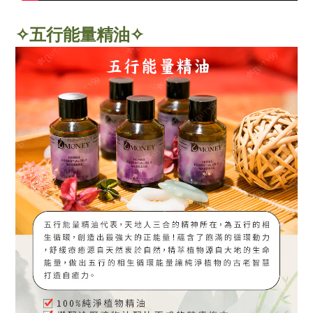
✧五行能量精油✧