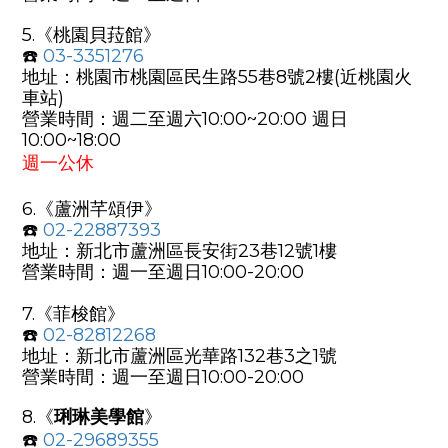
5.《
桃園貝菈館
》
☎️
03-3351276
地址：桃園市桃園區民生路55巷8號2樓(近桃園火
車站)
營業時間：週二至週六10:00~20:00 週日
10:00~18:00
週一公休
6.《
蘆洲芊頌伊
》
☎️
02-22887393
地址：新北市蘆洲區長安街23巷12號1樓
營業時間：週一至週日10:00-20:00
7.《
菲梭館
》
☎️
02-82812268
地址：新北市蘆洲區光華路132巷3之1號
營業時間：週一至週日10:00-20:00
8.
《
琍琳美學館
》
☎️
0
2-29689355