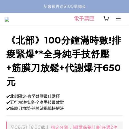
新會員再送$100購物金
電子票匣
《北部》100分鐘滿時數!排
痠緊爆**全身純手技舒壓
+筋膜刀放鬆+代謝爆汗650
元
✔️北部限定-疲勞舒壓最佳選擇
✔️五行精油按摩-全身手技最放鬆
✔️筋膜刀放鬆-筋膜沾黏暢快解決
至
08/31 16:00
截止
指定分類，[戀愛保養計畫]任選2件