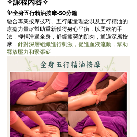
✧課程內容✧
✨
全身五行精油按摩-50分鐘
融合專業按摩技巧、五行能量理念以及五行精油的
療癒力量🌿幫助重新獲得身心平衡，以柔軟的手
法，輕輕滑過全身，舒緩疲勞的肌肉，通過深層按
摩，
針對深層組織進行刺激，促進血液流動，幫助
釋放壓力和緊張🍃