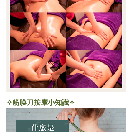
✧筋膜刀按摩小知識✧