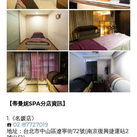
【蒂曼妮SPA分店資訊】
1.《
名媛店
》
☎️
02-87727019
地址：台北市中山區遼寧街72號(南京復興捷運站2