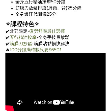
全身五行精油按摩50分鐘
筋膜刀放鬆排痠(肩頸、背)25分鐘
全身爆汗代謝儀25分
✧課程特色✧
✔️北部限定-
疲勞舒壓最佳選擇
✔️
五行精油按摩
-全身手技最放鬆
✔️
筋膜刀放鬆
-筋膜沾黏暢快解決
🔥
100分鐘滿時數只要$650❗️