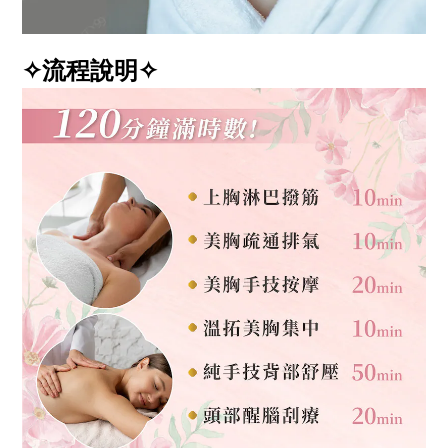
✧流程說明✧