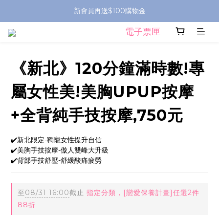
新會員再送$100購物金
電子票匣
《新北》120分鐘滿時數!專
屬女性美!美胸UPUP按摩
+全背純手技按摩,750元
✔️新北限定-獨寵女性提升自信
✔️美胸手技按摩-傲人雙峰大升級
✔️背部手技舒壓-舒緩酸痛疲勞
至
08/31 16:00
截止
指定分類，[戀愛保養計畫]任選2件
88折