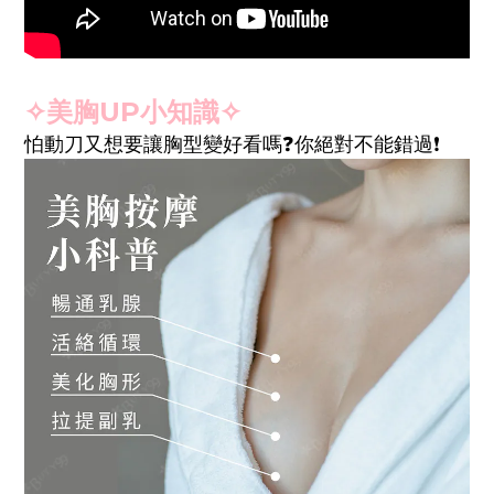
✧美胸UP小知識
✧
怕動刀又想要讓胸型變好看嗎❓你絕對不能錯過❗️