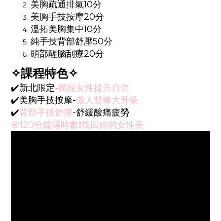
美胸疏通排氣10分
美胸手技按摩20分
溫拓美胸集中10分
純手技背部舒壓50分
頭部醒腦刮療20分
✧
課程特色
✧
✔️新北限定-
獨寵女性提升自信
✔️美胸手技按摩-
傲人雙峰大升級
✔️
背部手技舒壓
-舒緩酸痛疲勞
🌸120分鐘滿時數❗️找回妳的女性美