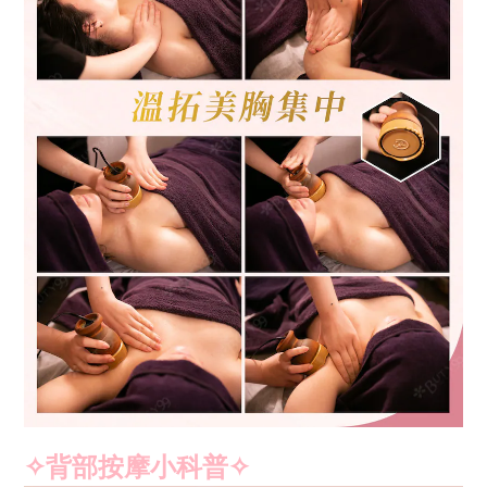
✧背部按摩小科普
✧