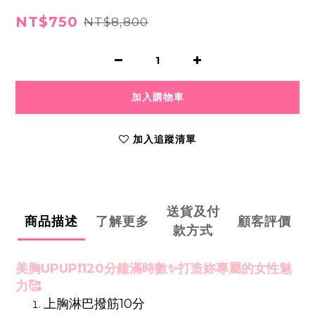
NT$750
NT$8,800
加入購物車
加入追蹤清單
送貨及付
商品描述
了解更多
顧客評價
款方式
美胸UPUP❗️
120分鐘滿時數✨
打造妳專屬的女性魅
力🥰
上胸淋巴撥筋10分