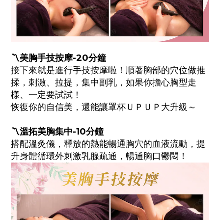
〽️美胸手技按摩-20分鐘
接下來就是進行手技按摩啦！順著胸部的穴位做推
揉，刺激、拉提，集中副乳，如果你擔心胸型走
樣、一定要試試！
恢復你的自信美，還能讓罩杯ＵＰＵＰ大升級～
〽️溫拓美胸集中-10分鐘
搭配溫灸儀，釋放的熱能暢通胸穴的血液流動，提
升身體循環外刺激乳腺疏通，暢通胸口鬱悶！