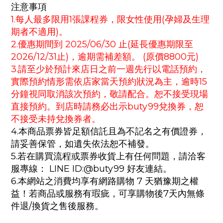
注意事項
1.每人最多限用1張課程券，限女性使用(孕婦及生理
期者不適用)。
2.優惠期間到 2025/06/30 止(延長優惠期限至
2026/12/31止)，逾期需補差額。 (原價8800元)
3.請至少於預計來店日之前一週先行以電話預約，
實際預約情形需依店家當天預約狀況為主，逾時15
分鐘視同取消該次預約，敬請配合。恕不接受現場
直接預約。到店時請務必出示buty99兌換券，恕
不接受未持兌換券者。
4.本商品票券皆足額信託且為不記名之有價證券，
請妥善保管，如遺失依法恕不補發。
5.若在購買流程或票券收貨上有任何問題，請洽客
服專線： LINE ID:@buty99 好友連結。
6.本網站之消費均享有網路購物 7 天猶豫期之權
益！若商品或服務有瑕疵，可享購物後7天內無條
件退/換貨之售後服務。