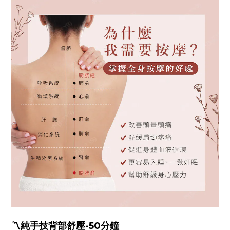
〽️純手技背部舒壓-50分鐘