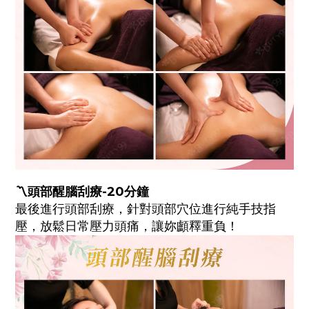
〽️頭部醒腦刮療-20分鐘
最後進行頭部刮療，針對頭部穴位進行純手技指
壓，放鬆日常壓力頭痛，讓妳顱釋重負！