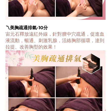
〽️美胸疏通排氣-10分
宙元石釋放遠紅外線，針對膻中穴疏通，促進血
液流動，暢通、刺激乳腺，活絡胸部循環，達到
拉提、改善胸型的效果！