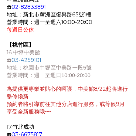
☎️
02-82833891
地址：
新北市蘆洲區復興路65號1樓
營業時間：週一至週六10:00-20:00
每週日公休
【桃竹區
】
16.
中壢中美館
03-4259101
☎️
地址：
桃園市中壢區中美路一段5號
營業時間：週一至週日
10:00-20:00
為提供更專業並貼心的呵護，中美館8/22起將進行
整修煥新
預約者將引導前往其他分店進行服務，或等候9月
享受全新服務哦~~
17.
竹北成功
03-6675817
☎️