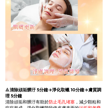
清除頑垢髒汙
5分鐘
→
淨化取蠟 10
分鐘
→
膚質調
🔺
理
5分鐘
清除頑垢和髒汙有助於
防止毛孔堵塞
，減少顆粒和