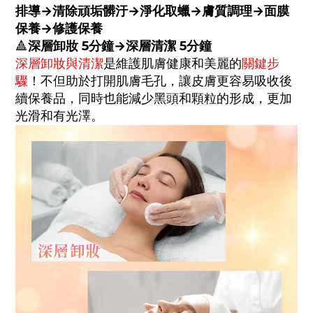
排導
→
清除頑垢髒汙
→
淨化取蠟
→
膚質調理
→
面膜
保養
→
修護保養
深層卸妝 5分鐘
→
深層清潔
5分鐘
🔺
深層卸妝與清潔
是維護肌膚健康和美麗的
關鍵步
驟
！不但助於打開肌膚毛孔，讓皮膚
更容易吸收後
續保養品，同時也能減少黑頭和顆粒的形成，
更加
光滑和有光澤。