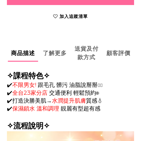
加入追蹤清單
送貨及付
商品描述
了解更多
顧客評價
款方式
✧
課程特色
✧
✔️
不限男女!
跟毛孔 髒污 油脂說掰掰
🧏‍♀️
✔️
全台23
家
分店
交通便利
輕鬆預約
🌐
✔️打造決勝美肌
💧
→
水潤
提升肌膚
質感
✔️
保濕鎖水 溫和調理
靚麗有型超有感
✧
流程說明
✧