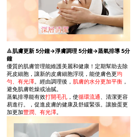
肌膚更新
5分鐘
→
淨膚調理
5分鐘
→
蒸氣排導
5分
🔺
鐘
優質的肌膚管理能維護美麗和健康！定期幫助去除
死皮細胞，讓新的皮膚細胞浮現，能使膚色更
均
勻、有光澤
。經由調理後，
肌膚的水分更加平衡
，
避免肌膚乾燥或油膩。
蒸氣排導能有效
打開毛孔
，
使
循環流通
、
清潔更容
易進行。
，促進皮膚的健康及舒緩緊張。讓臉蛋更
加更加
豐潤、有光澤
。