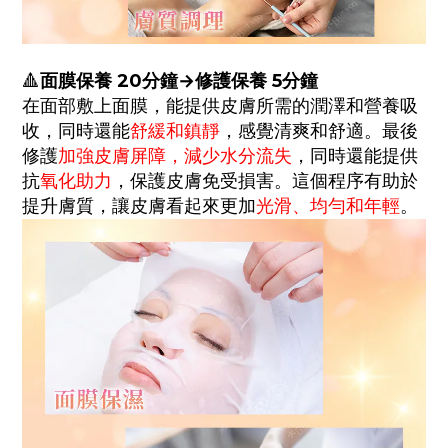
面膜保養 20
分鐘
→
修護保養
5分鐘
🔺
在面部敷上面膜，能提供皮膚所需的潤澤和營養吸
收，同時還能
舒緩和鎮靜
，感覺清爽和舒適。最後
修護
加強皮膚屏障，減少水分流失
，同時還能提供
抗
氧化助力
，保護皮膚免受損害。這個程序有助於
提升膚質，讓皮膚看起來更加
光滑、均勻和年輕
。