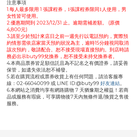
注意事項
1.
每人最多限用 1 張課程券，
1張課程券限同1人使用，男
女性皆可使用。
2.優惠期間到 2023/12/31 止。逾期需補差額。 (原價
4,800元)
3.請至少於預計來店日之前一週先行以電話預約，實際預
約情形需依店家當天預約狀況為主，逾時15分鐘視同取消
該次預約，敬請配合。恕
不接受現場直接預約。
到店時請
務必出示buty99兌換券，恕不接受未持兌換券者。
4.本商品票券皆足額信託且為不記名之有價證券，請妥善
保管，如遺失依法恕不補發。
5.若在購買流程或票券收貨上有任何問題，請洽客服專
線：02-66040099 或 LINE ID:@buty99
好友連結
。
6.本網站之消費均享有網路購物 7 天猶豫期之權益！若商
品或服務有瑕疵，可享購物後7天內無條件退/換貨之售後
服務。