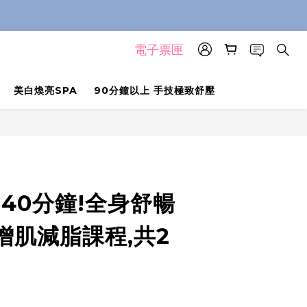
電子票匣
美白煥亮SPA
90分鐘以上 手技極致舒壓
40分鐘!全身舒暢
增肌減脂課程,共2