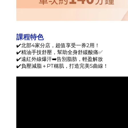
課程特色
✔️北部4家分店，超值享受一券2用！
✔️精油手技舒壓，幫助全身舒緩酸痛✅
✔️遠紅外線爆汗➡️告別脂肪，輕盈解放
✔️負壓減脂＋PT稱肌，打造完美S曲線！