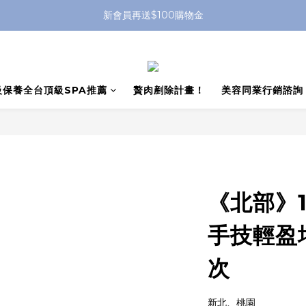
新會員再送$100購物金
級保養全台頂級SPA推薦
贅肉剷除計畫！
美容同業行銷諮詢
《北部》1
手技輕盈
次
新北、桃園