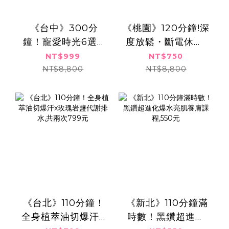
​​ ​《台中》300分
《桃園》120分鐘!深
鐘！寵愛時光6選3
度放鬆・斷電休眠!
｜全身舒壓美體饗
全身忘憂・香氛精
NT$999
NT$750
宴,999元
油按摩SPA,750元
NT$8,800
NT$8,800
​​ ​《台北》110分鐘！
​​ ​《新北》110分鐘滿
全身植萃油切爆汗x
時數！黑鑽超進化