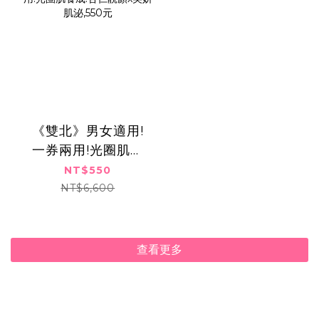
《雙北》男女適用!
一券兩用!光圈肌養
成!杏仁靚顏x美妍肌
NT$550
泌,550元
NT$6,600
查看更多