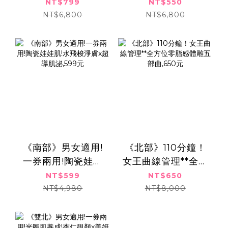
玫瑰岩鹽代謝排水,
爆水亮肌養膚課
NT$799
NT$550
共兩次799元
程,550元
NT$6,800
NT$6,800
《南部》男女適用!
《北部》110分鐘！
一券兩用!陶瓷娃娃
女王曲線管理**全方
肌!水飛梭淨膚x超導
位零脂感體雕五部
NT$599
NT$650
肌泌,599元
曲,650元
NT$4,980
NT$8,000