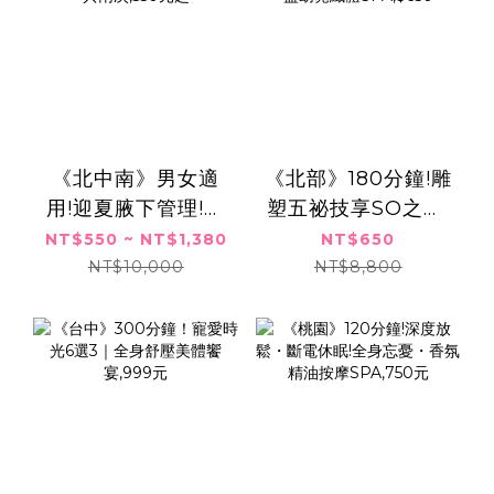
《北中南》男女適
《北部》180分鐘!雕
用!迎夏腋下管理!無
塑五祕技享SO之旅!
感刪毛x清爽一夏,共
全身透白釋壓輕盈
NT$550 ~ NT$1,380
NT$650
兩次,550元起
窈窕纖體SPA,$650
NT$10,000
NT$8,800