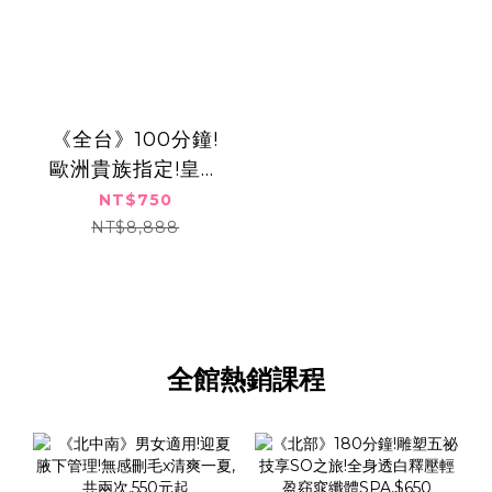
《全台》100分鐘!
歐洲貴族指定!皇室
舒壓極致奢華按摩
NT$750
SPA,750元
NT$8,888
全館熱銷課程