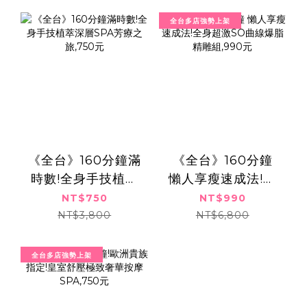
全台多店強勢上架
《全台》160分鐘滿
《全台》160分鐘
時數!全身手技植萃
懶人享瘦速成法!全
深層SPA芳療之
身超激SO曲線爆脂
NT$750
NT$990
旅,750元
精雕組,990元
NT$3,800
NT$6,800
全台多店強勢上架