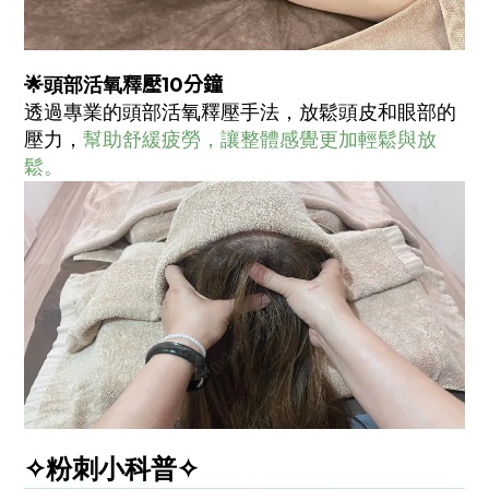
🌟頭部活氧釋
壓10分鐘
透過專業的頭部活氧釋壓手法，放鬆頭皮和眼部的
壓力，
幫助舒緩疲勞，讓整體感覺更加輕鬆與放
鬆。
✧粉刺小科普✧