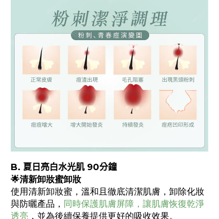
B
. 夏日
亮白水光肌 90分鐘
🌟
清新卸妝蜜卸妝
使用清新卸妝蜜，溫和且徹底清潔肌膚，卸除化妝
與防曬產品，
同時保護肌膚屏障，讓肌膚恢復乾淨
透亮
，並為後續保養提供更好的吸收效果。