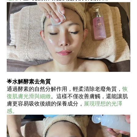
🌟
水解酵素去角質
通過酵素的自然分解作用，輕柔清除老廢角質，
恢
復肌膚光滑與細緻
。這樣不僅改善膚觸，還能讓肌
膚更容易吸收後續的保養成分，
展現理想的光澤
感。