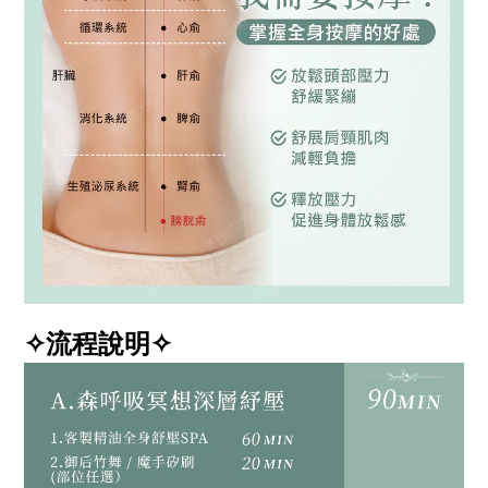
✧流程說明✧