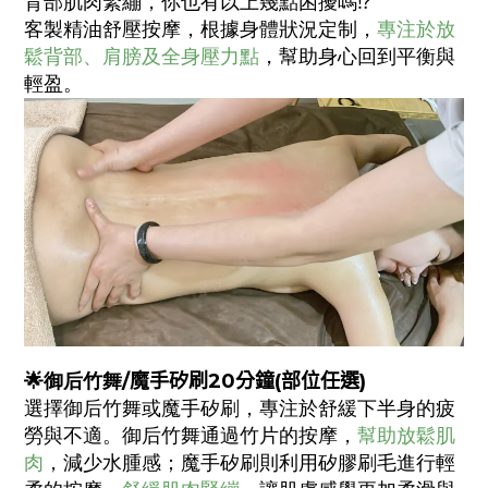
背部肌肉緊繃，你也有以上幾點困擾嗎⁉️
客製精油舒壓按摩，根據身體狀況定制，
專注於放
鬆背部、肩膀及全身壓力點
，幫助身心回到平衡與
輕盈。
🌟
御后竹舞
/
魔手矽刷20
分鐘(
部位
任選)
選擇御后竹舞或魔手矽刷，專注於舒緩下半身的疲
勞與不適。御后竹舞通過竹片的按摩，
幫助放鬆肌
肉
，減少水腫感；魔手矽刷則利用矽膠刷毛進行輕