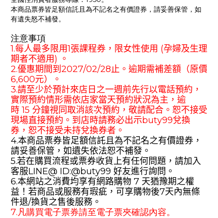
本商品票券皆足額信託且為不記名之有價證券，請妥善保管，如
有遺失怒不補發。
注意事項
1.
每人最多限用
1
張課程券，限女性使用 (孕婦及生理
期者不適用) 。
2.
優惠期間到
202
7
/
02
/
28
止。逾期需補差額（原價
6,600
元）。
3.
請至少於預計來店日之一週前先行以電話預約，
實際預約情形需依店家當天預約狀況為主，逾
時
15
分鐘視同取消該次預約，敬請配合。恕不接受
現場直接預約。到店時請務必出示
buty99
兌換
券，恕不接受未持兌換券者。
4.
本商品票券皆足額信託且為不記名之有價證券，
請妥善保管，如遺失依法恕不補發。
5.
若在購買流程或票券收貨上有任何問題，請加入
客服
LINE@
ID:@
buty99
好友進行詢問。
6.
本網站之消費均享有網路購物
7
天猶豫期之權
益！若商品或服務有瑕疵，可享購物後
7
天內無條
件退
/
換貨之售後服務。
7.凡購買電子票券請至電子票夾確認內容。