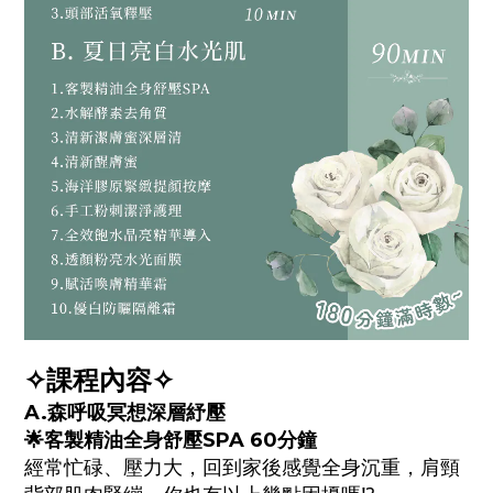
✧課程內容✧
A.
森呼吸冥想深層紓壓
🌟
客製精油全身舒壓
SPA 60分鐘
經常忙碌、壓力大，回到家後感覺全身沉重，肩頸