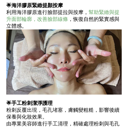
🌟海洋膠原緊緻提顏按摩
利用海洋膠原進行臉部提拉與按摩，
幫助緊緻與提
升面部輪廓，改善臉部線條
，恢復自然的緊實感與
立體感。
🌟手工粉刺潔淨護理
粉刺反覆出現，毛孔堵塞，膚觸變粗糙，影響後續
保養與化妝效果。
由專業美容師進行手工清理，精確處理粉刺與毛孔