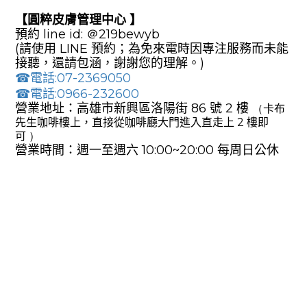
【圓粹皮膚管理中心
】
預約 line
id:
＠219bewyb
(請
使用 LINE 預約；為免來電時因專注服務而未能
接聽，還請包涵，謝謝您的理解
。)
☎
電話:
07-2369050
☎
電話:
0966-232600
營業地址：高雄市新興區
洛陽街 86
號 2
樓
（
卡布
先生咖啡樓上，直接從咖啡廳大門進入直走
上 2
樓即
可
）
營業時間：週一至週六
10:00~20:00
每周日
公休