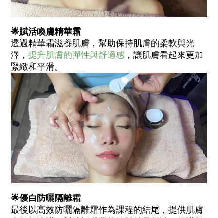
🌟賦活喚膚精華霜
透過精華霜滋養肌膚，幫助保持肌膚的柔軟與光
澤，
提升肌膚的彈性與舒適感
，讓肌膚看起來更加
緊緻和平滑。
🌟優白防曬隔離霜
最後以高效防曬隔離霜作為課程的結尾，提供肌膚