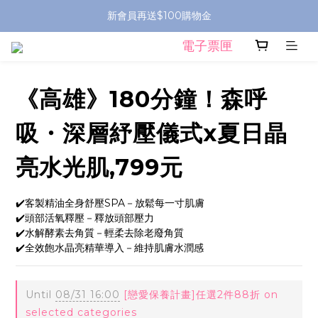
新會員再送$100購物金
電子票匣
《高雄》180分鐘！森呼
吸・深層紓壓儀式x夏日晶
亮水光肌,799元
✔️客製精油全身舒壓SPA－放鬆每一寸肌膚
✔️頭部活氧釋壓－釋放頭部壓力
✔️水解酵素去角質－輕柔去除老廢角質
✔️全效飽水晶亮精華導入－維持肌膚水潤感
Until
08/31 16:00
[戀愛保養計畫]任選2件88折 on
selected categories