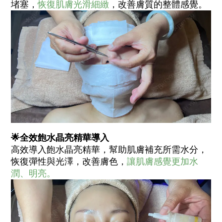
堵塞，
恢復肌膚光滑細緻
，改善膚質的整體感覺。
🌟全效飽水晶亮精華導入
高效導入飽水晶亮精華，幫助肌膚補充所需水分，
恢復彈性與光澤，改善膚色，
讓肌膚感覺更加水
潤、明亮。