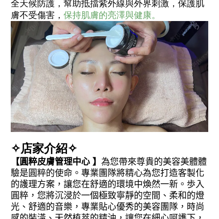
全天候防護，幫助抵擋紫外線與外界刺激，保護肌
膚不受傷害，
保持肌膚的亮澤與健康。
✧店家介紹✧
【圓粹皮膚管理中心
】
為您帶來尊貴的美容美體體
驗是圓粹的使命。專業團隊將精心為您打造客製化
的護理方案，讓您在舒適的環境中煥然一新。歩入
圓粹，您將沉浸於一個極致寧靜的空間、柔和的燈
光、舒適的音樂，專業貼心優秀的美容團隊，時尚
感的裝潢、天然植萃的精油，讓您在細心呵護下，