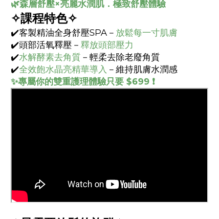
🌿森層舒壓×亮麗水潤肌．極致舒壓體驗
✧課程特色✧
✔️
客製精油全身舒壓
SPA
－
放鬆每一寸肌膚
✔️頭部活氧釋壓－
釋放頭部壓力
✔️
水解酵素去角質
－輕柔去除老廢角質
✔️
全效飽水晶亮精華導入
－維持肌膚水潤感
✨專屬你的雙重護理體驗只要 $699 ❗️