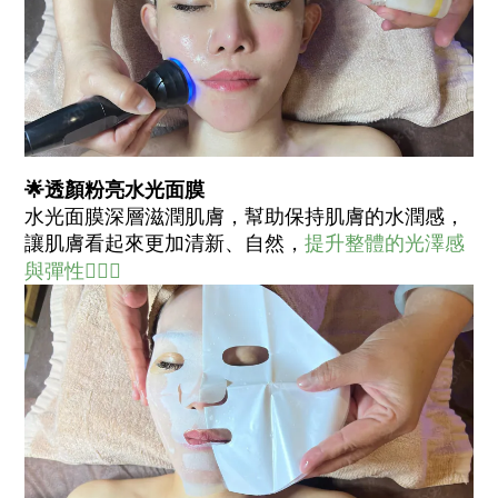
🌟透顏粉亮水光面膜
水光面膜深層滋潤肌膚，幫助保持肌膚的水潤感，
讓肌膚看起來更加清新、自然，
提升整體的光澤感
與彈性🧏🏻‍♀️