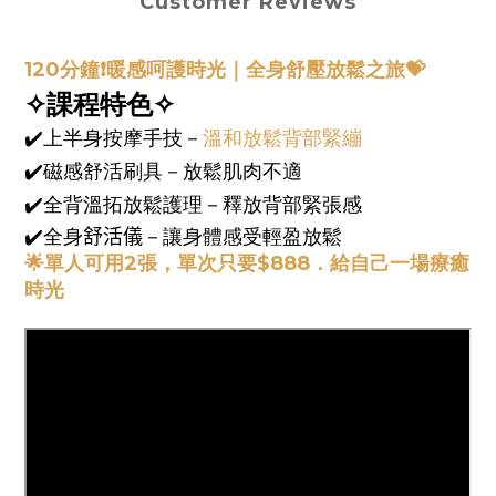
Customer Reviews
120分鐘❗️
暖感呵護時光｜全身舒壓放鬆之旅💝
✧課程特色✧
✔️上半身按摩手技－
溫和放鬆背部緊繃
✔️磁感舒活刷具－放鬆肌肉不適
✔️全背溫拓放鬆護理－釋放背部緊張感
✔️全身
舒活
儀
－讓身體感受輕盈放鬆
🌟
單人可用2張，單次
只要$888．給自己一場療癒
時光