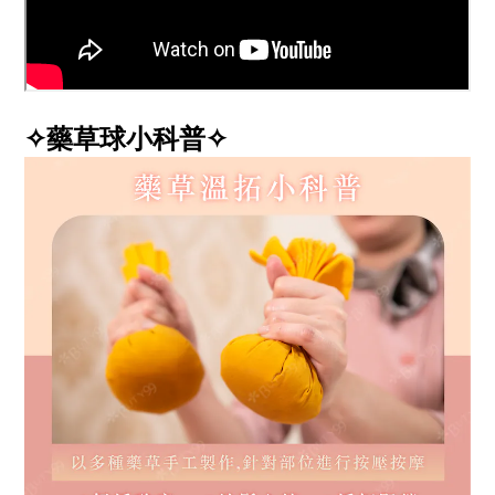
✧藥草球小科普✧