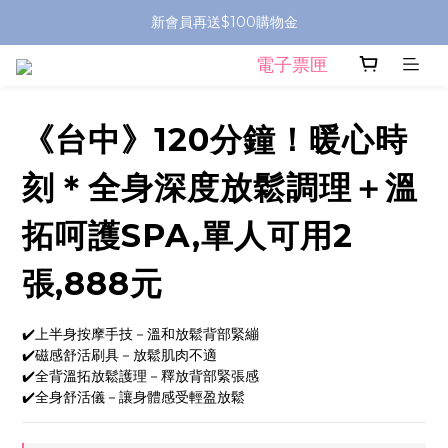
新會員再送$100購物金
電子票匣
《台中》120分鐘！暖心時
刻＊全身深度放鬆調理＋溫
拓呵護SPA,單人可用2
張,888元
✔️上半身按摩手技－溫和放鬆背部緊繃
✔️磁感舒活刷具－放鬆肌肉不適
✔️全背溫拓放鬆護理－釋放背部緊張感
✔️全身舒活儀－讓身體感受輕盈放鬆