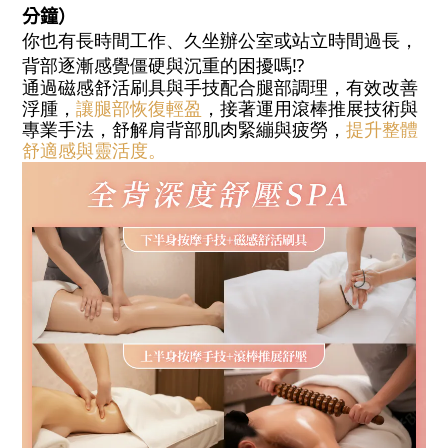
分鐘）
你也有長時間工作、久坐辦公室或站立時間過長，
背部逐漸感覺僵硬與沉重的困擾嗎⁉️
通過磁感舒活刷具與手技配合腿部調理，有效改善
浮腫，
讓腿部恢復輕盈
，接著運用滾棒推展技術與
專業手法，舒解肩背部肌肉緊繃與疲勞，
提升整體
舒適感與靈活度。