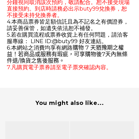
分鐘視同取消該次預約，敬請配合。恕不接受現場
直接預約。到店時請務必出示buty99兌換券，恕
不接受未持兌換券者。
4.本商品票券皆足額信託且為不記名之有價證券，
請妥善保管，如遺失依法恕不補發。
5.若在購買流程或票券收貨上有任何問題，請洽客
服專線
： LINE
ID:
@
buty99
好友連結
。
6.本網站之消費均享有網路
購物 7
天猶豫期之權
益！若商品或服務有瑕疵，可享購物後7天內無條
件
退/
換貨之售後服務。
7.凡購買電子票券請至電子票夾確認內容。
You might also like...