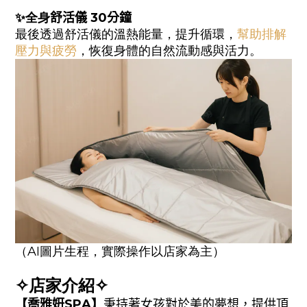
✨
全身
舒活
儀 30分鐘
最後透過舒活儀的溫熱能量，提升循環，
幫助排解
壓力與疲勞
，恢復身體的自然流動感與活力。
（AI圖片生程，實際操作以店家為主）
✧店家介紹✧
【喬雅姸SPA】
秉持著女孩對於美的夢想，
提供頂