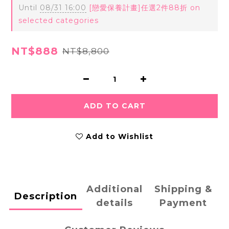
Until
08/31 16:00
[戀愛保養計畫]任選2件88折 on
selected categories
NT$888
NT$8,800
ADD TO CART
Add to Wishlist
Additional
Shipping &
Description
details
Payment