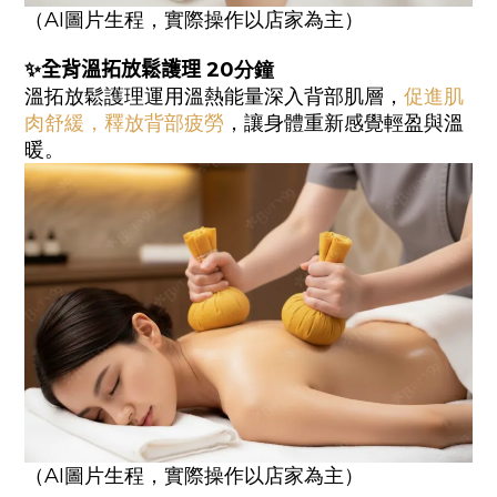
（AI圖片生程，實際操作以店家為主）
✨
全背溫拓放鬆護理
20分鐘
溫拓放鬆護理運用溫熱能量深入背部肌層，
促進肌
肉舒緩，釋放背部疲勞
，讓身體重新感覺輕盈與溫
暖。
（AI圖片生程，實際操作以店家為主）