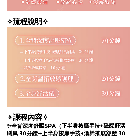
✧流程說明✧
✧課程內容✧
✨全背深度舒壓
SPA（
下半身按摩手技
+
磁感舒活
刷具
30分鐘
⭢
上半身按摩手技+滾棒
推展
舒
壓 30