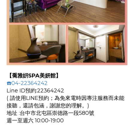
【喬雅姸SPA美妍館】
☎️04-22364242
Line ID預約:22364242
( 請使用LINE預約；為免來電時因專注服務而未能
接聽，還請包涵，謝謝您的理解。)
地址 :台中市北屯區崇德路一段580號
週一至週六 10:00-19:00