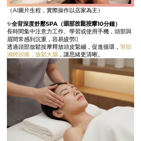
（AI圖片生程，實際操作以店家為主）
✨
全背深度舒壓
SPA（
頭部
放鬆按摩
10
分鐘）
長時間集中注意力工作、學習或使用手機，頭部與
眉間常感到沉重，容易疲勞🫩
透過頭部放鬆按摩釋放頭皮緊繃，促進循環，
幫助
減輕頭痛，放鬆大腦
，讓思緒更清晰。