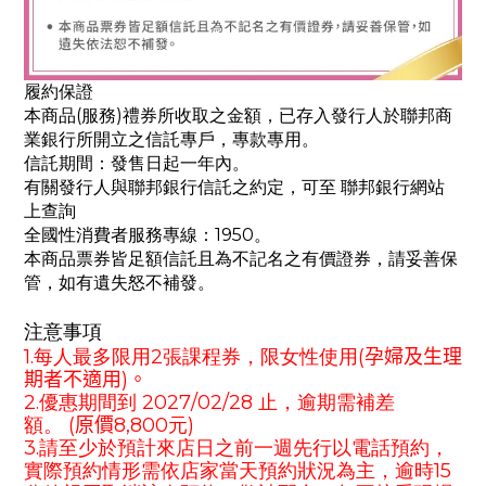
履約保證
本商品(服務)禮券所收取之金額，已存入發行人於聯邦商
業銀行所開立之信託專戶，專款專用。
信託期間：發售日起一年內。
有關發行人與聯邦銀行信託之約定，可至 聯邦銀行網站
上查詢
全國性消費者服務專線：1950。
本商品票券皆足額信託且為不記名之有價證券，請妥善保
管，如有遺失怒不補發。
注意事項
1.每人最多限用2張課程券，限女性使用
(孕婦
及生理
期者不
適用)
。
2.優惠期間到 202
7
/
02
/28
止，逾期需補差
額
。
(原價
8
,
8
00元)
3.請至少於預計來店日之前一週先行以電話預約，
實際預約情形需依店家當天預約狀況為主，逾時15