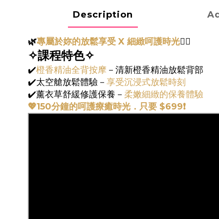
Description
Ad
🌿
專屬於妳的放鬆享受
X
細緻呵護時光
💆‍♀️
✧課程特色✧
✔️
橙香精油全背按摩
－清新橙香精油放鬆背部
✔️太空艙放鬆體驗－
享受沉浸式放鬆時刻
✔️薰衣草舒緩修護保養－
柔嫩細緻的保養體驗
💖150分鐘的呵護療癒時光．只要 $699❗️