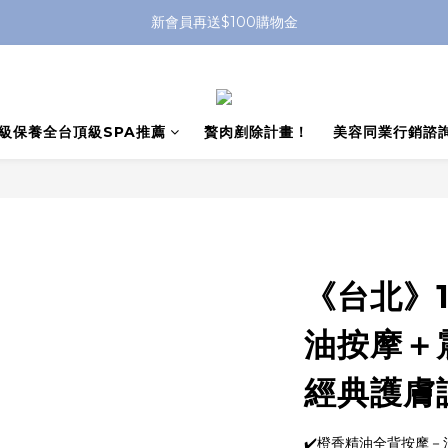
新會員再送$100購物金
級保養全台頂級SPA推薦
贅肉剷除計畫！
美容同業行銷諮
《台北》
油按摩＋
經典護膚課
✔️橙香精油全背按摩