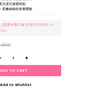
享受沉浸式放鬆時刻
養－柔嫩細緻的保養體驗
0
[戀愛保養計畫]任選2件88折 on
ries
,800
ADD TO CART
Add to Wishlist