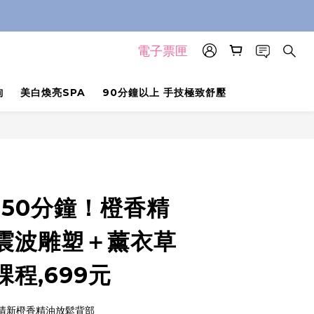
電子票匣
詢
美白煥亮SPA
90分鐘以上 手技極致舒壓
150分鐘！橙香精
震波雕塑＋薰衣草
程,699元
－清新橙香精油放鬆背部