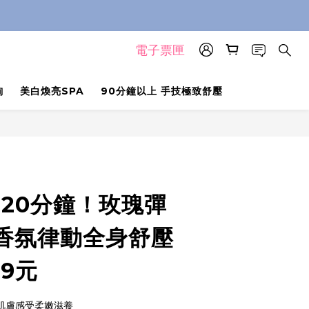
電子票匣
詢
美白煥亮SPA
90分鐘以上 手技極致舒壓
120分鐘！玫瑰彈
香氛律動全身舒壓
99元
 肌膚感受柔嫩滋養 