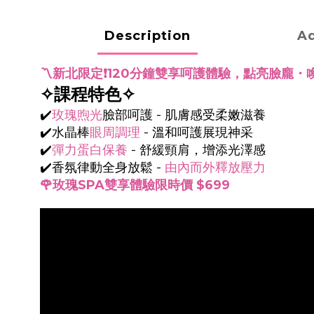
Description
Ad
〽️新北限定❗️120分鐘雙享呵護體驗，點亮臉龐
✧課程特色✧
✔️
玫瑰煦光
臉部呵護 - 肌膚感受柔嫩滋養
✔️水晶棒
眼周調理
- 溫和呵護展現神采
✔️
彈力蛋白保養
- 舒緩頸肩，增添光澤感
✔️香氛律動全身放鬆 -
由內而外釋放壓力
🌹玫瑰SPA雙享體驗限時價 $699