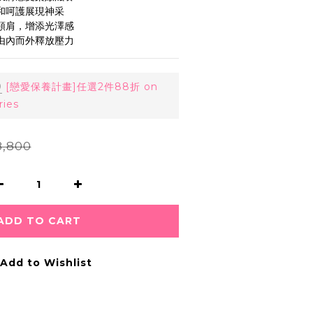
溫和呵護展現神采 
緩頸肩，增添光澤感 
 由內而外釋放壓力
0
[戀愛保養計畫]任選2件88折 on
ries
,800
ADD TO CART
Add to Wishlist