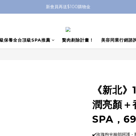
新會員再送$100購物金
級保養全台頂級SPA推薦
贅肉剷除計畫！
美容同業行銷諮
《新北》​
潤亮顏＋
SPA，6
✔️玫瑰煦光臉部呵護 -