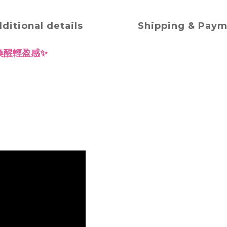
ditional details
Shipping & Pay
・喚醒輕盈感✨