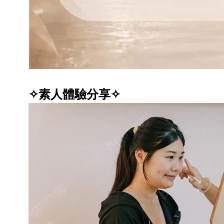
✧素人體驗分享✧