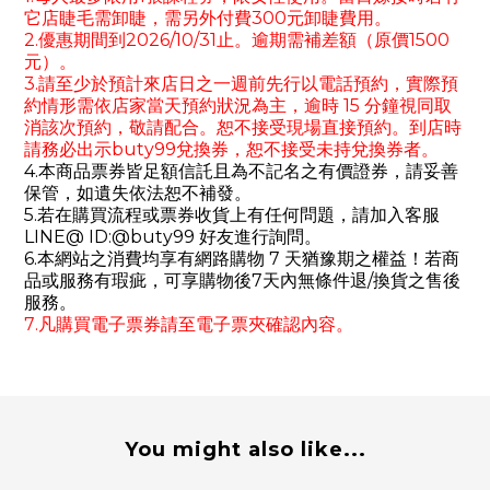
它店睫毛需卸睫，需另外付費300元卸睫費用。
2.優惠期間到2026/10/31止。逾期需補差額（原價1500
元）。
3.請至少於預計來店日之一週前先行以電話預約，實際預
約情形需依店家當天預約狀況為主，逾時 15 分鐘視同取
消該次預約，敬請配合。恕不接受現場直接預約。到店時
請務必出示buty99兌換券，恕不接受未持兌換券者。
4.本商品票券皆足額信託且為不記名之有價證券，請妥善
保管，如遺失依法恕不補發。
5.若在購買流程或票券收貨上有任何問題，請加入客服
LINE@
ID:@
buty99
好友進行詢問
。
6.本網站之消費均享有網路購物 7 天猶豫期之權益！若商
品或服務有瑕疵，可享購物後7天內無條件退/
換貨之售後
服務
。
7.凡購買電子票券請至電子票夾確認內容。
You might also like...