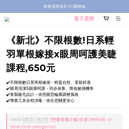
新會員再送$100購物金
電子票匣
《新北》不限根數!日系輕
羽單根嫁接x眼周呵護美睫
課程,650元
✔️不限根數日系單根嫁接－輕盈自然、柔順舒適
✔️眼周清潔&眼膜呵護－同步保養、降低敏感機率
✔️客製睫毛設計－依照眼型輪廓調整風格
✔️專業工具全程消毒－衛生把關更安心
Until
08/31 16:00
[戀愛保養計畫]任選2件88折 on
selected categories