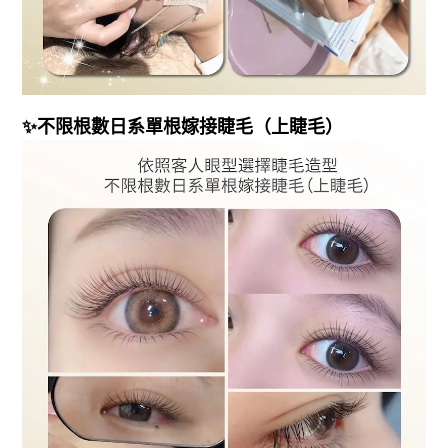
✨
不限根數日系單根嫁接睫毛（上睫毛）