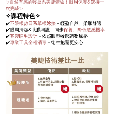
✨
自然有感的輕盈系美睫體驗！眼周保養&嫁接一
次完成✨
✧課程特色✧
✔️
不限根數日系單根嫁接
－輕盈自然、柔順舒適
✔️眼周清潔&眼膜呵護－同步
保養、降低敏感機率
✔️
客製睫毛設計
－依照眼型輪廓調整風格
✔️
專業工具全程消毒
－衛生把關更安心