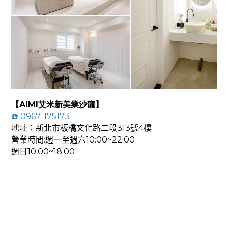
【
AIMI艾米新美業沙龍
】
☎️ 0967-175173
地址：新北市板橋文化路
二段
313號4樓
營業
時間:
週一至週
六10:
00~22:00
週日10:00~18:00