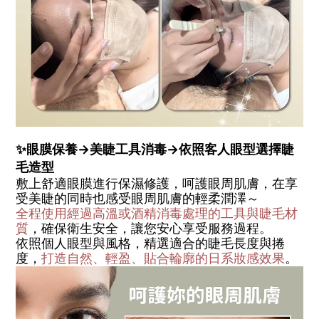
✨眼膜保養→美睫工具消毒→依照客人眼型選擇睫
毛造型
敷上舒適眼膜進行保濕修護，呵護眼周肌膚，在享
受美睫的同時也感受眼周肌膚的輕柔潤澤～
全程使用經過高溫或酒精消毒處理的工具與睫毛材
質
，確保衛生安全，讓您安心享受服務過程。
依照個人眼型與風格，精選適合的睫毛長度與捲
度，
打造自然、輕盈、貼合輪廓的日系妝感效果
。