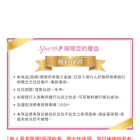
1.每人最多限用1張課程券，限女性使用。當日嫁接時若有