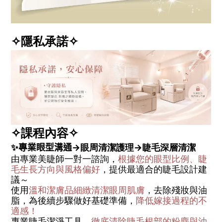
✧隱私承諾
✧
✧
課程內容✧
✨專業眼型溝通→
眼
周清潔護理
→
睫毛
深層清潔
由專業美睫師一對一諮詢，
根據您的眼型比例、睫
毛生長方向與風格偏好
，提供最適合的睫毛設計建
議～
使用
溫和潔膚品細緻清潔眼周肌膚
，去除殘妝與油
脂，為後續步驟做好基礎準備，
降低嫁接過程的不
適感！
專業睫毛潔淨工具，
徹底清除睫毛根部的粉塵與油