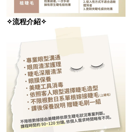
✧流程介紹✧