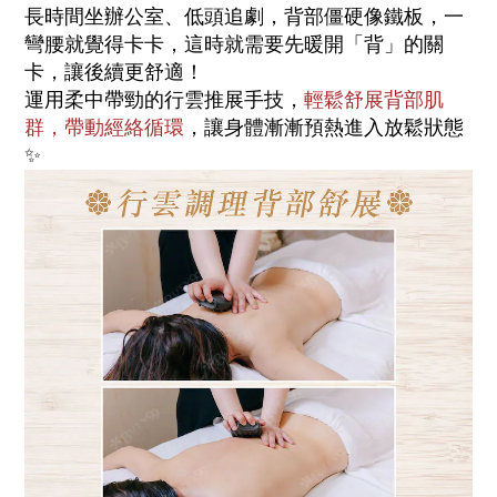
長時間坐辦公室、低頭追劇，背部僵硬像鐵板，一
彎腰就覺得卡卡，這時就需要先暖開「背」的關
卡，讓後續更舒適！
運用柔中帶勁的行雲推展手技，
輕鬆舒展背部肌
群，帶動經絡循環
，讓身體漸漸預熱進入放鬆狀態
✨