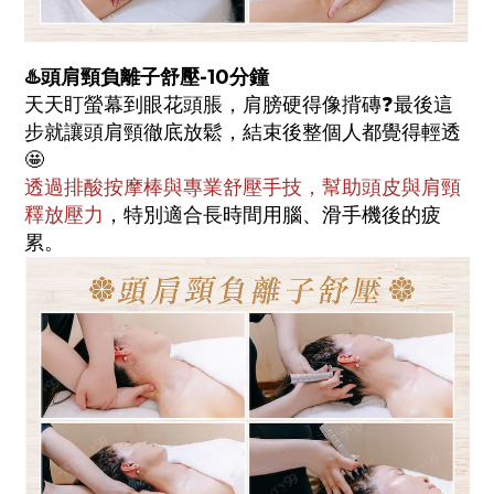
♨️頭肩頸負離子舒壓-10分鐘
天天盯螢幕到眼花頭脹，肩膀硬得像揹磚❓最後這
步就讓頭肩頸徹底放鬆，結束後整個人都覺得輕透
🤩
透過排酸按摩棒與專業舒壓手技，幫助頭皮與肩頸
釋放壓力
，特別適合長時間用腦、滑手機後的疲
累。