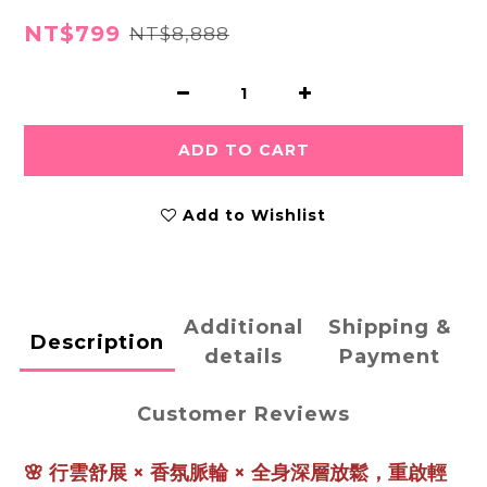
NT$799
NT$8,888
ADD TO CART
Add to Wishlist
Additional
Shipping &
Description
details
Payment
Customer Reviews
🌸 行雲舒展 × 香氛脈輪 × 全身深層放鬆，重啟輕