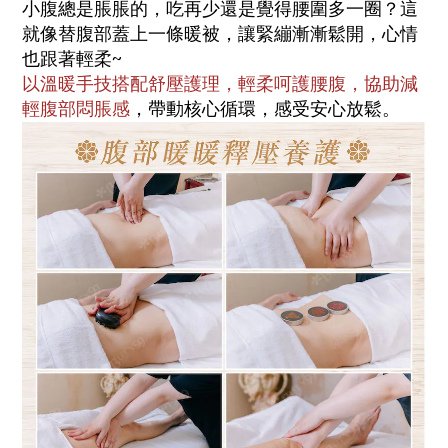
小腹總是脹脹的，吃再少還是覺得腰圍多一圈？這
就像替腹部蓋上一條暖被，讓緊繃漸漸鬆開，心情
也跟著輕柔~
以溫暖手技搭配舒壓護理，輕柔呵護腰腹，協助減
輕腹部悶脹感
，帶動核心循環，感受安心放鬆。