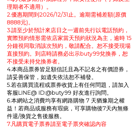
理期者不適用）。
2.優惠期間到2026/12/31止。逾期需補差額(原價
8888元)。
3.請至少於預計來店日之一週前先行以電話預約，
實際預約情形需依店家當天預約狀況為主，逾時 15
分鐘視同取消該次預約，敬請配合。恕不接受現場
直接預約。到店時請務必出示buty99兌換券，恕
不接受未持兌換券者。
4.本商品票券皆足額信託且為不記名之有價證券，
請妥善保管，如遺失依法恕不補發。
5.若在購買流程或票券收貨上有任何問題，請加入
客服LINE@ ID:@buty99 好友進行詢問。
6.本網站之消費均享有網路購物 7 天猶豫期之權
益！若商品或服務有瑕疵，可享購物後7天內無條
件退/換貨之售後服務。
7.凡購買電子票券請至電子票夾確認內容