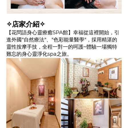
✧店家介紹✧
【花問語身心靈療癒SPA館】幸福從這裡開始，引
進外國"自然療法"、"色彩能量醫學"，採用精湛的
靈性按摩手技，全程一對一的呵護~體驗一場獨特
難忘的身心靈淨化spa之旅。