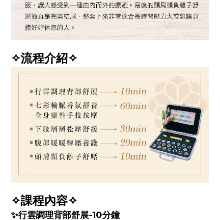
✧流程介紹✧
✧課程內容✧
✨行雲調理背部舒展-10分鐘