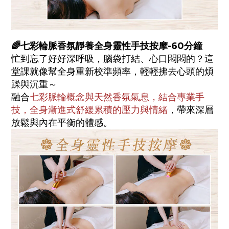
🌈七彩輪脈香氛靜養全身靈性手技按摩-60分鐘
忙到忘了好好深呼吸，腦袋打結、心口悶悶的？這
堂課就像幫全身重新校準頻率，輕輕拂去心頭的煩
躁與沉重～
融合
七彩脈輪概念與天然香氛氣息，結合專業手
技，全身漸進式舒緩累積的壓力與情緒
，帶來深層
放鬆與內在平衡的體感。