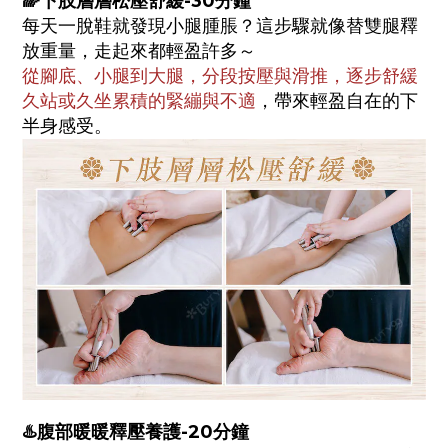
🌈下肢層層松壓舒緩-30分鐘
每天一脫鞋就發現小腿腫脹？這步驟就像替雙腿釋
放重量，走起來都輕盈許多～
從腳底、小腿到大腿，分段按壓與滑推，逐步舒緩
久站或久坐累積的緊繃與不適
，帶來輕盈自在的下
半身感受。
♨️腹部暖暖釋壓養護-20分鐘