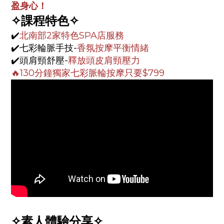
盈身心！
✧課程特色✧
✔️
北南部2家特色SPA店服務
✔️七彩輪脈手技-
香氛按摩平衡情緒
✔️頭肩頸舒壓-
釋放頭皮肩頸壓力
🔥130分鐘獨家七彩脈輪按摩只要$799
✧素人體驗分享
✧