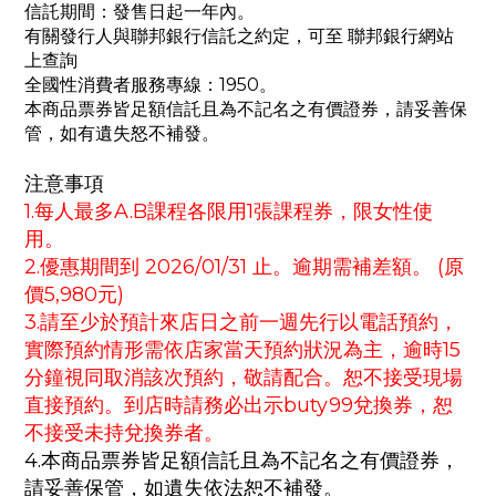
信託期間：發售日起一年內。
有關發行人與聯邦銀行信託之約定，可至 聯邦銀行網站
上查詢
全國性消費者服務專線：1950。
本商品票券皆足額信託且為不記名之有價證券，請妥善保
管，如有遺失怒不補發。
注意事項
1.每人最多A.B課程各限用1張課程券，限女性使
用。
2.優惠期間到 2026/01/31 止。逾期需補差額。 (原
價5,980元)
3.請至少於預計來店日之前一週先行以電話預約，
實際預約情形需依店家當天預約狀況為主，逾時15
分鐘視同取消該次預約，敬請配合。恕不接受現場
直接預約。到店時請務必出示buty99兌換券，恕
不接受未持兌換券者。
4.本商品票券皆足額信託且為不記名之有價證券，
請妥善保管，如遺失依法恕不補發。