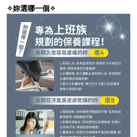
✧妳選哪一個✧