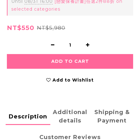
Until
08/31 16:00
[戀愛保養計畫]任選2件88折 on
selected categories
NT$550
NT$5,980
ADD TO CART
Add to Wishlist
Additional
Shipping &
Description
details
Payment
Customer Reviews