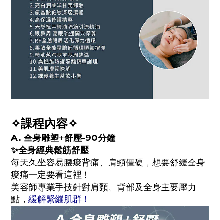
✧課程內容✧
A. 全身雕塑+舒壓-90分鐘
✨全身經典鬆筋舒壓
每天久坐容易腰痠背痛、肩頸僵硬，想要舒緩全身
痠痛一定要看這裡！
美容師專業手技針對肩頸、背部及全身主要壓力
點，
緩解緊繃肌群！