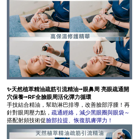
✨天然植萃精油疏筋引流精油⭢眼鼻周 亮眼疏通開
穴保養
⭢
RF全臉眼周活化彈力循環
手技結合精油，幫助淋巴排導，改善臉部浮腫！再
針對眼周壓力點，
疏通經絡，減少黑眼圈與眼袋～
搭配射頻技術促
臉部拉提、恢復肌膚彈力！