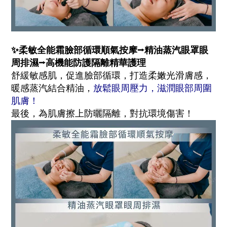
✨柔敏全能霜臉部循環順氣按摩
⭢精油蒸汽眼罩眼
周排濕
⭢高機能防護隔離精華護理
舒緩敏感肌，促進臉部循環，打造柔嫩光滑膚感，
暖感蒸汽結合精油，
放鬆眼周壓力，滋潤眼部周圍
肌膚！
最後，為肌膚擦上防曬隔離，對抗環境傷害！