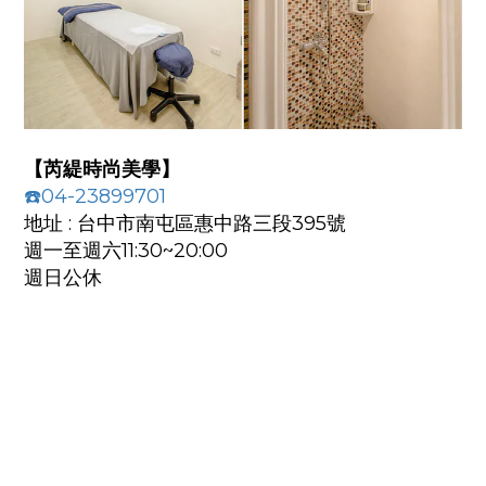
【芮緹時尚美學】
☎️04-23899701
地址 : 台中市南屯區惠中路三段395號
週一至週六11:30~20:00
週日公休