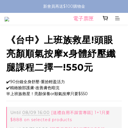
新會員再送$100購物金
電子票匣
《台中》上班族救星!頭眼
亮顏順氣按摩x身體紓壓纖
腿課程二擇一!550元
✔️90分鐘全身舒壓-重拾輕盈活力
✔️精緻臉部護膚-改善膚色暗沈
🌸上班族救星！亮顏保養or順氣按摩只要$550
Until
08/09 16:00
[送禮自用不踩雷專區] 1+1只要
$888 on selected products