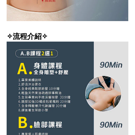
✧流程介紹✧