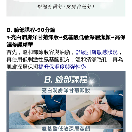
B. 臉部課程-90分鐘
✨亮白潤膚洋甘菊卸妝
⭢氨基酸低敏深層潔顏
⭢高保
濕修護精華
首先，溫和卸除妝容與油脂，
舒緩肌膚敏感狀況
，
再使用低刺激性氨基酸配方，溫和清潔毛孔，再為
肌膚深層保濕
提升保濕度與彈性💦