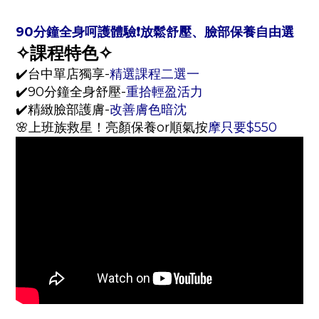
90分鐘全身呵護體驗❗️放鬆舒壓、臉部保養自由選
✧課程特色✧
✔️台中單店獨享-
精選課程二選一
✔️90分鐘全身舒壓-
重拾輕盈活力
✔️精緻臉部護膚-
改善膚色暗沈
🌸上班族救星！亮顏保養or順氣按
摩只要$550