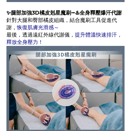
✨腿部加強3D橘皮剋星魔刷
⭢
♨️全身釋壓爆汗代謝
針對大腿和臀部橘皮組織，結合魔刷工具促進代
謝，
恢復肌膚光滑感～
最後，透過遠紅外線代謝儀，
提升體溫快速排汗，
釋放全身壓力！