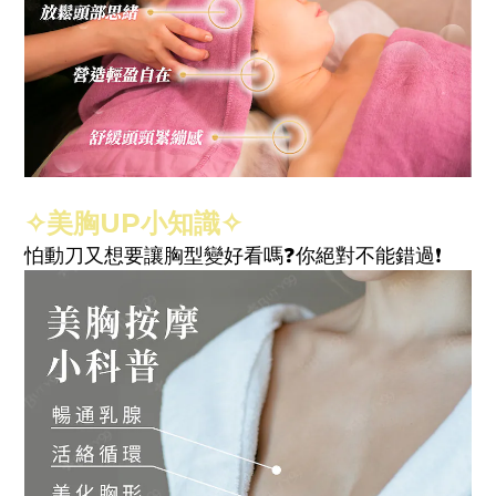
✧美胸UP小知識
✧
怕動刀又想要讓胸型變好看嗎❓你絕對不能錯過❗️