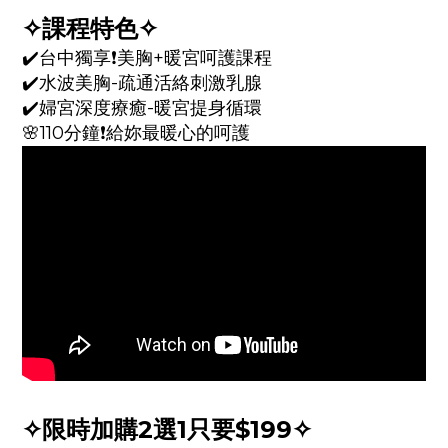
✧課程特色✧
✔️台中獨享❗️美胸+暖宮呵護課程
✔️水波美胸-疏通活絡刺激乳腺
✔️婦宮深度療癒-暖宮提身循環
🌸110分鐘❗️給妳最暖心的呵護
✧限時加購2選1只要$199✧