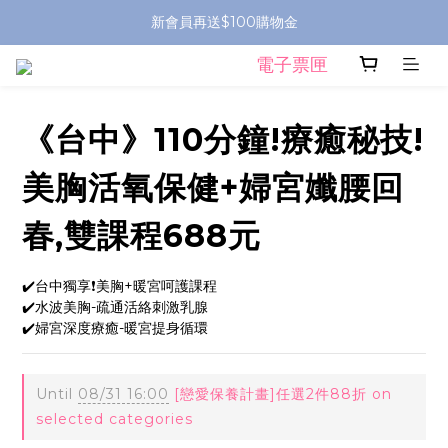
新會員再送$100購物金
電子票匣
《台中》110分鐘!療癒秘技!
美胸活氧保健+婦宮孅腰回
春,雙課程688元
✔️台中獨享❗️美胸+暖宮呵護課程
✔️水波美胸-疏通活絡刺激乳腺
✔️婦宮深度療癒-暖宮提身循環
Until
08/31 16:00
[戀愛保養計畫]任選2件88折 on
selected categories