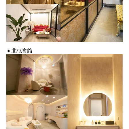
🔸北屯會館