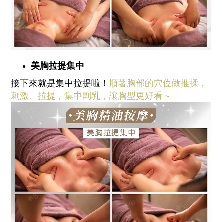
美胸拉提集中
接下來就是集中拉提啦！
順著胸部的穴位做推揉，
刺激、拉提，集中副乳，讓胸型更好看～