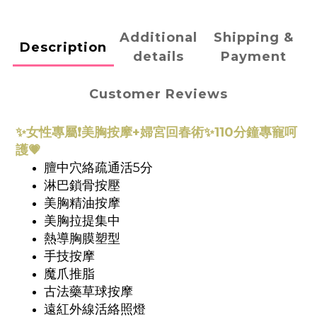
Additional
Shipping &
Description
details
Payment
Customer Reviews
✨
女性專屬❗️美胸按摩+婦宮回春術✨110分鐘專寵呵
護💗
膻中穴絡疏通活5分
淋巴鎖骨按壓
美胸精油按摩
美胸拉提集中
熱導胸膜塑型
手技按摩
魔爪推脂
古法藥草球按摩
遠紅外線活絡照燈