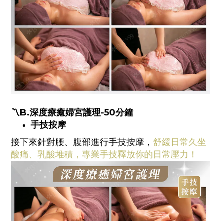
〽️B
.
深度療癒婦宮護理-5
0分鐘
手技按摩
接下來針對腰、腹部進行手技按摩，
舒緩日常久坐
酸痛、乳酸堆積，專業手技釋放你的日常壓力！