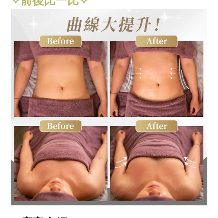
✧前後比一比✧