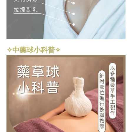
✧中藥球小科普✧