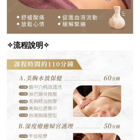
✧流程說明✧