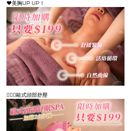
❤️美胸UP UP！
💆🏻‍♀️歐式頭部舒壓