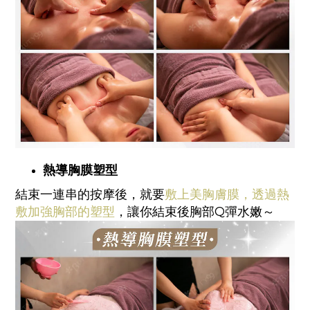
熱導胸膜塑型
結束一連串的按摩後，就要
敷上美胸膚膜，透過熱
敷加強胸部的塑型
，讓你結束後胸部Q彈水嫩～