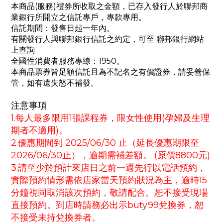
本商品(服務)禮券所收取之金額，已存入發行人於聯邦商
業銀行所開立之信託專戶，專款專用。
信託期間：發售日起一年內。
有關發行人與聯邦銀行信託之約定，可至 聯邦銀行網站
上查詢
全國性消費者服務專線：1950。
本商品票券皆足額信託且為不記名之有價證券，請妥善保
管，如有遺失怒不補發。
注意事項
1.每人最多限用1張課程券，限女性使用(孕婦及生理
期者不適用)。
2.優惠期間到 2025/06/30 止（延長優惠期限至
2026/06/30止），逾期需補差額。 (原價8800元)
3.請至少於預計來店日之前一週先行以電話預約，
實際預約情形需依店家當天預約狀況為主，逾時15
分鐘視同取消該次預約，敬請配合。恕不接受現場
直接預約。到店時請務必出示buty99兌換券，恕
不接受未持兌換券者。