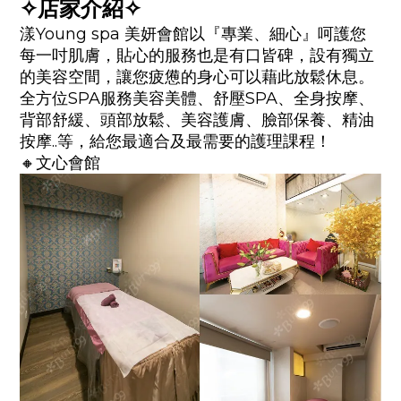
✧店家介紹✧
漾Young spa 美妍會館以『專業、細心』呵護您
每一吋肌膚，貼心的服務也是有口皆碑，設有獨立
的美容空間，讓您疲憊的身心可以藉此放鬆休息。
全方位SPA服務美容美體、舒壓SPA、全身按摩、
背部舒緩、頭部放鬆、美容護膚、臉部保養、精油
按摩..等，給您最適合及最需要的護理課程！
🔸文心會館