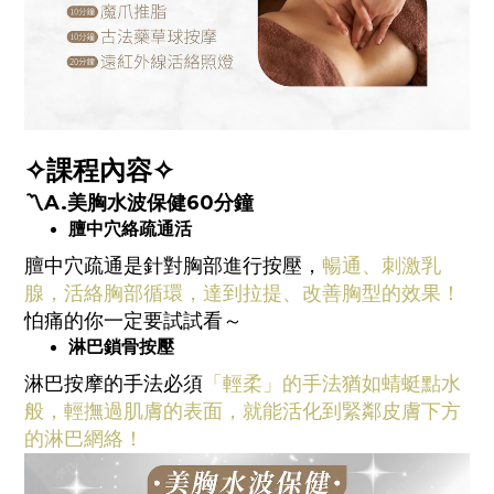
✧課程內容✧
〽️A.美胸水波保健60分鐘
膻中穴絡疏通活
膻中穴疏通是針對胸部進行按壓，
暢通、刺激乳
腺，活絡胸部循環，達到拉提、改善胸型的效果！
怕痛的你一定要試試看～
淋巴鎖骨按壓
淋巴按摩的手法必須
「輕柔」的手法猶如蜻蜓點水
般，輕撫過肌膚的表面，就能活化到緊鄰皮膚下方
的淋巴網絡！