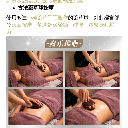
刺激深層脂肪、去除表面橘皮組織！
古法藥草球按摩
使用多達
10種藥草手工製作
的藥草球，針對婦宮部
位
來回按摩、幫助舒緩緊繃、酸痛，放鬆身心壓
力。