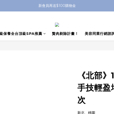
新會員再送$100購物金
級保養全台頂級SPA推薦
贅肉剷除計畫！
美容同業行銷諮
《北部》1
手技輕盈
次
新北、桃園