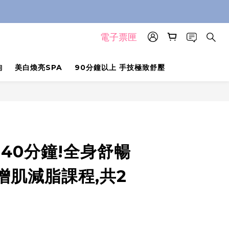
電子票匣
詢
美白煥亮SPA
90分鐘以上 手技極致舒壓
40分鐘!全身舒暢
增肌減脂課程,共2