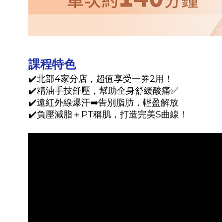
課程特色
✔️北部4家分店，超值享受一券2用！
✔️精油手技舒壓，幫助全身舒緩酸痛✅
✔️遠紅外線爆汗➡️告別脂肪，輕盈解放
✔️負壓減脂＋PT稱肌，打造完美S曲線！