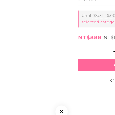
Until
08/31 16:0
selected catego
NT$888
NT$1