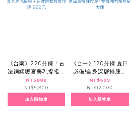
《台南》220分鐘！古
《台中》120分鐘!夏日
法銅罐暖宮美乳提撥＋
必備!全身深層排腫按
超微胜肽極致護理 88
摩+雙機強力精雕蜜大
NT$888
NT$699
8元
腿
NT$9,800
NT$12,000
加入購物車
加入購物車