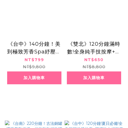
《台中》140分鐘！美
《雙北》120分鐘滿時
到極致芳香Spa紓壓按
數!全身純手技按摩+踩
摩x速崩美爆799元
背舒筋解疲勞,650元
NT$799
NT$650
NT$9,800
NT$8,800
加入購物車
加入購物車