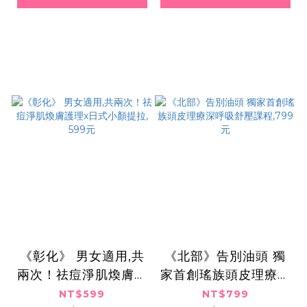
《彰化》 男女適用,共
《北部》告別油頭 獨
兩次！祛痘淨肌煥膚護
家首創瑤族頭皮理療深
理x日式小顏提拉, 599
呼吸舒壓課程,799元
NT$599
NT$799