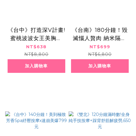
《台中》打造深V計畫!
《台南》180分鐘！毀
蜜桃波波女王美胸課
滅惱人贅肉 納米隔空
程,638元
爆脂創造Ｓ曲線 特價6
NT$638
NT$699
99元
NT$8,800
NT$6,800
加入購物車
加入購物車