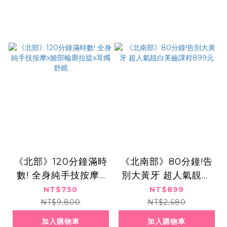
《北部》120分鐘滿時
《北南部》80分鐘!告
數! 全身純手技按摩x
別大黃牙 超人氣靚白
臉部輪廓拉提x耳燭舒
美齒課程899元
NT$750
NT$899
眠
NT$9,800
NT$2,680
加入購物車
加入購物車