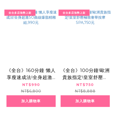
全台多店強勢上架
全台多店強勢上架
《全台》160分鐘 懶人
《全台》100分鐘!歐洲
享瘦速成法!全身超激S
貴族指定!皇室舒壓極
O曲線爆脂精雕組,99
致奢華按摩SPA,750
NT$990
NT$750
0元
元
NT$6,800
NT$8,888
加入購物車
加入購物車