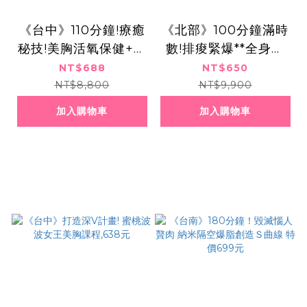
《台中》110分鐘!療癒
《北部》100分鐘滿時
秘技!美胸活氧保健+婦
數!排痠緊爆**全身純
宮孅腰回春,雙課程68
手技舒壓+筋膜刀放鬆
NT$688
NT$650
8元
+代謝爆汗650元
NT$8,800
NT$9,900
加入購物車
加入購物車