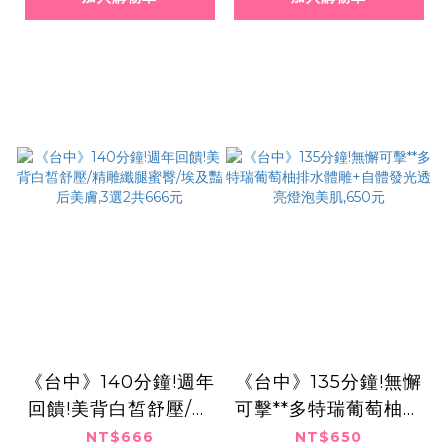
《台中》140分鐘!週年
《台中》135分鐘!無懈
回饋!美背白皙舒壓/精
可擊**多特瑞葡萄柚排
雕纖腿蜜臀/埃及豔后
水體雕+自體發光透亮
NT$666
NT$650