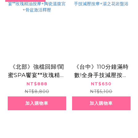
《北部》強檔回歸!閨
《台中》110分鐘滿時
蜜SPA饗宴**玫瑰精油
數!全身手技減壓按摩
按摩+陶瓷溫腹宮+骨
+湯之花岩盤浴
NT$888
NT$650
盆激活釋壓
NT$8,800
NT$5,100
加入購物車
加入購物車